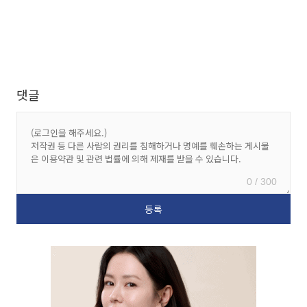
댓글
0 / 300