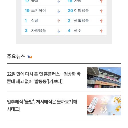
주요뉴스
22일 만에 다시 문 연 홈플러스…정상화 바
쁜데 재고 없어 ‘발동동’[가보니]
입추매직 '불발', 처서매직은 올까요? [해
시태그]