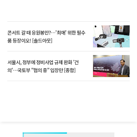
콘서트 갈 때 응원봉만?⋯'최애' 위한 필수
품 등장이오! [솔드아웃]
서울시, 정부에 정비사업 규제 완화 '건
의'⋯국토부 "협의 중" 입장만 [종합]