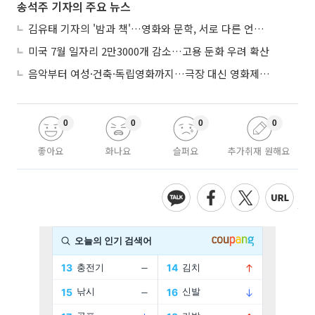
송석주 기자의 주요 뉴스
김유태 기자의 '밤과 책'…영화와 문학, 서로 다른 언어를 읽다
미국 7월 일자리 2만3000개 감소…고용 둔화 우려 확산
음악부터 여성·건축·독립영화까지…극장 대신 영화제로 즐기는 스크린 여행
0
0
0
0
좋아요
화나요
슬퍼요
추가취재 원해요