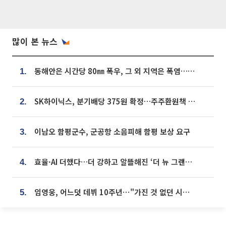
많이 본 뉴스
동해안은 시간당 80㎜ 폭우, 그 외 지역은 폭염…‘극과 극 날씨’
1.
SK하이닉스, 분기배당 375원 확정…주주환원책 9월로 앞당겨 발표
2.
이남오 함평군수, 군공항 소음피해 함평 보상 요구
3.
효율·AI 더했다…더 강하고 알뜰해진 ‘더 뉴 그랜저 하이브리드’ [ET의 모빌리티]
4.
임영웅, 어느덧 데뷔 10주년⋯"가진 것 없던 시절, 내 앞엔 20명의 팬뿐"
5.