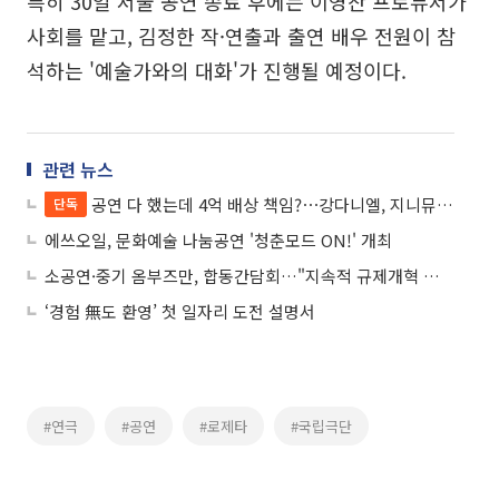
특히 30일 서울 공연 종료 후에는 이영찬 프로듀서가
사회를 맡고, 김정한 작·연출과 출연 배우 전원이 참
석하는 '예술가와의 대화'가 진행될 예정이다.
관련 뉴스
공연 다 했는데 4억 배상 책임?⋯강다니엘, 지니뮤직 소송서 일부 패소
단독
에쓰오일, 문화예술 나눔공연 '청춘모드 ON!' 개최
소공연·중기 옴부즈만, 합동간담회…"지속적 규제개혁 노력 필요하다"
‘경험 無도 환영’ 첫 일자리 도전 설명서
#연극
#공연
#로제타
#국립극단