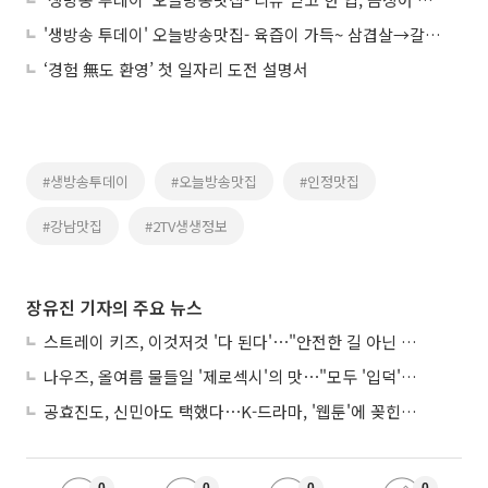
'생방송 투데이' 오늘방송맛집- 육즙이 가득~ 삼겹살→갈비 맛집 '신○○'
‘경험 無도 환영’ 첫 일자리 도전 설명서
#생방송투데이
#오늘방송맛집
#인정맛집
#강남맛집
#2TV생생정보
장유진 기자의 주요 뉴스
스트레이 키즈, 이것저것 '다 된다'⋯"안전한 길 아닌 도전이 재밌어"
나우즈, 올여름 물들일 '제로섹시'의 맛⋯"모두 '입덕'시킬 것"
공효진도, 신민아도 택했다⋯K-드라마, '웹툰'에 꽂힌 이유
0
0
0
0