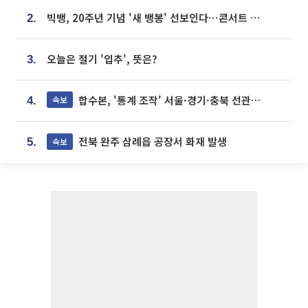
빅뱅, 20주년 기념 '새 뱅봉' 선보인다⋯콘서트 앞두고 팝업 개최
2.
오늘은 절기 '입추', 뜻은?
3.
합수본, '통계 조작' 서울·경기·충북 선관위 등 추가 압수수색
속보
4.
전북 완주 삼례읍 공장서 화재 발생
속보
5.