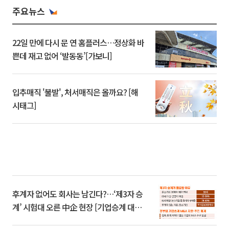
주요뉴스
22일 만에 다시 문 연 홈플러스…정상화 바
쁜데 재고 없어 ‘발동동’[가보니]
입추매직 '불발', 처서매직은 올까요? [해
시태그]
후계자 없어도 회사는 남긴다?…‘제3자 승
계’ 시험대 오른 中企 현장 [기업승계 대전
환]