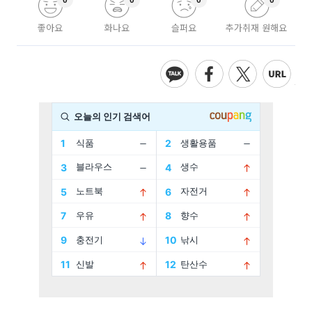
좋아요
화나요
슬퍼요
추가취재 원해요