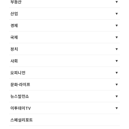
부동산
산업
경제
국제
정치
사회
오피니언
문화·라이프
뉴스발전소
이투데이TV
스페셜리포트