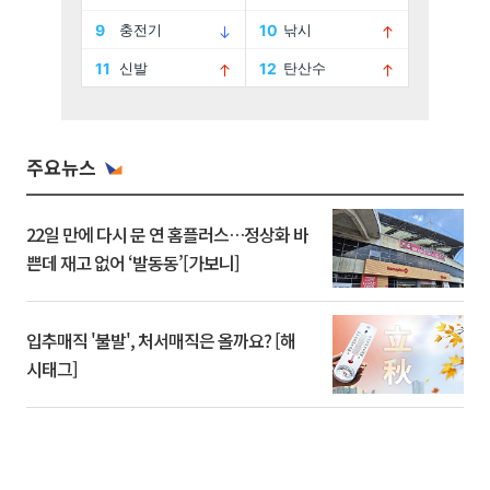
주요뉴스
22일 만에 다시 문 연 홈플러스…정상화 바
쁜데 재고 없어 ‘발동동’[가보니]
입추매직 '불발', 처서매직은 올까요? [해
시태그]