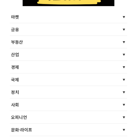
마켓
금융
부동산
산업
경제
국제
정치
사회
오피니언
문화·라이프