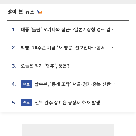
많이 본 뉴스
태풍 '돌핀' 오키나와 접근…일본기상청 경로 업데이트
1.
빅뱅, 20주년 기념 '새 뱅봉' 선보인다⋯콘서트 앞두고 팝업 개최
2.
오늘은 절기 '입추', 뜻은?
3.
합수본, '통계 조작' 서울·경기·충북 선관위 등 추가 압수수색
속보
4.
전북 완주 삼례읍 공장서 화재 발생
속보
5.