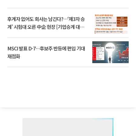
후계자 없어도 회사는 남긴다?…‘제3자 승
계’ 시험대 오른 中企 현장 [기업승계 대전
환]
MSCI 발표 D-7…후보주 반등에 편입 기대
재점화