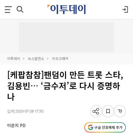
이투데이
뉴스발전소
이슈크래커
[케팝참참]팬덤이 만든 트롯 스타,
김용빈… ‘금수저’로 다시 증명하
나
입력 2025-07-28 17:30
이은지 PD
구글 선호매체 추가