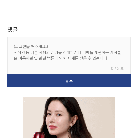
댓글
0 / 300