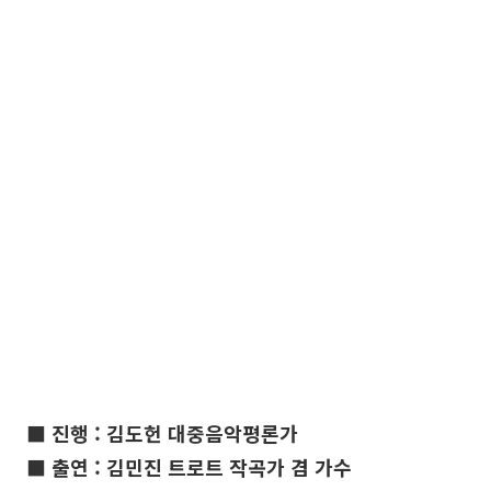
■ 진행 : 김도헌 대중음악평론가
■ 출연 : 김민진 트로트 작곡가 겸 가수