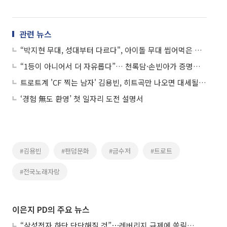
관련 뉴스
“박지현 무대, 성대부터 다르다", 아이돌 무대 씹어먹은 트롯 퍼포머
“1등이 아니어서 더 자유롭다”… 천록담·손빈아가 증명하는 트로트
트로트계 'CF 찍는 남자' 김용빈, 히트곡만 나오면 대세될까?
‘경험 無도 환영’ 첫 일자리 도전 설명서
#김용빈
#팬덤문화
#금수저
#트로트
#전국노래자랑
이은지 PD의 주요 뉴스
“삼성전자 하단 단단해질 것”⋯레버리지 규제에 쏠림 완화