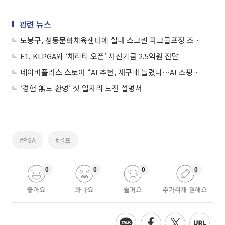
관련 뉴스
도봉구, 창동문화체육센터에 실내 스크린 파크골프장 조성…8월 18일 개장
E1, KLPGA와 ‘채리티 오픈’ 자선기금 2.5억원 전달
네이버플러스 스토어 “AI 추천, 재구매 늘렸다⋯AI 쇼핑가이드는 골프·캠핑으로 확대”
‘경험 無도 환영’ 첫 일자리 도전 설명서
#PGA
#골프
0
0
0
0
좋아요
화나요
슬퍼요
추가취재 원해요