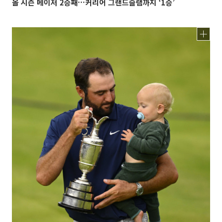
올 시즌 메이저 2승째…커리어 그랜드슬램까지 ‘1승’