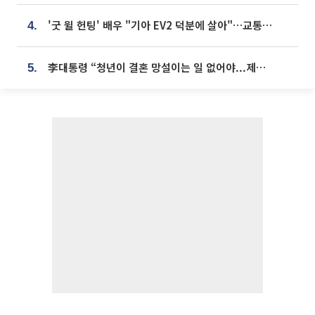
'굿 윌 헌팅' 배우 "기아 EV2 덕분에 살아"…교통사고 후 안전성 극찬
4.
李대통령 “청년이 결혼 망설이는 일 없어야...제도상 불이익 조사”
5.