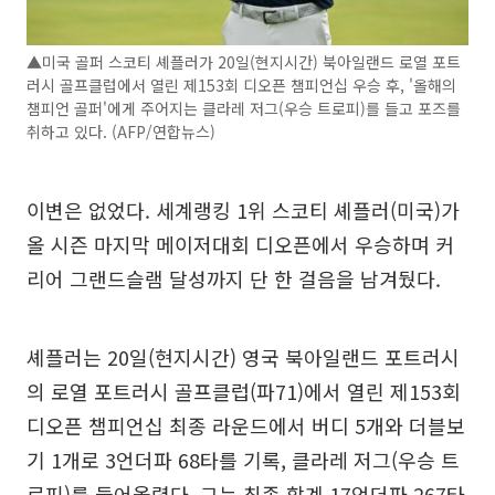
▲미국 골퍼 스코티 셰플러가 20일(현지시간) 북아일랜드 로열 포트
러시 골프클럽에서 열린 제153회 디오픈 챔피언십 우승 후, '올해의
챔피언 골퍼'에게 주어지는 클라레 저그(우승 트로피)를 들고 포즈를
취하고 있다. (AFP/연합뉴스)
이변은 없었다. 세계랭킹 1위 스코티 셰플러(미국)가
올 시즌 마지막 메이저대회 디오픈에서 우승하며 커
리어 그랜드슬램 달성까지 단 한 걸음을 남겨뒀다.
셰플러는 20일(현지시간) 영국 북아일랜드 포트러시
의 로열 포트러시 골프클럽(파71)에서 열린 제153회
디오픈 챔피언십 최종 라운드에서 버디 5개와 더블보
기 1개로 3언더파 68타를 기록, 클라레 저그(우승 트
로피)를 들어올렸다. 그는 최종 합계 17언더파 267타