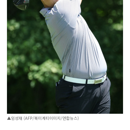
▲임성재 (AFP/북미게티이미지/연합뉴스)