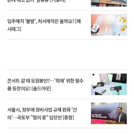
입추매직 '불발', 처서매직은 올까요? [해
시태그]
콘서트 갈 때 응원봉만?⋯'최애' 위한 필수
품 등장이오! [솔드아웃]
서울시, 정부에 정비사업 규제 완화 '건
의'⋯국토부 "협의 중" 입장만 [종합]