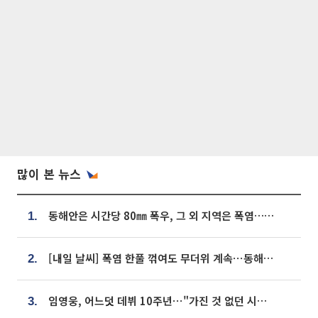
많이 본 뉴스
동해안은 시간당 80㎜ 폭우, 그 외 지역은 폭염…‘극과 극 날씨’
1.
[내일 날씨] 폭염 한풀 꺾여도 무더위 계속⋯동해안 이틀 연속 비
2.
임영웅, 어느덧 데뷔 10주년⋯"가진 것 없던 시절, 내 앞엔 20명의 팬뿐"
3.