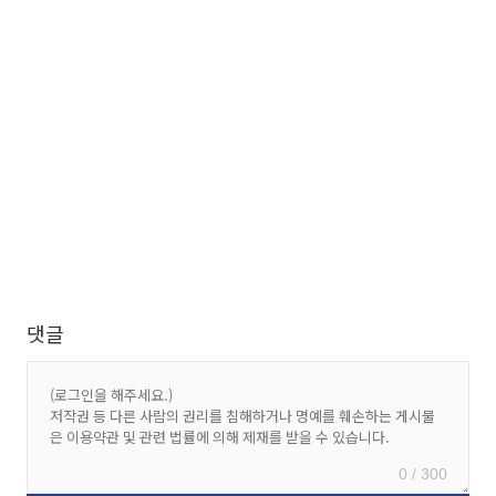
댓글
0 / 300