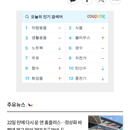
주요뉴스
22일 만에 다시 문 연 홈플러스…정상화 바
쁜데 재고 없어 ‘발동동’[가보니]