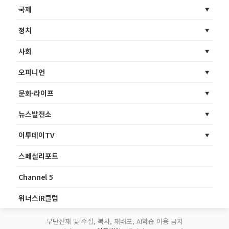
국제
정치
사회
오피니언
문화·라이프
뉴스발전소
이투데이TV
스페셜리포트
Channel 5
위너스IR클럽
무단전재 및 수집, 복사, 재배포, AI학습 이용 금지