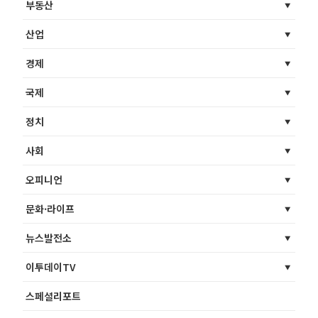
부동산
산업
경제
국제
정치
사회
오피니언
문화·라이프
뉴스발전소
이투데이TV
스페셜리포트