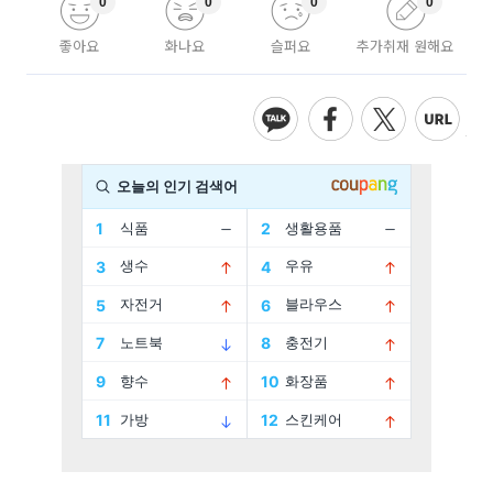
0
0
0
0
좋아요
화나요
슬퍼요
추가취재 원해요