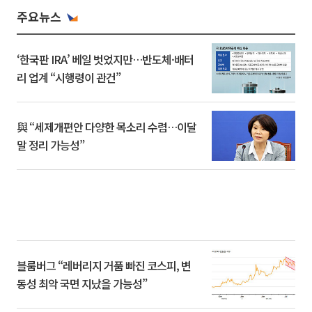
주요뉴스
‘한국판 IRA’ 베일 벗었지만…반도체·배터
리 업계 “시행령이 관건”
與 “세제개편안 다양한 목소리 수렴…이달
말 정리 가능성”
블룸버그 “레버리지 거품 빠진 코스피, 변
동성 최악 국면 지났을 가능성”