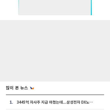
많이 본 뉴스
3445억 자사주 지급 마쳤는데...삼성전자 DX노조, 뒤늦은 '떼쓰기 집회'
1.