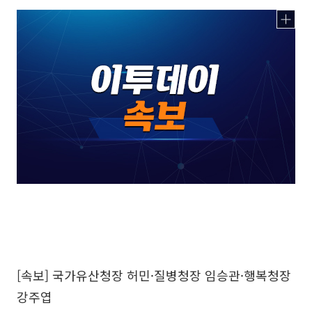
[속보] 국가유산청장 허민·질병청장 임승관·행복청장
강주엽