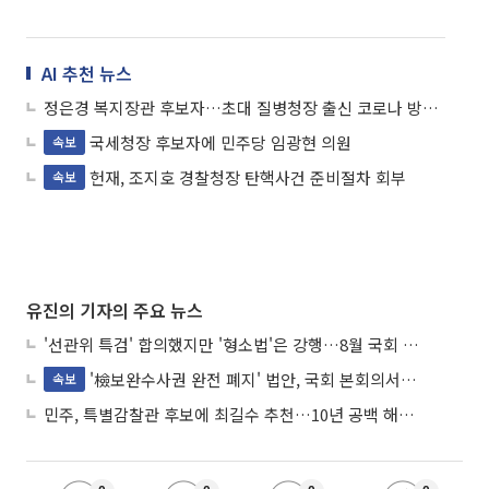
AI 추천 뉴스
정은경 복지장관 후보자…초대 질병청장 출신 코로나 방역 지휘
국세청장 후보자에 민주당 임광현 의원
속보
헌재, 조지호 경찰청장 탄핵사건 준비절차 회부
속보
유진의 기자의 주요 뉴스
'선관위 특검' 합의했지만 '형소법'은 강행…8월 국회 '입법 2차전' 예고
'檢보완수사권 완전 폐지' 법안, 국회 본회의서 민주당 주도 통과
속보
민주, 특별감찰관 후보에 최길수 추천…10년 공백 해소 속도