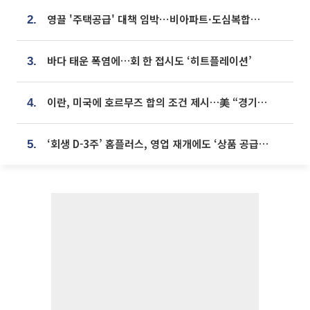
영끌 '주택공급' 대책 임박⋯비아파트·도심복합까지 총동원
2.
바다 태운 폭염에…회 한 접시도 ‘히트플레이션’
3.
이란, 미국에 호르무즈 합의 조건 제시…美 “경기 아직 안 끝나” [종합]
4.
‘회생 D-3주’ 홈플러스, 영업 재개에도 ‘상품 공급망’ 복구가 생존 관건
5.