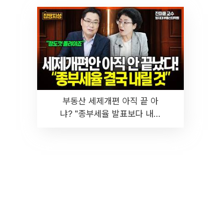
부동산 세제개편 아직 끝 아
냐? "종부세율 발표보다 내릴
것" 장기거주·양도세 전망 I 집
땅지성 I 김인만, 진미윤