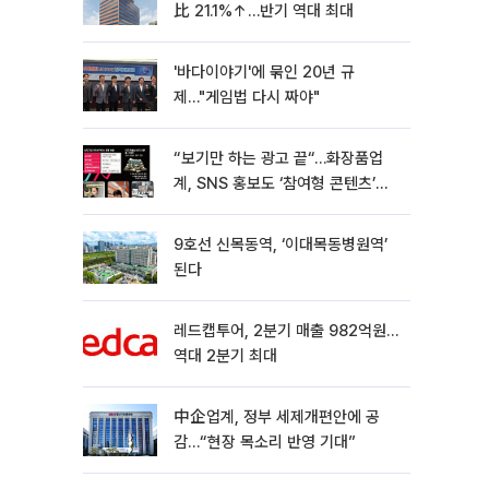
比 21.1%↑…반기 역대 최대
'바다이야기'에 묶인 20년 규
제…"게임법 다시 짜야"
“보기만 하는 광고 끝“…화장품업
계, SNS 홍보도 ‘참여형 콘텐츠’로
변모[K뷰티 라방戰]
9호선 신목동역, ‘이대목동병원역’
된다
레드캡투어, 2분기 매출 982억원…
역대 2분기 최대
中企업계, 정부 세제개편안에 공
감…“현장 목소리 반영 기대”