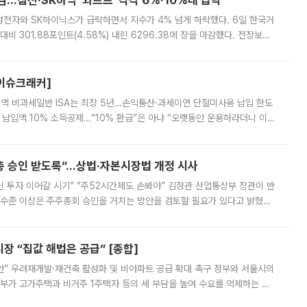
감…삼전·SK하닉 '와르르' 각각 6%·10%대 급락
삼성전자와 SK하이닉스가 급락하면서 지수가 4% 넘게 하락했다. 6일 한국거
비 301.88포인트(4.58%) 내린 6296.38에 장을 마감했다. 전장보다
스피는 장중 한때 6550.94까지 오르기도 했으나 6238.32까지 밀리기도 했
[이슈크래커]
 전액 비과세일반 ISA는 최장 5년…손익통산·과세이연 단절미사용 납입 한도
납입액 10% 소득공제…“10% 환급”은 아냐 “오랫동안 운용하라더니 이제
 ‘만능 절세 통장’으로 불리는 개인종합자산관리계좌(ISA)가 두 갈래로 개
주총 승인 받도록”…상법·자본시장법 개정 시사
닌 투자 이어갈 시기” “주52시간제도 손봐야” 김정관 산업통상부 장관이 반
 수준 이상은 주주총회 승인을 거치는 방안을 검토할 필요가 있다고 밝혔다.
배구조와 주주권 강화 논의가 이어지는 가운데, 핵심 연구인력에 대한
 “집값 해법은 공급” [종합]
안” 우려재개발·재건축 활성화 및 비아파트 공급 확대 촉구 정부와 서울시의
정부가 고가주택과 비거주 1주택자 등의 세 부담을 높여 수요를 억제하는 카
키울 것이라며 세금이 아닌 공급이 근본적인 처방이라고 전면 반박했다.