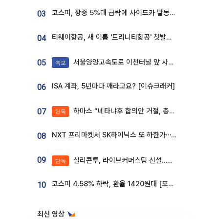
코스피, 장중 5%대 급락에 사이드카 발동…삼성·SK 동반 폭락
03
티웨이항공, 새 이름 '트리니티항공' 첫발…SSC 전략 본격화
04
서울양양고속도로 이천터널 앞 사고 발생
05
속보
ISA 계좌, 5년마다 깨라고요? [이슈크래커]
06
하마스 “네타냐후 합의안 거절, 총선 앞두고 시간 끌기”
07
단독
NXT 프리마켓서 SK하이닉스 또 하한가⋯‘11주 거래’에 시초가 왜곡
08
09
실리콘투, 라이브커머스팀 신설…K뷰티 ‘글로벌 판매망’ 확대[K뷰티 라방戰]
단독
코스피 4.58% 하락, 환율 1420원대 [포토]
10
최신 영상