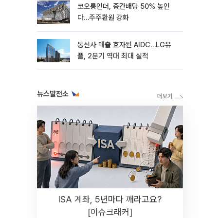
코오롱인더, 중간배당 50% 높인
다…주주환원 강화
통신사 매출 효자된 AIDC…LG유
플, 2분기 역대 최대 실적
뉴스발전소
ISA 계좌, 5년마다 깨라고요?
[이슈크래커]