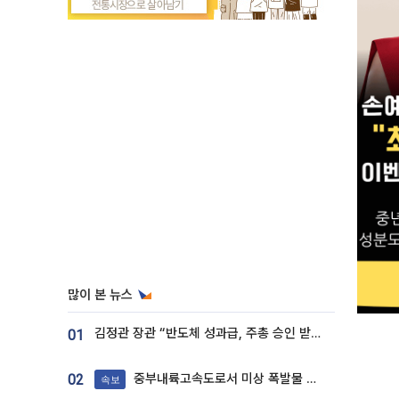
많이 본 뉴스
김정관 장관 “반도체 성과급, 주총 승인 받도록”…상법·자본시장법 개정 시사
01
중부내륙고속도로서 미상 폭발물 발견
02
속보