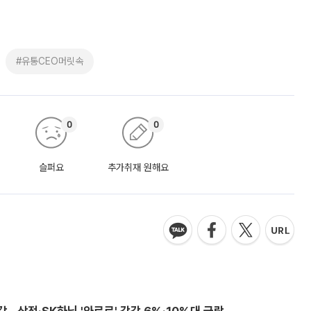
#유통CEO머릿속
0
0
슬퍼요
추가취재 원해요