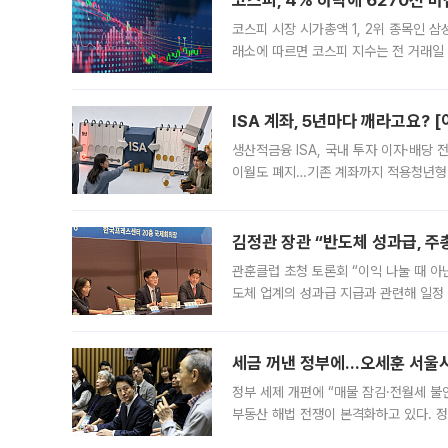
코스피, 4% 하락에 6270선 마
코스피 시장 시가총액 1, 2위 종목인 
래소에 따르면 코스피 지수는 전 거래일 대
1.81% 내린 6478.75에 출발한 코
다. 이날 오전
ISA 계좌, 5년마다 깨라고요? 
생산적금융 ISA, 국내 투자 이자·배당
이월도 폐지…기존 계좌까지 적용청년형 
는 5년마다 계좌를 해지하라는 건가요?”
편을
김정관 장관 “반도체 성과급, 
관훈클럽 초청 토론회 “이익 나눌 때 아
도체 업계의 성과급 지급과 관련해 일정
최근 상법·자본시장법 개정으로 기업 지
세금 꺼낸 정부에…오세훈 서울시장
정부 세제 개편에 “매물 잠김·전월세 불
부동산 해법 전쟁이 본격화하고 있다. 
드를 꺼내자 서울시는 전·월세 부담만 