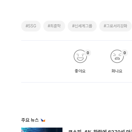
#SSG
#최훈학
#신세계그룹
#그로서리강화
0
0
좋아요
화나요
주요 뉴스