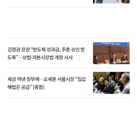
김정관 장관 “반도체 성과급, 주총 승인 받
도록”…상법·자본시장법 개정 시사
세금 꺼낸 정부에…오세훈 서울시장 “집값
해법은 공급” [종합]