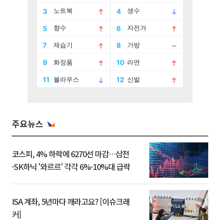
주요뉴스
코스피, 4% 하락에 6270선 마감…삼전
·SK하닉 '와르르' 각각 6%·10%대 급락
ISA 계좌, 5년마다 깨라고요? [이슈크래
커]