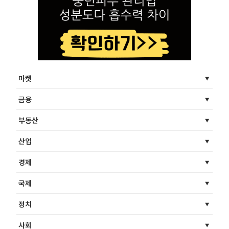
마켓
금융
부동산
산업
경제
국제
정치
사회