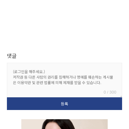
댓글
0 / 300