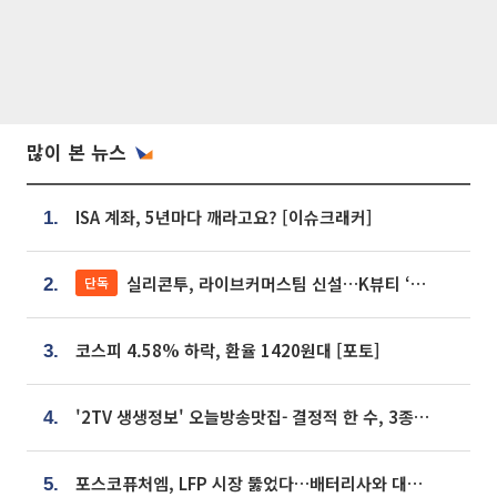
많이 본 뉴스
ISA 계좌, 5년마다 깨라고요? [이슈크래커]
1.
실리콘투, 라이브커머스팀 신설…K뷰티 ‘글로벌 판매망’ 확대[K뷰티 라방戰]
단독
2.
코스피 4.58% 하락, 환율 1420원대 [포토]
3.
'2TV 생생정보' 오늘방송맛집- 결정적 한 수, 3종 메밀면! 메밀 소바 맛집 '의○○○○'
4.
포스코퓨처엠, LFP 시장 뚫었다…배터리사와 대규모 장기 공급 합의
5.