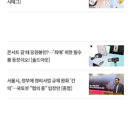
시태그]
콘서트 갈 때 응원봉만?⋯'최애' 위한 필수
품 등장이오! [솔드아웃]
서울시, 정부에 정비사업 규제 완화 '건
의'⋯국토부 "협의 중" 입장만 [종합]