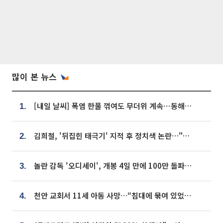
많이 본 뉴스
[내일 날씨] 폭염 한풀 꺾여도 무더위 계속⋯동해안 이틀 연속 비
1.
김희철, '뒤집힌 태극기' 지적 후 정치색 논란…"좌우 떠나 우리나라 국기"
2.
놀란 감독 '오디세이', 개봉 4일 만에 100만 돌파⋯'왕사남' 보다 빠르다
3.
천안 교회서 11세 아동 사망…“침대에 묶여 있었다” 진술 확보
4.