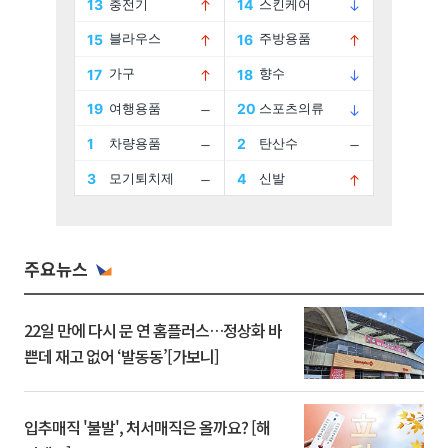
주요뉴스
22일 만에 다시 문 연 홈플러스…정상화 바
쁜데 재고 없어 ‘발동동’[가보니]
입추매직 '불발', 처서매직은 올까요? [해