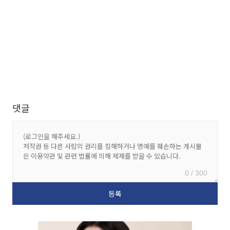
댓글
0 / 300