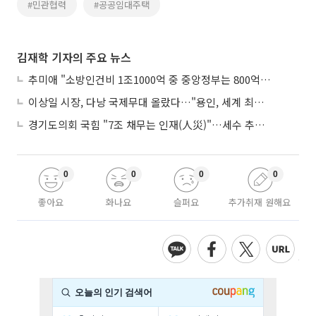
#민관협력
#공공임대주택
김재학 기자의 주요 뉴스
추미애 "소방인건비 1조1000억 중 중앙정부는 800억뿐"
이상일 시장, 다낭 국제무대 올랐다…"용인, 세계 최대 반도체 도시 된다"
경기도의회 국힘 "7조 채무는 인재(人災)"…세수 추계 조작 의혹 제기
0
0
0
0
좋아요
화나요
슬퍼요
추가취재 원해요