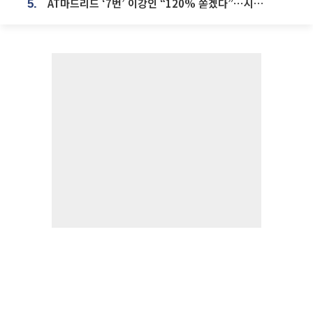
AT마드리드 ‘7번’ 이강인 “120% 쏟겠다”⋯시메오네 감독 “필요한 선수”
5.