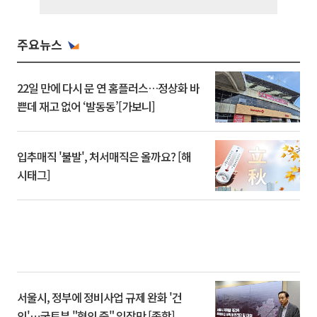
주요뉴스
22일 만에 다시 문 연 홈플러스…정상화 바
쁜데 재고 없어 ‘발동동’[가보니]
입추매직 '불발', 처서매직은 올까요? [해
시태그]
서울시, 정부에 정비사업 규제 완화 '건
의'⋯국토부 "협의 중" 입장만 [종합]