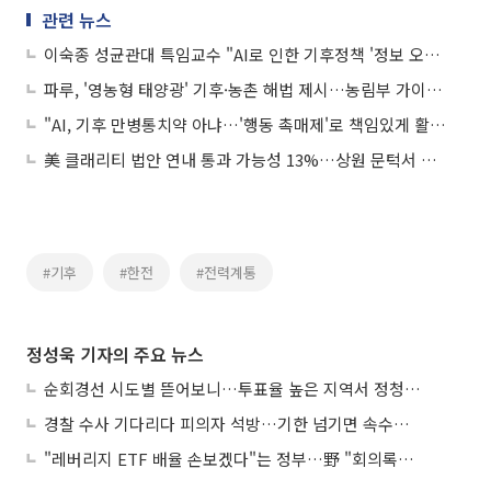
관련 뉴스
이숙종 성균관대 특임교수 "AI로 인한 기후정책 '정보 오염' 방지해야"
파루, '영농형 태양광' 기후·농촌 해법 제시…농림부 가이드라인 검토 수혜 기대감에 상승세
"AI, 기후 만병통치약 아냐…'행동 촉매제'로 책임있게 활용해야"
美 클래리티 법안 연내 통과 가능성 13%…상원 문턱서 제동
#기후
#한전
#전력계통
정성욱 기자의 주요 뉴스
순회경선 시도별 뜯어보니…투표율 높은 지역서 정청래 강세
경찰 수사 기다리다 피의자 석방…기한 넘기면 속수무책
"레버리지 ETF 배율 손보겠다"는 정부…野 "회의록부터 내놔야"