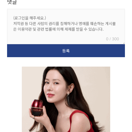
댓글
0 / 300