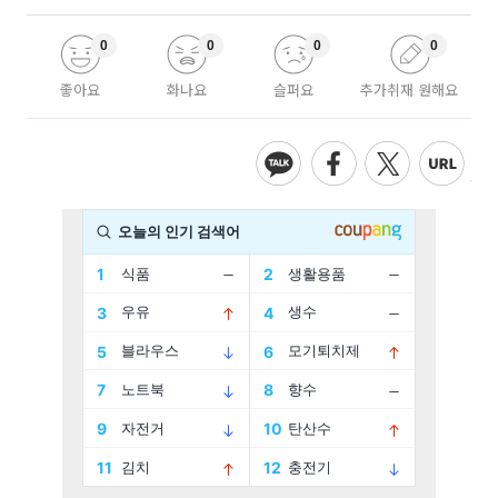
0
0
0
0
좋아요
화나요
슬퍼요
추가취재 원해요