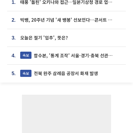
태풍 '돌핀' 오키나와 접근…일본기상청 경로 업데이트
1.
빅뱅, 20주년 기념 '새 뱅봉' 선보인다⋯콘서트 앞두고 팝업 개최
2.
오늘은 절기 '입추', 뜻은?
3.
합수본, '통계 조작' 서울·경기·충북 선관위 등 추가 압수수색
속보
4.
전북 완주 삼례읍 공장서 화재 발생
속보
5.