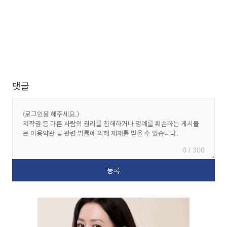
댓글
0 / 300