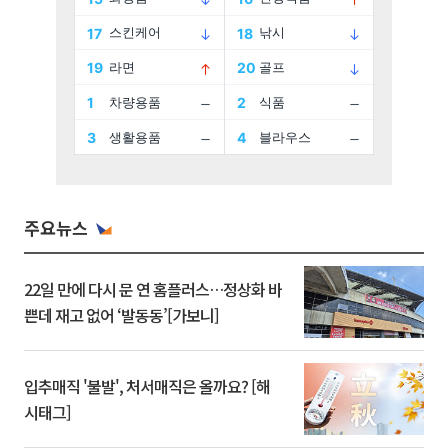
주요뉴스
22일 만에 다시 문 연 홈플러스…정상화 바
쁜데 재고 없어 ‘발동동’[가보니]
입추매직 '불발', 처서매직은 올까요? [해
시태그]