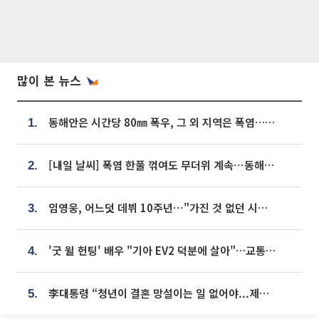
많이 본 뉴스
동해안은 시간당 80㎜ 폭우, 그 외 지역은 폭염…‘극과 극 날씨’
1.
[내일 날씨] 폭염 한풀 꺾여도 무더위 계속⋯동해안 이틀 연속 비
2.
임영웅, 어느덧 데뷔 10주년⋯"가진 것 없던 시절, 내 앞엔 20명의 팬뿐"
3.
'굿 윌 헌팅' 배우 "기아 EV2 덕분에 살아"…교통사고 후 안전성 극찬
4.
李대통령 “청년이 결혼 망설이는 일 없어야...제도상 불이익 조사”
5.