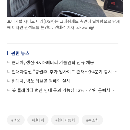
▲디지털 사이드 미러(DSM)는 크래쉬패드 측면에 일체형으로 탑재
해 디자인 완성도를 높였다. 권태성 기자 tskwon@
관련 뉴스
현대차, 생산·R&D·배터리 기술인력 신규 채용
현대차증권 "증권주, 추가 업사이드 존재⋯3·4분기 증시 거래대금 상향 조정"
현대차, 넥쏘 러브콜 캠페인 실시
美 클래리티 법안 연내 통과 가능성 13%…상원 문턱서 제동
#넥쏘
#현대차
#현대자동차
#수소차