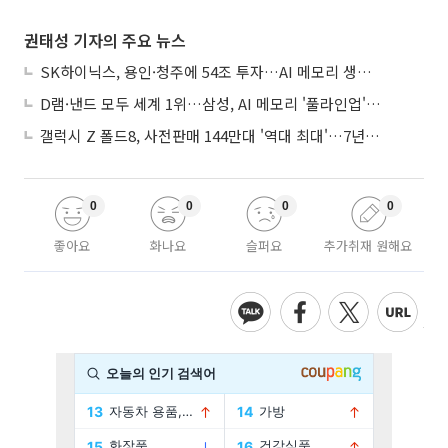
권태성 기자의 주요 뉴스
SK하이닉스, 용인·청주에 54조 투자…AI 메모리 생산기지 키운다
D램·낸드 모두 세계 1위…삼성, AI 메모리 '풀라인업'으로 승부
갤럭시 Z 폴드8, 사전판매 144만대 '역대 최대'…7년만에 갤노트10 기록 넘어
0
0
0
0
좋아요
화나요
슬퍼요
추가취재 원해요