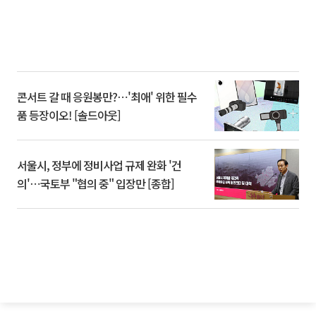
콘서트 갈 때 응원봉만?⋯'최애' 위한 필수
품 등장이오! [솔드아웃]
서울시, 정부에 정비사업 규제 완화 '건
의'⋯국토부 "협의 중" 입장만 [종합]