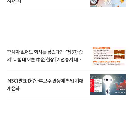
시태그]
후계자 없어도 회사는 남긴다?…‘제3자 승
계’ 시험대 오른 中企 현장 [기업승계 대전
환]
MSCI 발표 D-7…후보주 반등에 편입 기대
재점화