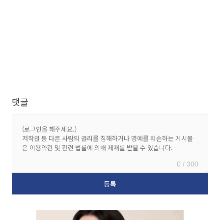
댓글
0 / 300