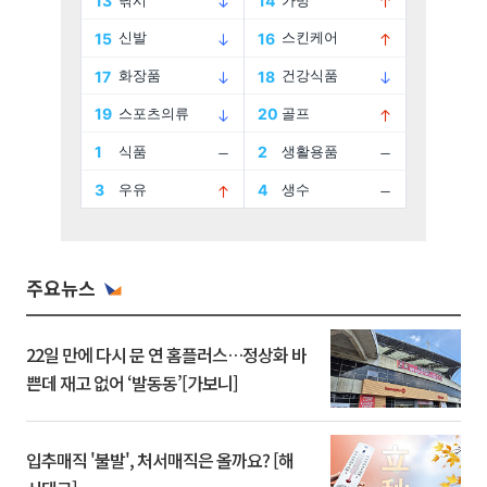
주요뉴스
22일 만에 다시 문 연 홈플러스…정상화 바
쁜데 재고 없어 ‘발동동’[가보니]
입추매직 '불발', 처서매직은 올까요? [해