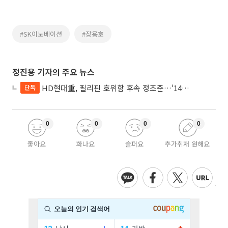
#SK이노베이션
#장용호
정진용 기자의 주요 뉴스
HD현대重, 필리핀 호위함 후속 정조준…‘14척+α’ 싹쓸이 노린다
단독
0
0
0
0
좋아요
화나요
슬퍼요
추가취재 원해요