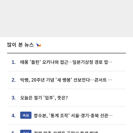
많이 본 뉴스
태풍 '돌핀' 오키나와 접근…일본기상청 경로 업데이트
1.
빅뱅, 20주년 기념 '새 뱅봉' 선보인다⋯콘서트 앞두고 팝업 개최
2.
오늘은 절기 '입추', 뜻은?
3.
합수본, '통계 조작' 서울·경기·충북 선관위 등 추가 압수수색
속보
4.