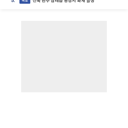
전북 완주 삼례읍 공장서 화재 발생
속보
5.