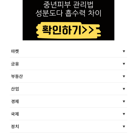
마켓
금융
부동산
산업
경제
국제
정치