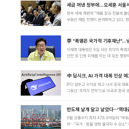
세금 꺼낸 정부에…오세훈 서울시장
정부 세제 개편에 “매물 잠김·전월세 불
부동산 해법 전쟁이 본격화하고 있다. 
드를 꺼내자 서울시는 전·월세 부담만 
李 "폭염은 국가적 기후재난"…냉
이재명 대통령은 6일 사상 최악의 폭염
안전 등 인명 피해를 막는 데 모든 행
인프라 확충 계획을 내년도 예산안에 반
中 딥시크, AI 가격 대폭 인상 
IPO 앞두고 수익성 제고 나서 중국 대표
그동안 ‘초저가 전략’으로 미국과 중국
가된다. 블룸버그통신에 따르면 딥시크는
반도체 날개 달고 날았다⋯'역대급
6월 상품수지 흑자 478.9억달러 '역대
위'⋯"유가ㆍ환율 영향 출국자 수 감소" 