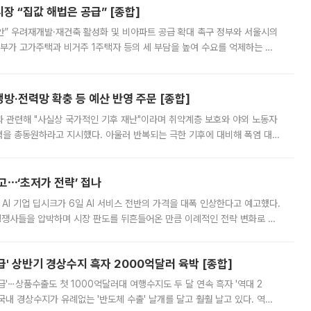
 “집값 해법은 공급” [종합]
안” 우려재개발·재건축 활성화 및 비아파트 공급 확대 촉구 정부와 서울시의
정부가 고가주택과 비거주 1주택자 등의 세 부담을 높여 수요를 억제하는 카
키울 것이라며 세금이 아닌 공급이 근본적인 처방이라고 전면 반박했다.
방·전력망 확충 등 예산 반영 주문 [종합]
과 관련해 "사실상 국가적인 기후 재난"이라며 취약계층 보호와 야외 노동자
정력을 총동원하라고 지시했다. 아울러 반복되는 극한 기후에 대비해 폭염 대응
영하는 방안도 검토하라고 주문했다. 이 대통령은 이날 폭염·가뭄 대
예고⋯‘초저가 전략’ 접나
 AI 기업 딥시크가 6일 AI 서비스 전반의 가격을 대폭 인상한다고 예고했다.
 경쟁사들을 압박하며 시장 판도를 뒤흔들어온 만큼 이례적인 전략 변화로 평
 이날 공지를 통해 구체적인 인상 폭은 공개하지 않았지만 상당한 수
' 상반기 경상수지 흑자 2000억달러 육박 [종합]
급'⋯상품수출도 첫 1000억달러대 여행수지도 두 달 연속 흑자 '역대 2
국내 경상수지가 유례없는 '반도체 수출' 날개를 달고 훨훨 날고 있다. 역대