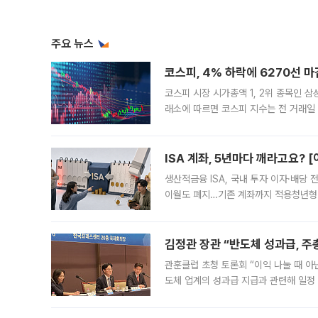
주요 뉴스
코스피, 4% 하락에 6270선 마
코스피 시장 시가총액 1, 2위 종목인 
래소에 따르면 코스피 지수는 전 거래일 대
1.81% 내린 6478.75에 출발한 코
다. 이날 오전
ISA 계좌, 5년마다 깨라고요? 
생산적금융 ISA, 국내 투자 이자·배당
이월도 폐지…기존 계좌까지 적용청년형 
는 5년마다 계좌를 해지하라는 건가요?”
편을
김정관 장관 “반도체 성과급, 
관훈클럽 초청 토론회 “이익 나눌 때 아
도체 업계의 성과급 지급과 관련해 일정
최근 상법·자본시장법 개정으로 기업 지