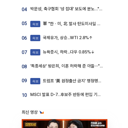
박문성, 축구협회 '성 접대' 보도에 분노…"다 말아먹으려고 작정했나"
04
05
軍 "한ㆍ미, 北 발사 탄도미사일 제원 정밀분석 중"
속보
국제유가, 상승...WTI 2.8%↑
06
속보
뉴욕증시, 하락...다우 0.85%↓
07
속보
'특종세상' 방은희, 이혼 허락해 준 아들⋯"너무 잘 커줬다" 오열
08
09
트럼프 ‘美 원정출산 금지’ 행정명령 서명
속보
MSCI 발표 D-7…후보주 반등에 편입 기대 재점화
10
최신 영상