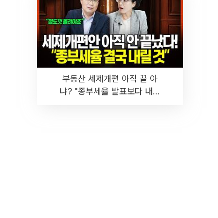
부동산 세제개편 아직 끝 아
냐? "종부세율 발표보다 내릴
것" 장기거주·양도세 전망 I 집
땅지성 I 김인만, 진미윤