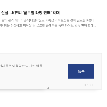
경상수지 뿐 아니라 상반기 경상수지 흑자도 2000억달러에 근접하며 사상 최
신설…K뷰티 ‘글로벌 라방 판매’ 확대
터 손익 관리 에이피알·닥터멜락신도 틱톡샵 라이브방송 강화 글로벌 K뷰티
담팀을 신설하고 틱톡샵 등 글로벌 플랫폼을 통한 라이브 방송 판매 확대에
급하는 데서 한발 더 나아가 방송 기획과 상품 구성, 출연자 섭외, 손익
0 / 300