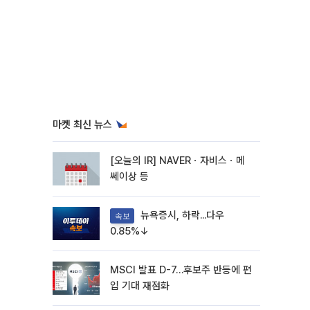
마켓 최신 뉴스
[오늘의 IR] NAVERㆍ자비스ㆍ메
쎄이상 등
뉴욕증시, 하락...다우
속보
0.85%↓
MSCI 발표 D-7…후보주 반등에 편
입 기대 재점화