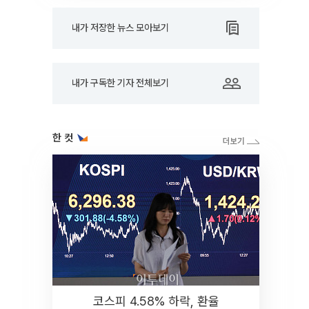
내가 저장한 뉴스 모아보기
내가 구독한 기자 전체보기
한 컷
코스피 4.58% 하락, 환율