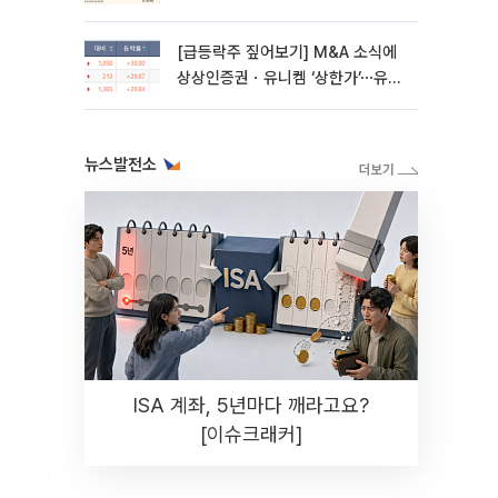
[급등락주 짚어보기] M&A 소식에
상상인증권ㆍ유니켐 ‘상한가’⋯유증
제동 걸린 SK디앤디↑
뉴스발전소
ISA 계좌, 5년마다 깨라고요?
[이슈크래커]