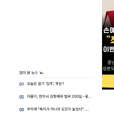
많이 본 뉴스
오늘은 절기 '입추', 뜻은?
01
아옳이, 한의사 김형배와 벌써 200일⋯꽃다발 들고 "프러포즈 아냐"
02
추미애 "복지가 아니라 도민이 늘었다"…재정난 책임론 정면돌파
03