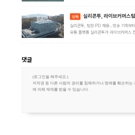
급 수출 호조가 매달 이어지면서 6월 
대 기
실리콘투, 라이브커머스팀 
단독
실리콘투, 팀장·PD 채용…방송 기획부
유통 플랫폼 실리콘투가 라이브커머스 전
나섰다. 국내 화장품을 해외 유통망에 공
댓글