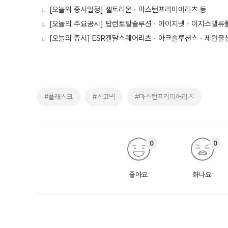
[오늘의 증시일정] 셀트리온ㆍ마스턴프리미어리츠 등
[오늘의 주요공시] 탑런토탈솔루션ㆍ아이지넷ㆍ이지스밸류
[오늘의 증시] ESR켄달스퀘어리츠ㆍ아크솔루션스ㆍ세원물
#플래스크
#스코넥
#마스턴프리미어리츠
0
0
좋아요
화나요