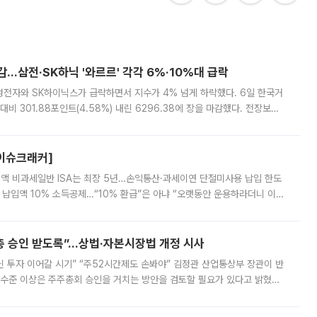
감…삼전·SK하닉 '와르르' 각각 6%·10%대 급락
삼성전자와 SK하이닉스가 급락하면서 지수가 4% 넘게 하락했다. 6일 한국거
비 301.88포인트(4.58%) 내린 6296.38에 장을 마감했다. 전장보다
스피는 장중 한때 6550.94까지 오르기도 했으나 6238.32까지 밀리기도 했
[이슈크래커]
 전액 비과세일반 ISA는 최장 5년…손익통산·과세이연 단절미사용 납입 한도
납입액 10% 소득공제…“10% 환급”은 아냐 “오랫동안 운용하라더니 이제
 ‘만능 절세 통장’으로 불리는 개인종합자산관리계좌(ISA)가 두 갈래로 개
주총 승인 받도록”…상법·자본시장법 개정 시사
닌 투자 이어갈 시기” “주52시간제도 손봐야” 김정관 산업통상부 장관이 반
 수준 이상은 주주총회 승인을 거치는 방안을 검토할 필요가 있다고 밝혔다.
배구조와 주주권 강화 논의가 이어지는 가운데, 핵심 연구인력에 대한