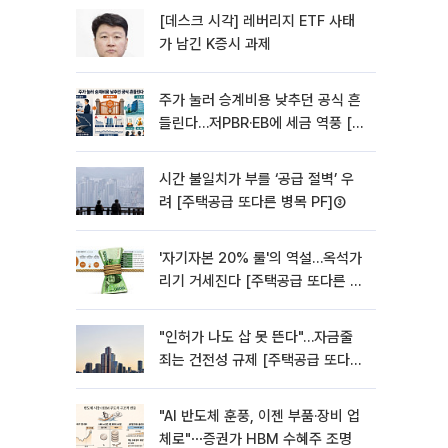
[데스크 시각] 레버리지 ETF 사태
가 남긴 K증시 과제
주가 눌러 승계비용 낮추던 공식 흔
들린다…저PBR·EB에 세금 역풍 [기
업승계 대전환]
시간 불일치가 부를 ‘공급 절벽’ 우
려 [주택공급 또다른 병목 PF]③
'자기자본 20% 룰'의 역설…옥석가
리기 거세진다 [주택공급 또다른 병
목 PF] ②
"인허가 나도 삽 못 뜬다"…자금줄
죄는 건전성 규제 [주택공급 또다른
병목 PF]①
"AI 반도체 훈풍, 이젠 부품·장비 업
체로"⋯증권가 HBM 수혜주 조명