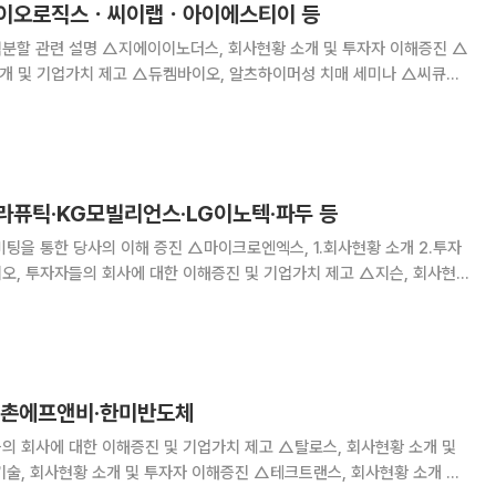
성바이오로직스ㆍ씨이랩ㆍ아이에스티이 등
회사현황 소개 및 투자자 이해증진 △
바이오, 알츠하이머성 치매 세미나 △씨큐브,
년 1분기 경영실적 설명 - 투자자
의 기업이해 증진 및 기업가치 제고 △스코넥, 투자자들
테라퓨틱·KG모빌리언스·LG이노텍·파두 등
미팅을 통한 당사의 이해 증진 △마이크로엔엑스, 1.회사현황 소개 2.투자
오, 투자자들의 회사에 대한 이해증진 및 기업가치 제고 △지슨, 회사현
증진 △온코닉테라퓨틱스, 회사에 관한 이해증진 및 기업가치 제고를 위한
양증권 주관 국내 주요 기관 NDR (Non
·교촌에프앤비·한미반도체
의 회사에 대한 이해증진 및 기업가치 제고 △탈로스, 회사현황 소개 및
술, 회사현황 소개 및 투자자 이해증진 △테크트랜스, 회사현황 소개 및