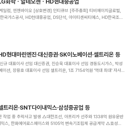
 LG화학ㆍ알테오젠ㆍHD현대중공업
경] 인티큐브 [주주총회] 티비에이치글로벌,
 한국가스공사, HD현대중공업, DS단석, 아이티센씨티에스, HD한국조선
KC그린홀딩스, 코오롱인더, 유니켐, 에이엔피, 넥스틸, 우진플라임, 에이리츠,
드, 영흥, 황금에스
 HD현대마린엔진·대신증권·SK이노베이션·셀트리온 등
 진승욱 대표이사 선임 경동도시가스, 박성
 각자대표이사 신
 셀트리온·SNT다이내믹스·삼성중공업 등
 △대한조선, 아프리카 선주와 1338억 원유운반
대표 체제 △삼성중공업, 7701억 규모 LNG운반선