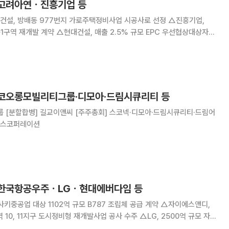
 고려아연ㆍ진흥기업 등
부건설, 방배동 977번지 가로주택정비사업 시공사로 선정 △진흥기업,
동1구역 재개발 계약 △현대건설, 매출 2.5% 규모 EPC 우선협상대상자로
이기영 신임 대표이사 선임 △한전기술, EPC공사 우선협상대상자 선정
지 변경 △스코넥, 박원철·아오키 에이지 각
 코오롱모빌리티그룹·디모아·드림시큐리티 등
룹 [분할합병] 길교이앤씨 [주주총회] 스코넥·디모아·드림시큐리티·드림어
에스코퍼레이션
 한국항공우주ㆍLGㆍ현대에버다임 등
키중공업 대상 1102억 규모 B787 조립체 공급 계약 △자이에스앤디,
 10, 11지구 도시정비형 재개발사업 공사 수주 △LG, 2500억 규모 자사
 중간배당 △태영건설, 71억 규모 제3자배정 유상증자 결정 △신세계푸드,