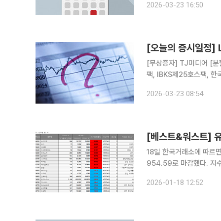
2026-03-23 16:50
2척 수주 △DYP,
[오늘의 증시일정]
[무상증자] TJ미디어 [분
팩, IBKS제25호스팩, 한
온켐텍, 와이엠씨, 중앙에
2026-03-23 08:54
오로스테크놀로지, 링크제
[베스트&워스트] 유
18일 한국거래소에 따르면 
954.59로 마감했다. 
서 종목 간 주가 변동성은
2026-01-18 12:52
세가 집중된 반면, 바이오