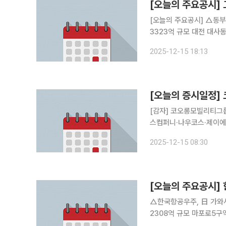
[오늘의 주요공시]
[오늘의 주요공시] △동
3323억 규모 대전 대사
선정 △드림어스컴퍼니, 
2025-12-15 18:13
△삼천리자전거, 본점 소재
[오늘의 증시일정]
[감자] 코오롱모빌리티그
스컴퍼니·나우코스·제이
2025-12-15 08:30
[오늘의 주요공시]
△한국항공우주, 日 가와사
2308억 규모 마포로5구역
주 소각…1주당 1000원