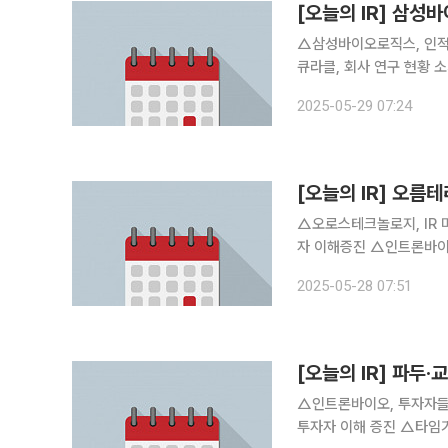
[오늘의 IR] 삼
△삼성바이오로직스, 인적분할 관련 설명 △지에이이노더스, 
큐라클, 회사 연구 현황 소개 및 기업가치 제고 △듀켐
당사 경영현황에 대한 투자자 이해증진 △아이에스티이, - 2025
2025-05-29 07:24
[오늘의 IR] 오름
△오로스테크놀로지, IR 
자 이해증진 △인트론바이
황 소개 및 투자자 이해
2025-05-28 07:51
NDR 진행 △아미코젠, 한
[오늘의 IR] 파두
△인트론바이오, 투자자들
투자자 이해 증진 △타임기