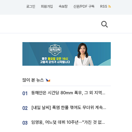
로그인
회원가입
속보창
신문/PDF 구독
RSS
많이 본 뉴스
동해안은 시간당 80㎜ 폭우, 그 외 지역은 폭염…‘극과 극 날씨’
01
[내일 날씨] 폭염 한풀 꺾여도 무더위 계속⋯동해안 이틀 연속 비
02
임영웅, 어느덧 데뷔 10주년⋯"가진 것 없던 시절, 내 앞엔 20명의 팬뿐"
03