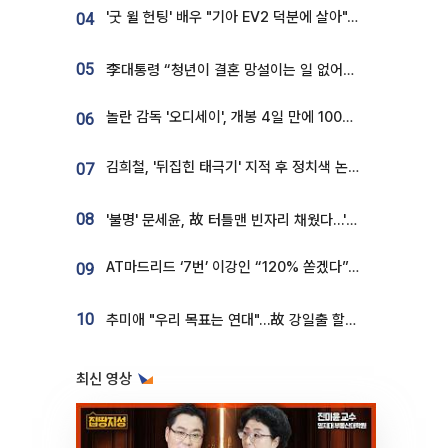
'굿 윌 헌팅' 배우 "기아 EV2 덕분에 살아"…교통사고 후 안전성 극찬
04
05
李대통령 “청년이 결혼 망설이는 일 없어야...제도상 불이익 조사”
놀란 감독 '오디세이', 개봉 4일 만에 100만 돌파⋯'왕사남' 보다 빠르다
06
김희철, '뒤집힌 태극기' 지적 후 정치색 논란…"좌우 떠나 우리나라 국기"
07
08
'불명' 문세윤, 故 터틀맨 빈자리 채웠다…'거북이' 눈물의 최종 우승
AT마드리드 ‘7번’ 이강인 “120% 쏟겠다”⋯시메오네 감독 “필요한 선수”
09
10
추미애 "우리 목표는 연대"…故 강일출 할머니 흉상 제막
최신 영상