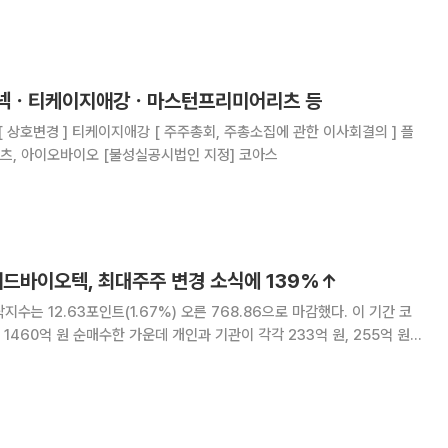
아에 매각…대금 1200억 △
스코넥ㆍ티케이지애강ㆍ마스턴프리미어리츠 등
래스크, 마스턴프리미어리츠, 아이오바이오 [불성실공시법인 지정] 코아스
애드바이오텍, 최대주주 변경 소식에 139%↑
지수는 12.63포인트(1.67%) 오른 768.86으로 마감했다. 이 기간 코
460억 원 순매수한 가운데 개인과 기관이 각각 233억 원, 255억 원
 4585원을 기록했다