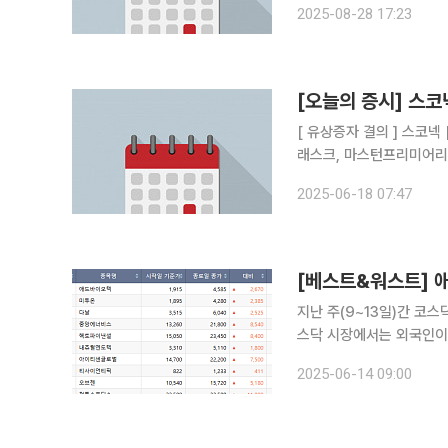
2025-08-28 17:23
급식 사업부 고메드갤러리
[오늘의 증시] 
[ 유상증자 결의 ] 스코넥 [ 상호변경 ] 티케이지애강 [ 주주총회, 주총소집에 관한 이사회결의 ] 플
2025-06-18 07:47
[베스트&워스트] 
지난 주(9~13일)간 코스닥
스닥 시장에서는 외국인이 1
순매도했다. 14일 한국거래소에 따르면 지난주 코스닥 시장에서 가장 많이 오른 종목은 애드바이오
2025-06-14 09:00
텍으로, 139.43% 오른