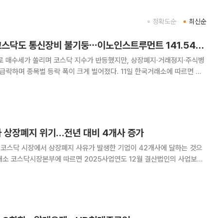
정확도순
최신순
[베스트&워스트] 코스닥도 통신장비 불기둥⋯이노인스트루먼트 141.54%↑
로 매수세가 쏠리며 코스닥 지수가 반등했지만, 상장폐지·거래정지·주식병
종목별 등락 폭이 크게 벌어졌다. 11일 한국거래소에 따르면 이
수는 전주 대비 29.88포인트(2.81%) 오른 1093.63으로 거래를 마감했
 이노인스트루먼트다. 이노
사 상장폐지 위기…전년 대비 4개사 증가
 코스닥 시장에서 상장폐지 사유가 발생한 기업이 42개사에 달하는 것으
 사유 발생 42개사, 관리종목 신규 지정 17개사, 투자주의환기종목 신규
지정 43개사 등의 시장조치가 단행됐다. 상장폐지 사유가