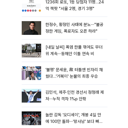
1236회 로또, 1등 당첨자 11명…24
억 잭팟 "서울 2명, 경기 3명"
한정수, 황정민 사태에 분노⋯"불공
정한 게임, 폭로자도 오픈 하라"
[내일 날씨] 폭염 한풀 꺾여도 무더
위 계속⋯동해안 이틀 연속 비
'불명' 문세윤, 故 터틀맨 빈자리 채
웠다…'거북이' 눈물의 최종 우승
김민석, 제주·인천 경선서 정청래 제
쳐⋯누적 격차 1%p 안팎
놀란 감독 '오디세이', 개봉 4일 만
에 100만 돌파⋯'왕사남' 보다 빠르