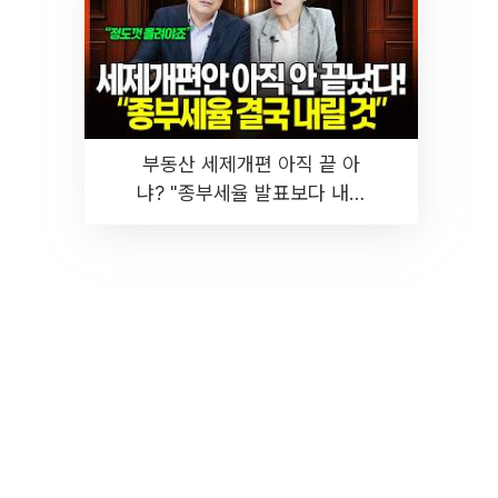
부동산 세제개편 아직 끝 아
냐? "종부세율 발표보다 내릴
것" 장기거주·양도세 전망 I 집
땅지성 I 김인만, 진미윤