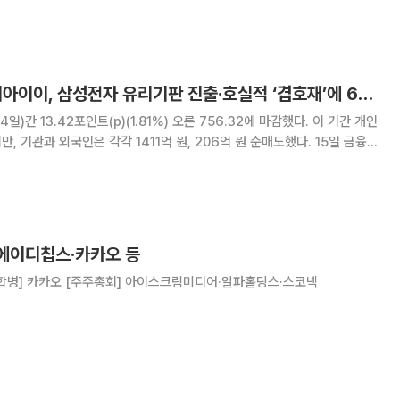
, 회사 현황 소개 및 투자자 이해증진 △KG모빌리언스, 주요 사업부문
△지에이이노더스, 회사현황 소개 및 투자자 이
[베스트&워스트] 피아이이, 삼성전자 유리기판 진출·호실적 ‘겹호재’에 60%↑
4일)간 13.42포인트(p)(1.81%) 오른 756.32에 마감했다. 이 기간 개인
 기관과 외국인은 각각 1411억 원, 206억 원 순매도했다. 15일 금융정
르면 한 주간 코스닥 시장에서 가장 많이 오른 종목은 피아이이로,
에 장을 마쳤다.
 에이디칩스·카카오 등
·합병] 카카오 [주주총회] 아이스크림미디어·알파홀딩스·스코넥