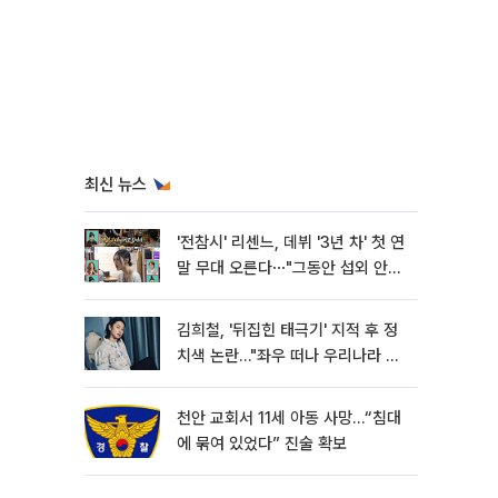
최신 뉴스
'전참시' 리센느, 데뷔 '3년 차' 첫 연
말 무대 오른다⋯"그동안 섭외 안
와"
김희철, '뒤집힌 태극기' 지적 후 정
치색 논란…"좌우 떠나 우리나라 국
기"
천안 교회서 11세 아동 사망…“침대
에 묶여 있었다” 진술 확보