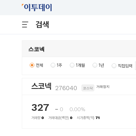
검색
전체
1주
1개월
1년
직접입력
스코넥
276040
거래정지
코스닥
327
0
0.00%
거래량
0
거래대금(백만)
0
시가총액(억)
71