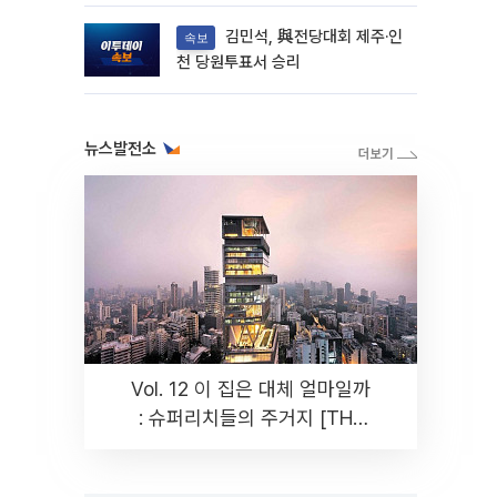
다
김민석, 與전당대회 제주·인
속보
천 당원투표서 승리
뉴스발전소
Vol. 12 이 집은 대체 얼마일까
: 슈퍼리치들의 주거지 [THE
RARE]