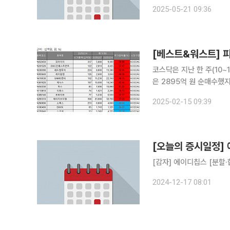
투자자 이해증진 △크로넥스
2025-05-21 09:36
에 대한 투자자 이해증진 
코스닥은 지난 한 주(10~1
은 2895억 원 순매수했지만,
보업체 에프앤가이드에 따
2025-02-15 09:39
59.86% 오른 9400원
[오늘의 증시일정]
[감자] 에이디칩스 [분할
2024-12-17 08:01