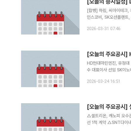
[오늘의 증시일정]
[합병] 하림, 씨아이테크, 케일럼, 엔젠바이오 [상호변
인스코비, SK오션플랜트,
해양, 벽산, SUN&L, 
2026-03-31 07:46
풀무원, 태경산업, 강원랜
[오늘의 주요공시]
HD현대마린엔진, 유정대 신규 대표이사 선임 대신증권,
수 대표이사 선임 SK이노베이션, 장용호 대표이사 선임 셀트리온, 1조 7154억원 '역대 최대' 자사주
소각 화신, 대표이사 변경…정서진·배현주 각자 대표 체제로 전환 엘앤에프, 삼성SDI와 1.6조 LFP
2026-03-24 16:51
계약 중앙백신, 윤석인
[오늘의 주요공시]
△셀트리온, 캐노피 오수관 작업 중 추락사고 발생
선 1척 계약 △SNT다이내믹스, 한화에어로스페이스와 5105억 변속기조립체 공급계약 △효성티
앤씨, 이창황·유영환 대표이사 신규선임…각자