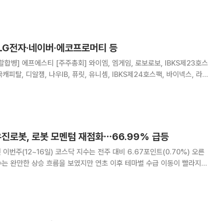
 양준규 신임 대표 선임…각자대표 체제
 LG전자·네이버·에코프로머티 등
할합병] 에프에스티 [주주총회] 와이엠, 엠게임, 로보로보, IBKS제23호스
국캐피탈, 디알젬, 나우IB, 퓨릿, 유니셈, IBKS제24호스팩, 바이넥스, 라이
너비스, 아이크래프트, 샌즈랩, 한국첨단소재, 부스타, 앱클론, 피델릭스,
니시스, 한양이엔
진로봇, 로봇 모멘텀 재점화⋯66.99% 급등
이번주(12~16일) 코스닥 지수는 전주 대비 6.67포인트(0.70%) 오른
지수는 완만한 상승 흐름을 보였지만 연초 이후 테마별 수급 이동이 빨라지면
 크게 확대되는 모습이다. 특히 로봇·자동차부품·전장 관련 종목으로 매수
와 일부 소프트웨어 종목은 차