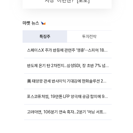
시장 '이번엔?' [포토]
마켓 뉴스
특징주
투자전략
스페이스X 주가 반등에 관련주 ‘껑충’⋯스피어 18%ㆍ에이치브이엠 12%↑
반도체 온기 탄 2차전지...삼성SDI, 장 초반 7% 넘게 껑충
美 태양광 관세 반사이익 기대감에 한화솔루션 20%대·OCI홀딩스 14%대 급등
포스코퓨처엠, 19만톤 LFP 양극재 공급 합의에 9%대 강세
고려아연, 106분기 연속 흑자...2분기 '어닝 서프라이즈'에 장 초반 12%대 강세