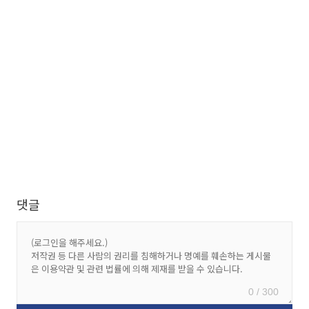
댓글
0 / 300