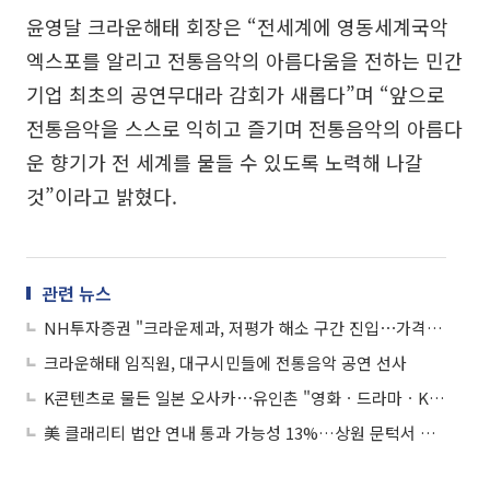
윤영달 크라운해태 회장은 “전세계에 영동세계국악
엑스포를 알리고 전통음악의 아름다움을 전하는 민간
기업 최초의 공연무대라 감회가 새롭다”며 “앞으로
전통음악을 스스로 익히고 즐기며 전통음악의 아름다
운 향기가 전 세계를 물들 수 있도록 노력해 나갈
것”이라고 밝혔다.
관련 뉴스
NH투자증권 "크라운제과, 저평가 해소 구간 진입⋯가격 정상화 시점"
크라운해태 임직원, 대구시민들에 전통음악 공연 선사
K콘텐츠로 물든 일본 오사카⋯유인촌 "영화ㆍ드라마ㆍK팝, 국경 개념 뛰어넘어"
美 클래리티 법안 연내 통과 가능성 13%…상원 문턱서 제동