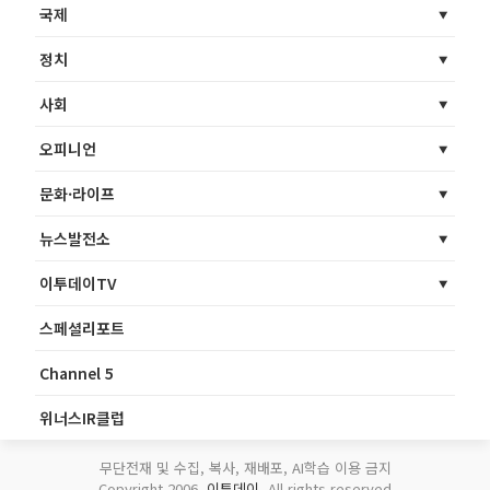
국제
정치
사회
오피니언
문화·라이프
뉴스발전소
이투데이TV
스페셜리포트
Channel 5
위너스IR클럽
무단전재 및 수집, 복사, 재배포, AI학습 이용 금지
Copyright 2006.
이투데이
. All rights reserved