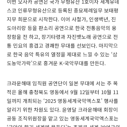
이번 오사카 공연은 국가 무형유산 1호이자 세계유네
스코 인류무형유산으로 등록된 종묘제례일무 보태평
지무 희문으로 시작한다. 이어 사철가, 인생백년, 진
도아리랑 등을 판소리 공연으로 한국 전통음악의 웅
장함을 전 하고, 장기타령과 자진뱃노래 공연으로 전
통 민요의 흥겹고 경쾌한 무대를 선보인다. 마지막으
로 한국 음악 특유의 열정을 제대로 느낄 수 있는 ‘삼
도농악가락’으로 흥겨운 K-국악무대를 만든다.
크라운해태 임직원 공연단이 일본 무대에 서는 주 목
적은 올해 충청북도 영동에서 9월 12일부터 10월 11
일까지 개최되는 ‘2025 영동세계국악엑스포’ 행사를
알리기 위한 차원도 있다. 윤영달 크라운해태 회장이
공동 조직위원장을 맡고 있는 영동세계국악엑스포는
‘국악의 향기 세계에 물들다’는 주제로 세계 30여국의