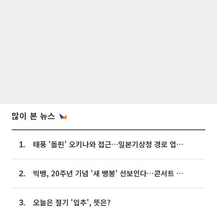
많이 본 뉴스
태풍 '돌핀' 오키나와 접근…일본기상청 경로 업데이트
1.
빅뱅, 20주년 기념 '새 뱅봉' 선보인다⋯콘서트 앞두고 팝업 개최
2.
오늘은 절기 '입추', 뜻은?
3.