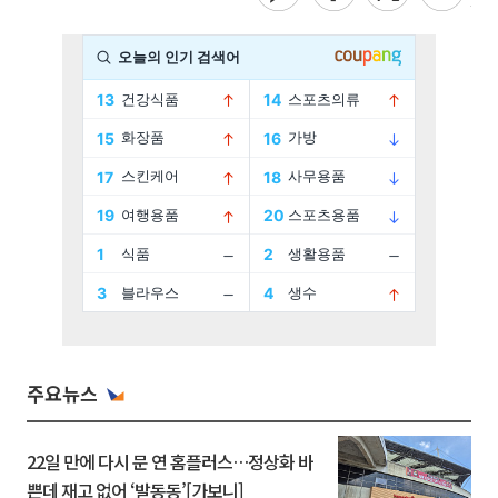
주요뉴스
22일 만에 다시 문 연 홈플러스…정상화 바
쁜데 재고 없어 ‘발동동’[가보니]