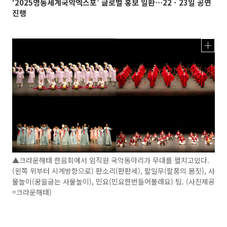
‘2025영동세계국악엑스포’ 글로벌 홍보 일환⋯22ㆍ23일 공연
진행
▲크라운해태 한음회에서 임직원 국악동아리가 무대를 펼치고있다.
(왼쪽 위부터 시계방향으로) 판소리(판판세), 팔일무(팔풍의 몸짓), 사
물놀이(꿈을굽는 사물놀이), 민요(민요한번들어볼래요) 팀. (사진제공
=크라운해태)