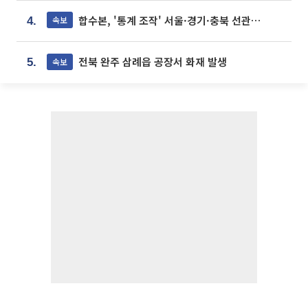
합수본, '통계 조작' 서울·경기·충북 선관위 등 추가 압수수색
속보
4.
전북 완주 삼례읍 공장서 화재 발생
속보
5.