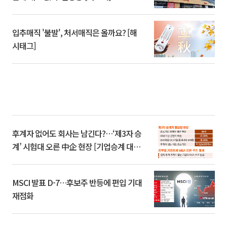
입추매직 '불발', 처서매직은 올까요? [해
시태그]
후계자 없어도 회사는 남긴다?…‘제3자 승
계’ 시험대 오른 中企 현장 [기업승계 대전
환]
MSCI 발표 D-7…후보주 반등에 편입 기대
재점화