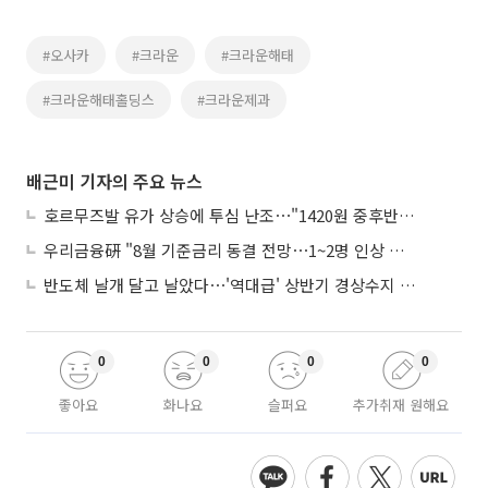
#오사카
#크라운
#크라운해태
#크라운해태홀딩스
#크라운제과
배근미 기자의 주요 뉴스
호르무즈발 유가 상승에 투심 난조⋯"1420원 중후반 등락"
우리금융硏 "8월 기준금리 동결 전망⋯1~2명 인상 소수의견 낼 것"
반도체 날개 달고 날았다⋯'역대급' 상반기 경상수지 흑자 2000억달러 육박
0
0
0
0
좋아요
화나요
슬퍼요
추가취재 원해요