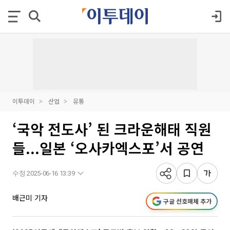
이투데이
산업
유통
‘국악 전도사’ 된 크라운해태 직원
들...일본 ‘오사카엑스포’서 공연
수정 2025-06-16 13:39
배근미 기자
구글 선호매체 추가