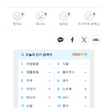
0
0
0
0
좋아요
화나요
슬퍼요
추가취재 원해요