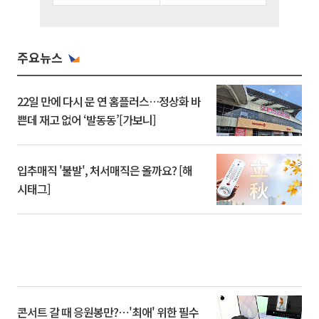
주요뉴스
22일 만에 다시 문 연 홈플러스…정상화 바
쁜데 재고 없어 ‘발동동’[가보니]
입추매직 '불발', 처서매직은 올까요? [해
시태그]
콘서트 갈 때 응원봉만?⋯'최애' 위한 필수