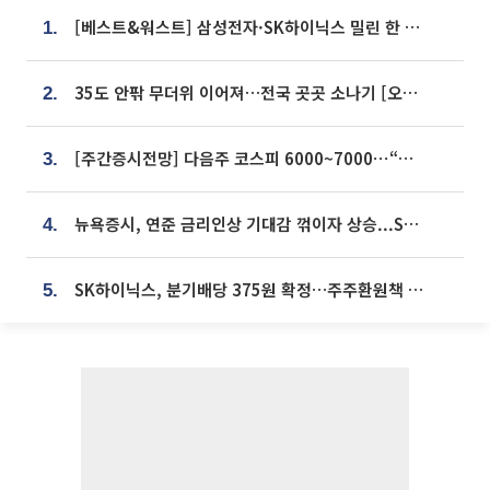
[베스트&워스트] 삼성전자·SK하이닉스 밀린 한 주…상상인증권은 85% 급등
1.
35도 안팎 무더위 이어져…전국 곳곳 소나기 [오늘 날씨]
2.
[주간증시전망] 다음주 코스피 6000~7000⋯“外人 수급은 정책이 변수”
3.
뉴욕증시, 연준 금리인상 기대감 꺾이자 상승...S&P500 사상 최고치 [종합]
4.
SK하이닉스, 분기배당 375원 확정…주주환원책 9월로 앞당겨 발표
5.