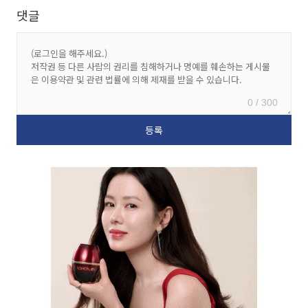
댓글
0 / 300