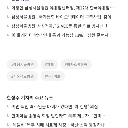
이정언 삼성서울병원 유방암센터장, 제12대 한국유방암학회 이사장 취임
삼성서울병원, ‘국가통합 바이오빅데이터 구축사업’ 참여
삼성서울병원-삼성전자, 'S-AEC를 통한 의료 방사선 최적화' 백서 발간
美 클래리티 법안 연내 통과 가능성 13%…상원 문턱서 제동
#삼성서울병원
#자폐
#의사소통장애
#서울성모병원
#뉴다이브
한성주 기자의 주요 뉴스
귀밑·턱밑 혹…얼굴 마비가 있다면 ‘이 질병’ 의심
한미약품 송영숙 회장 법인카드 의혹 제보자, “한미 잘 되기 바라는 마음”
‘레켐비’ 독주 치매 치료제 시장…국산 신약 등장하나