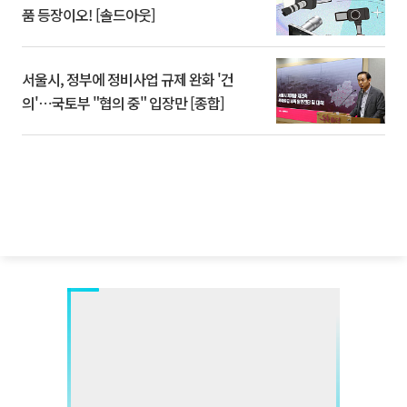
품 등장이오! [솔드아웃]
서울시, 정부에 정비사업 규제 완화 '건
의'⋯국토부 "협의 중" 입장만 [종합]