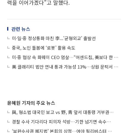
력을 이어가겠다”고 말했다.
관련 뉴스
미·일·중 정상통화 마친 李...'균형외교' 출발선
중국, 노인 돌봄에 ‘로봇’ 활용 속도
미·중 협상 속 화웨이 CEO 엄살…“어센드칩, 美보다 한 세대 뒤져”
美 클래리티 법안 연내 통과 가능성 13%…상원 문턱서 제동
윤혜원 기자의 주요 뉴스
與, 형소법 대국민 보고 vs 野, 靑 앞서 대통령 거부권 촉구
경찰 수사 기다리다 피의자 석방…기한 넘기면 속수무책
‘보완수사권 폐지법’ 본회의 상정…여야 필리버스터 대치