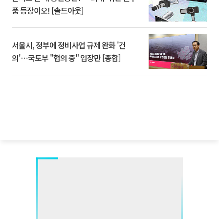
품 등장이오! [솔드아웃]
서울시, 정부에 정비사업 규제 완화 '건
의'⋯국토부 "협의 중" 입장만 [종합]