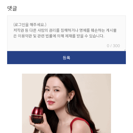
댓글
0 / 300