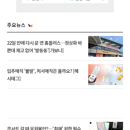
주요뉴스
22일 만에 다시 문 연 홈플러스…정상화 바
쁜데 재고 없어 ‘발동동’[가보니]
입추매직 '불발', 처서매직은 올까요? [해
시태그]
콘서트 갈 때 응원봉만?⋯'최애' 위한 필수