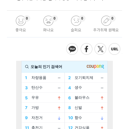
0
0
0
0
좋아요
화나요
슬퍼요
추가취재 원해요