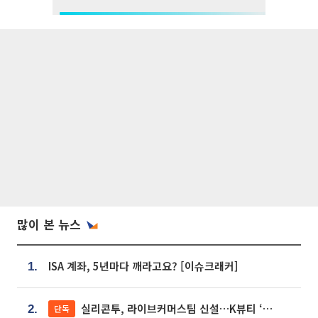
많이 본 뉴스
ISA 계좌, 5년마다 깨라고요? [이슈크래커]
1.
실리콘투, 라이브커머스팀 신설…K뷰티 ‘글로벌 판매망’ 확대[K뷰티 라방戰]
단독
2.