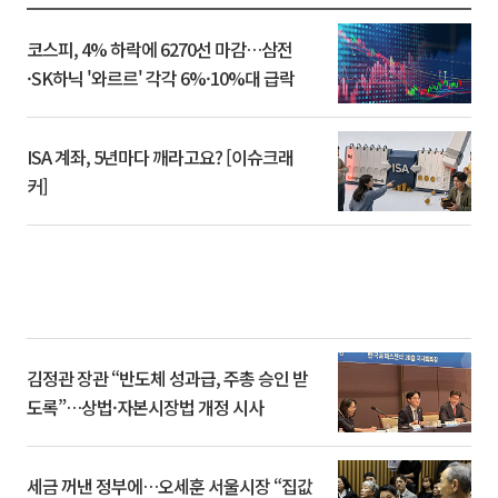
코스피, 4% 하락에 6270선 마감…삼전
·SK하닉 '와르르' 각각 6%·10%대 급락
ISA 계좌, 5년마다 깨라고요? [이슈크래
커]
김정관 장관 “반도체 성과급, 주총 승인 받
도록”…상법·자본시장법 개정 시사
세금 꺼낸 정부에…오세훈 서울시장 “집값