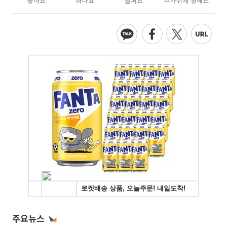
좋아요
화나요
슬퍼요
추가취재 원해요
주요뉴스