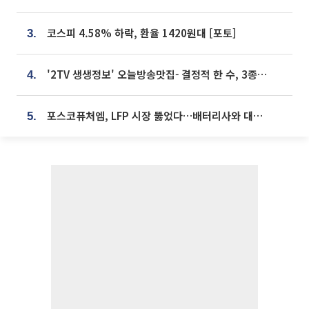
코스피 4.58% 하락, 환율 1420원대 [포토]
3.
'2TV 생생정보' 오늘방송맛집- 결정적 한 수, 3종 메밀면! 메밀 소바 맛집 '의○○○○'
4.
포스코퓨처엠, LFP 시장 뚫었다…배터리사와 대규모 장기 공급 합의
5.