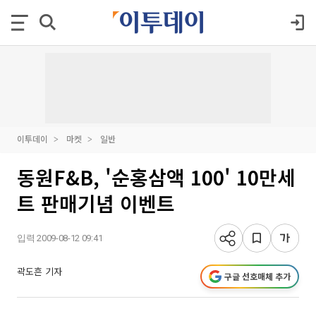
이투데이
마켓
일반
동원F&B, '순홍삼액 100' 10만세
트 판매기념 이벤트
입력 2009-08-12 09:41
곽도흔 기자
구글 선호매체 추가