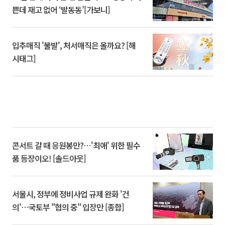
쁜데 재고 없어 ‘발동동’[가보니]
입추매직 '불발', 처서매직은 올까요? [해
시태그]
콘서트 갈 때 응원봉만?⋯'최애' 위한 필수
품 등장이오! [솔드아웃]
서울시, 정부에 정비사업 규제 완화 '건
의'⋯국토부 "협의 중" 입장만 [종합]