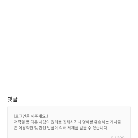
댓글
0 / 300