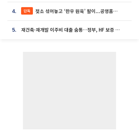
젖소 섞어놓고 ‘한우 원육’ 팔이...공영홈쇼핑 표기·검증 구멍
단독
4.
재건축·재개발 이주비 대출 숨통…정부, HF 보증 신설 추진
5.