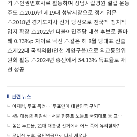
격 △인권변호사로 활동하며 성남시립병원 설립 운동
주도 △2010년 제19대 성남시장으로 정계 입문
△2018년 경기도지사 선거 당선으로 전국적 정치적
입지 확장 △2022년 더불어민주당 대선 후보로 출마
해 0.73%p 차이로 낙선 △같은 해 8월 당대표 선출
△제22대 국회의원(인천 계양구을)으로 외교통일위
원회 활동 △2024년 총선에서 54.13% 득표율로 재
선 성공
관련 뉴스
이재명, 투표 독려…"투표만이 대한민국 구해"
4일 대통령 취임식…서울 현충로·노들로·국회대로 등 교통 통제
높은 투표율, 21대 대통령 선거에서 어느 쪽에 유리할까?
무너진 노후, 국민연금으로 다시 세우다