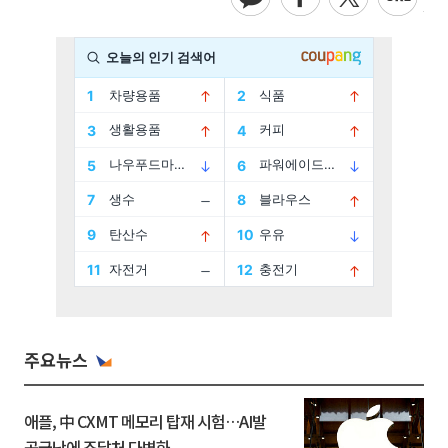
주요뉴스
애플, 中 CXMT 메모리 탑재 시험…AI발
공급난에 조달처 다변화