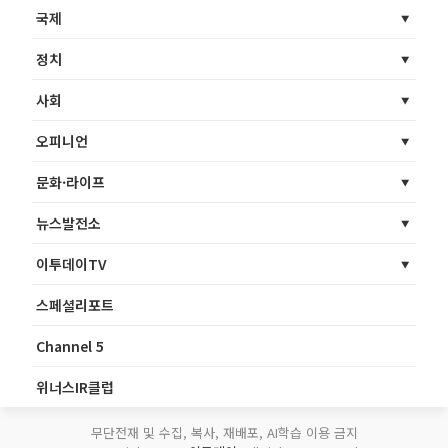
국제
정치
사회
오피니언
문화·라이프
뉴스발전소
이투데이TV
스페셜리포트
Channel 5
위너스IR클럽
무단전재 및 수집, 복사, 재배포, AI학습 이용 금지