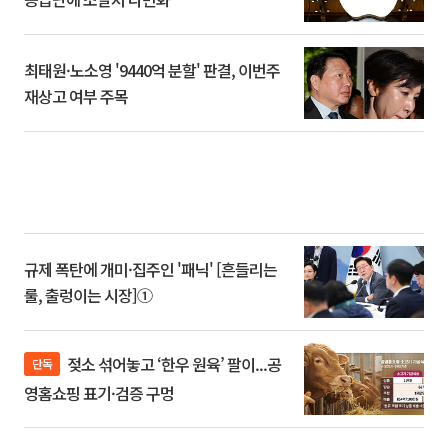
최태원·노소영 '9440억 분할' 판결, 이번주
재상고 여부 주목
규제 폭탄에 개미·집주인 '패닉' [흔들리는
룰, 출렁이는 시장]①
젖소 섞어놓고 ‘한우 원육’ 팔이...공
단독
영홈쇼핑 표기·검증 구멍