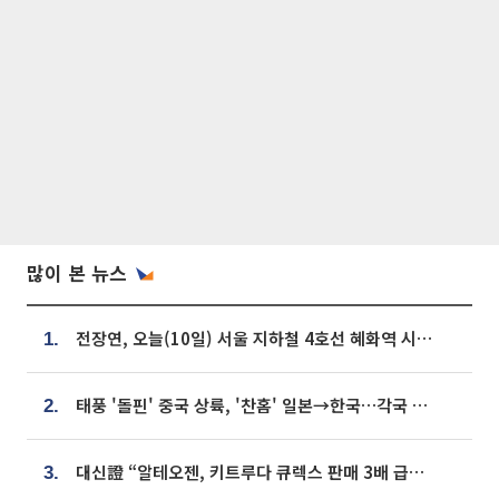
많이 본 뉴스
전장연, 오늘(10일) 서울 지하철 4호선 혜화역 시위…1호선 용산역 무정차
1.
태풍 '돌핀' 중국 상륙, '찬홈' 일본→한국…각국 기상청 예상 경로는?
2.
대신證 “알테오젠, 키트루다 큐렉스 판매 3배 급증…목표가 41만원 상향”
3.