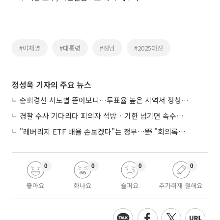
#이재명
#대통령
#성남
#2025대선
정성욱 기자의 주요 뉴스
순회경선 시도별 뜯어보니…투표율 높은 지역서 정청래 강세
경찰 수사 기다리다 피의자 석방…기한 넘기면 속수무책
"레버리지 ETF 배율 손보겠다"는 정부…野 "회의록부터 내놔야"
0
0
0
0
좋아요
화나요
슬퍼요
추가취재 원해요