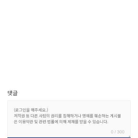
댓글
0 / 300