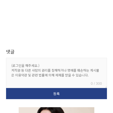
댓글
0 / 300