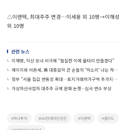
△이랜텍, 최대주주 변경…이세용 외 10명→이해성
외 10명
관련 뉴스
이재명, 익산 모녀 비극에 “절실한 이에 울타리 만들겠다"
제이지와 비욘세, 美 대중음악 큰 손들의 '억소리' 나는 차량 컬렉션
정부 "서울 집값 변동성 확대…토지거래허가구역 추가지정 강구"
가상자산사업자 대주주 규제 완화 논쟁∙∙∙심사 변수 부상
#하나투어
#HD현대마린엔진
#이랜텍
#셀리드