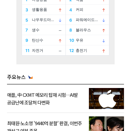
주요뉴스
애플, 中 CXMT 메모리 탑재 시험…AI발
공급난에 조달처 다변화
최태원·노소영 '9440억 분할' 판결, 이번주
재상고 여부 주목