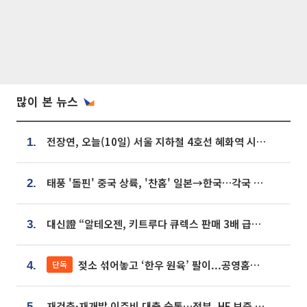
많이 본 뉴스
전장연, 오늘(10일) 서울 지하철 4호선 혜화역 시위…1호선 용산역 무정차
1.
태풍 '돌핀' 중국 상륙, '찬홈' 일본→한국…각국 기상청 예상 경로는?
2.
대신證 “알테오젠, 키트루다 큐렉스 판매 3배 급증…목표가 41만원 상향”
3.
젖소 섞어놓고 ‘한우 원육’ 팔이...공영홈쇼핑 표기·검증 구멍
단독
4.
재건축·재개발 이주비 대출 숨통…정부, HF 보증 신설 추진
5.