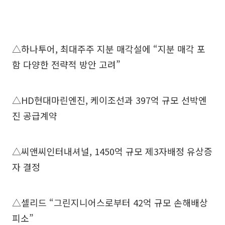
△하나투어, 최대주주 지분 매각설에 “지분 매각 포
함 다양한 전략적 방안 고려”
△HD현대마린엔진, 케이조선과 397억 규모 선박엔
진 공급계약
△씨앤씨인터내셔널, 1450억 규모 제3자배정 유상증
자 결정
△셀리드 “그린지니어스로부터 42억 규모 손해배상
피소”