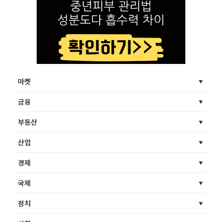
마켓
금융
부동산
산업
경제
국제
정치