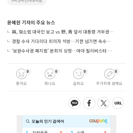
#씨앤씨인터내셔널
윤혜원 기자의 주요 뉴스
與, 형소법 대국민 보고 vs 野, 靑 앞서 대통령 거부권 촉구
경찰 수사 기다리다 피의자 석방…기한 넘기면 속수무책
‘보완수사권 폐지법’ 본회의 상정…여야 필리버스터 대치
0
0
0
0
좋아요
화나요
슬퍼요
추가취재 원해요