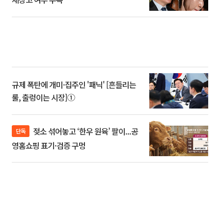
규제 폭탄에 개미·집주인 '패닉' [흔들리는
룰, 출렁이는 시장]①
젖소 섞어놓고 ‘한우 원육’ 팔이...공
단독
영홈쇼핑 표기·검증 구멍