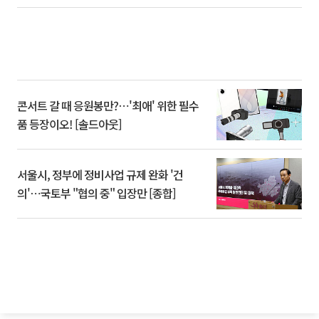
콘서트 갈 때 응원봉만?⋯'최애' 위한 필수
품 등장이오! [솔드아웃]
서울시, 정부에 정비사업 규제 완화 '건
의'⋯국토부 "협의 중" 입장만 [종합]