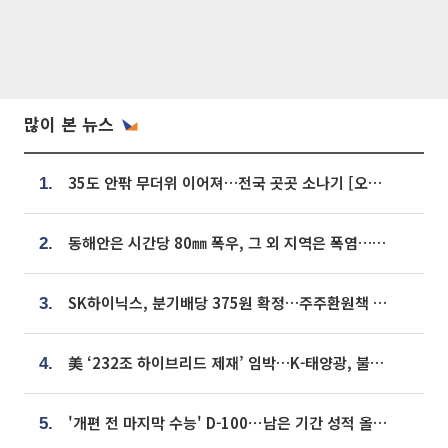
많이 본 뉴스
35도 안팎 무더위 이어져…전국 곳곳 소나기 [오늘 날씨]
1.
동해안은 시간당 80㎜ 폭우, 그 외 지역은 폭염…‘극과 극 날씨’
2.
SK하이닉스, 분기배당 375원 확정…주주환원책 9월로 앞당겨 발표
3.
美 ‘232조 하이브리드 제재’ 임박…K-태양광, 불확실성 털고 날개 다나
4.
'개편 전 마지막 수능' D-100⋯남은 기간 성적 올릴 전략은
5.