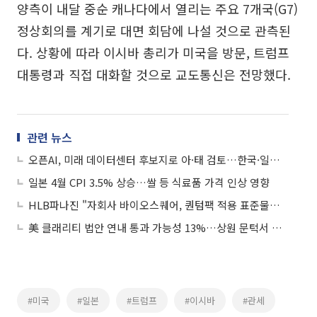
양측이 내달 중순 캐나다에서 열리는 주요 7개국(G7)
정상회의를 계기로 대면 회담에 나설 것으로 관측된
다. 상황에 따라 이시바 총리가 미국을 방문, 트럼프
대통령과 직접 대화할 것으로 교도통신은 전망했다.
관련 뉴스
오픈AI, 미래 데이터센터 후보지로 아·태 검토…한국·일본 등 방문 예정
일본 4월 CPI 3.5% 상승…쌀 등 식료품 가격 인상 영향
HLB파나진 "자회사 바이오스퀘어, 퀀텀팩 적용 표준물질 미국 특허 등록"
美 클래리티 법안 연내 통과 가능성 13%…상원 문턱서 제동
#미국
#일본
#트럼프
#이시바
#관세