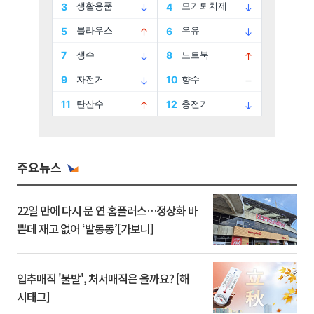
주요뉴스
22일 만에 다시 문 연 홈플러스…정상화 바
쁜데 재고 없어 ‘발동동’[가보니]
입추매직 '불발', 처서매직은 올까요? [해
시태그]