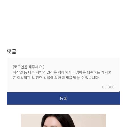
댓글
0 / 300