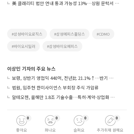
美 클래리티 법안 연내 통과 가능성 13%…상원 문턱서 제동
#삼성바이오로직스
#삼성에피스홀딩스
#CDMO
#바이오시밀러
#삼성바이오에피스
이상민 기자의 주요 뉴스
보령, 상반기 영업익 440억, 전년比 21.1%↑…반기 역대 최대
법원, 임주현 한미사이언스 부회장 주식 가압류
알테오젠, 올해만 1.8조 기술수출…특허·계약·상업화 ‘삼박자’
0
0
0
0
좋아요
화나요
슬퍼요
추가취재 원해요