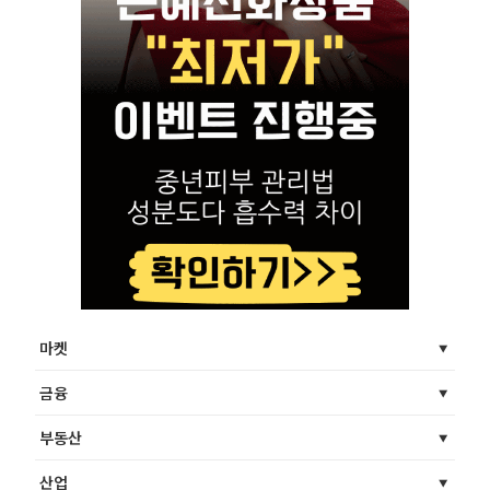
마켓
금융
부동산
산업