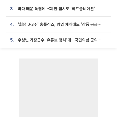
바다 태운 폭염에…회 한 접시도 ‘히트플레이션’
3.
‘회생 D-3주’ 홈플러스, 영업 재개에도 ‘상품 공급망’ 복구가 생존 관건
4.
우성빈 기장군수 ‘유튜브 정치’에…국민의힘 군의원들 집단 반발
5.