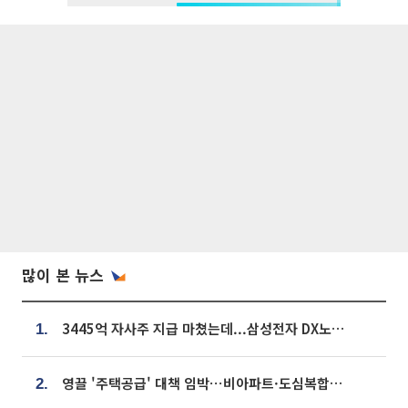
많이 본 뉴스
3445억 자사주 지급 마쳤는데...삼성전자 DX노조, 뒤늦은 '떼쓰기 집회'
1.
영끌 '주택공급' 대책 임박⋯비아파트·도심복합까지 총동원
2.