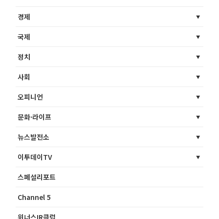
경제
국제
정치
사회
오피니언
문화·라이프
뉴스발전소
이투데이TV
스페셜리포트
Channel 5
위너스IR클럽