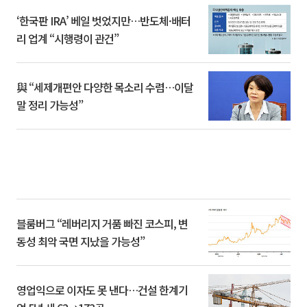
‘한국판 IRA’ 베일 벗었지만…반도체·배터
리 업계 “시행령이 관건”
與 “세제개편안 다양한 목소리 수렴…이달
말 정리 가능성”
블룸버그 “레버리지 거품 빠진 코스피, 변
동성 최악 국면 지났을 가능성”
영업익으로 이자도 못 낸다…건설 한계기