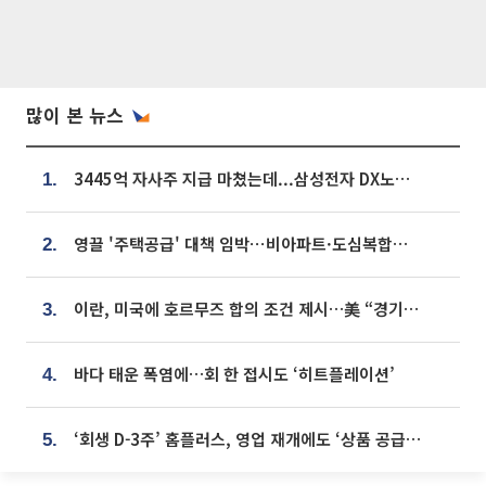
많이 본 뉴스
3445억 자사주 지급 마쳤는데...삼성전자 DX노조, 뒤늦은 '떼쓰기 집회'
1.
영끌 '주택공급' 대책 임박⋯비아파트·도심복합까지 총동원
2.
이란, 미국에 호르무즈 합의 조건 제시…美 “경기 아직 안 끝나” [종합]
3.
바다 태운 폭염에…회 한 접시도 ‘히트플레이션’
4.
‘회생 D-3주’ 홈플러스, 영업 재개에도 ‘상품 공급망’ 복구가 생존 관건
5.