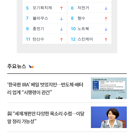
주요뉴스
‘한국판 IRA’ 베일 벗었지만…반도체·배터
리 업계 “시행령이 관건”
與 “세제개편안 다양한 목소리 수렴…이달
말 정리 가능성”