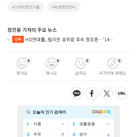
#스마트항만기술
#국내항만장비
정진용 기자의 주요 뉴스
HD현대重, 필리핀 호위함 후속 정조준…‘14척+α’ 싹쓸이 노린다
단독
0
0
0
0
좋아요
화나요
슬퍼요
추가취재 원해요