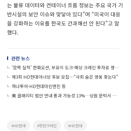
는 물류 데이터와 컨테이너 흐름 정보는 주요 국가 기
반시설의 보안 이슈와 맞닿아 있다”며 “미국이 대응
을 강화하는 이유를 한국도 간과해선 안 된다”고 말
했다.
관련 뉴스
'깜짝 실적' 한화오션, 부유식 도크·해상 크레인 투자로 생산성 극대화
제3회 HD현대아너상 후보 모집⋯"사회 숨은 영웅 찾는다"
하나투어·HD현대마린엔진 등
美 클래리티 법안 연내 통과 가능성 13%…상원 문턱서 제동
#HD현대
#항만크레인
#HD현대