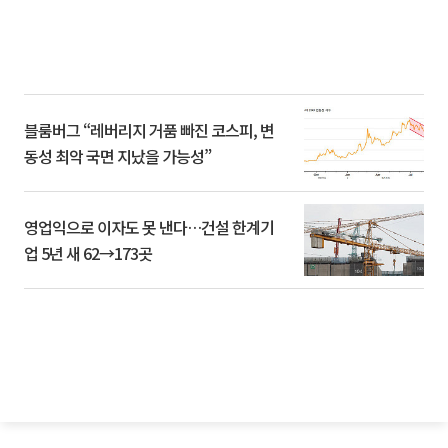
블룸버그 “레버리지 거품 빠진 코스피, 변
동성 최악 국면 지났을 가능성”
영업익으로 이자도 못 낸다…건설 한계기
업 5년 새 62→173곳