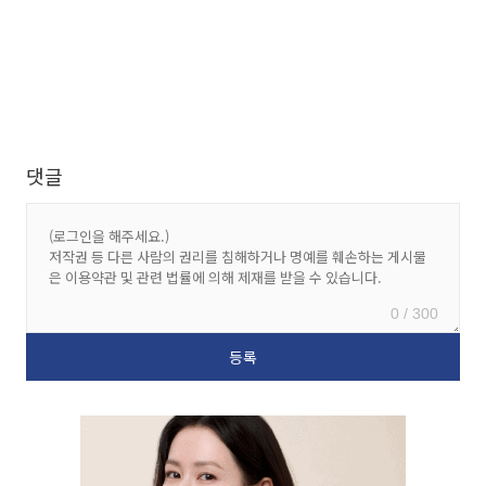
댓글
0 / 300