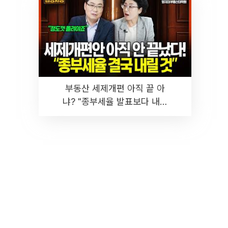
부동산 세제개편 아직 끝 아
냐? "종부세율 발표보다 내릴
것" 장기거주·양도세 전망 I 집
땅지성 I 김인만, 진미윤