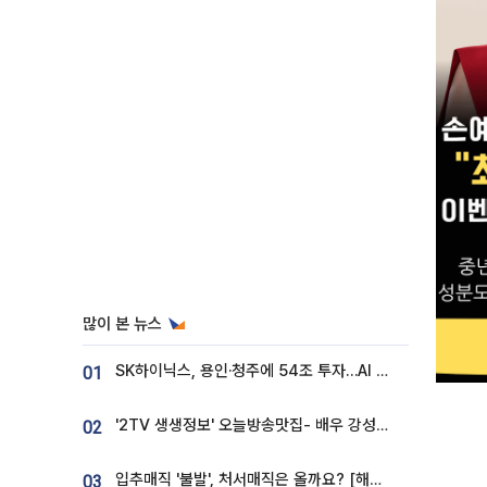
많이 본 뉴스
SK하이닉스, 용인·청주에 54조 투자…AI 메모리 생산기지 키운다
01
'2TV 생생정보' 오늘방송맛집- 배우 강성진 단골! 쌀국수ㆍ푸팟퐁 커리 맛집 '블○○○'
02
입추매직 '불발', 처서매직은 올까요? [해시태그]
03