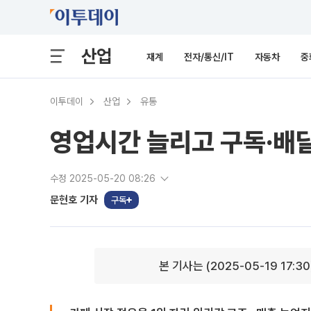
산업
재계
전자/통신/IT
자동차
중
이투데이
산업
유통
영업시간 늘리고 구독·배
수정 2025-05-20 08:26
문현호 기자
구독
본 기사는 (2025-05-19 17:3