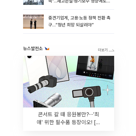
속"…재고손실·정기보수 영향에도
흑자 유지
중견기업계, 고용·노동 정책 전환 촉
구…“청년 희망 되살려야”
뉴스발전소
콘서트 갈 때 응원봉만?⋯'최
애' 위한 필수품 등장이오! [솔
드아웃]