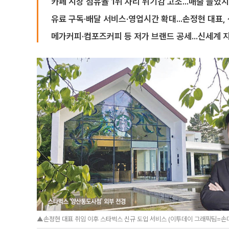
카페 시장 점유율 1위 자리 위기감 고조...매출 늘었
유료 구독·배달 서비스·영업시간 확대...손정현 대표,
메가커피·컴포즈커피 등 저가 브랜드 공세...신세계 
▲손정현 대표 취임 이후 스타벅스 신규 도입 서비스 (이투데이 그래픽팀=손