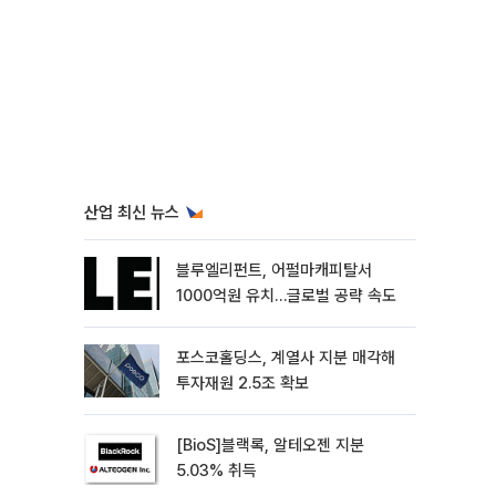
산업 최신 뉴스
블루엘리펀트, 어펄마캐피탈서
1000억원 유치…글로벌 공략 속도
포스코홀딩스, 계열사 지분 매각해
투자재원 2.5조 확보
[BioS]블랙록, 알테오젠 지분
5.03% 취득