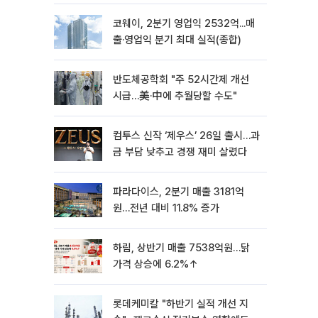
코웨이, 2분기 영업익 2532억...매
출·영업익 분기 최대 실적(종합)
반도체공학회 "주 52시간제 개선
시급…美·中에 추월당할 수도"
컴투스 신작 ‘제우스’ 26일 출시…과
금 부담 낮추고 경쟁 재미 살렸다
파라다이스, 2분기 매출 3181억
원…전년 대비 11.8% 증가
하림, 상반기 매출 7538억원…닭
가격 상승에 6.2%↑
롯데케미칼 "하반기 실적 개선 지