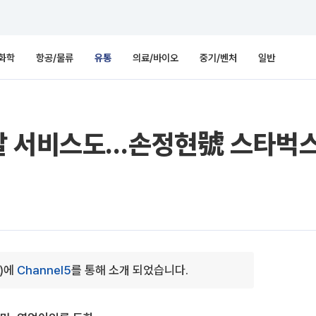
화학
항공/물류
유통
의료/바이오
중기/벤처
일반
달 서비스도…손정현號 스타벅스 
0)에
Channel5
를 통해 소개 되었습니다.