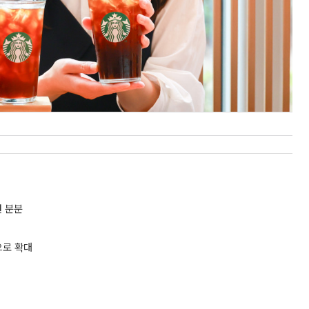
견 분분
으로 확대