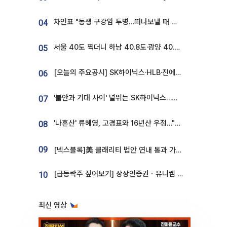
차인표 "동생 구강암 투병…떠나보낼 때 가장 힘들었다”
04
서울 40도 찍더니 하남 40.8도·광양 40.2도…전국 '펄펄'
05
[오늘의 주요공시] SK하이닉스·HLB·진에어·포스코홀딩스·네이버·대우건설 등
06
'불안과 기대 사이' 널뛰는 SK하이닉스…증권가 "HBM4·LTA 기반 펀터멘털 견고"
07
'나혼산' 류혜영, 고경표와 16년산 우정…"자취방서 부모님과 마주쳐"
08
09
[넥스블록]美 클래리티 법안 연내 통과 가능성 13%…상원 문턱서 제동
[급등락주 짚어보기] 상상인증권ㆍ유니켐 2연속, 본느 6연속 ‘상한가’⋯M&A 훈풍 분 증시
10
최신 영상