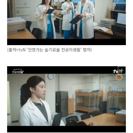
(출처=tvN '언젠가는 슬기로울 전공의생활' 캡처)