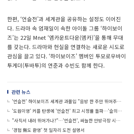
한편, ‘언슬전’과 세계관을 공유하는 설정도 이어진
다. 드라마 속 엄재일이 속한 아이돌 그룹 ‘하이보이
즈’는 22일 Mnet ‘엠카운트다운(엠카)’을 통해 무대
를 갖는다. 드라마와 현실을 연결하는 새로운 시도로
관심을 끌고 있다. ‘하이보이즈’ 멤버인 투모로우바이
투게더(투바투)의 연준과 수빈도 함께 한다.
관련 뉴스
'언슬전' 하이보이즈 세계관 과몰입 "음방 한 주만 뛰어주세요"
'도원이영' 커플 탄생에 '언슬전' 최고 시청률 돌파…'슬의생' 넘을까?
"사직서 내러 뛰어가나?"…'언슬전', 싸늘한 안방극장 시선 돌릴까
‘경험 無도 환영’ 첫 일자리 도전 설명서