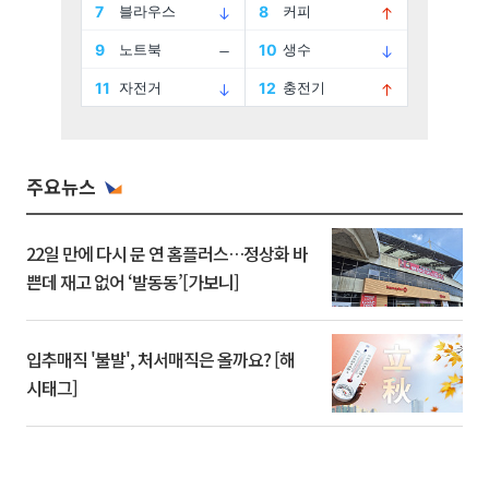
주요뉴스
22일 만에 다시 문 연 홈플러스…정상화 바
쁜데 재고 없어 ‘발동동’[가보니]
입추매직 '불발', 처서매직은 올까요? [해
시태그]