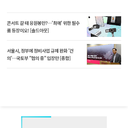
콘서트 갈 때 응원봉만?⋯'최애' 위한 필수
품 등장이오! [솔드아웃]
서울시, 정부에 정비사업 규제 완화 '건
의'⋯국토부 "협의 중" 입장만 [종합]