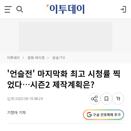
이투데이
문화·라이프
방송/TV
'언슬전' 마지막화 최고 시청률 찍
었다…시즌2 제작계획은?
입력 2025-05-19 08:29
기정아 기자
구글 선호매체 추가