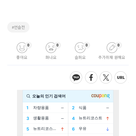
#언슬전
0
0
0
0
좋아요
화나요
슬퍼요
추가취재 원해요