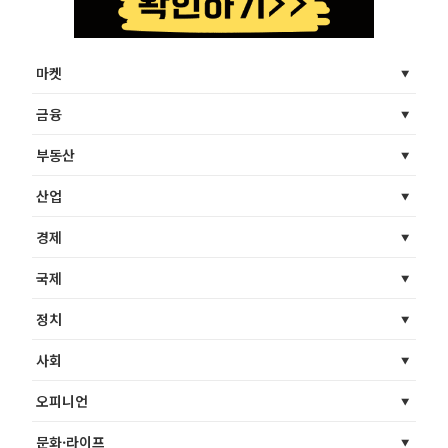
마켓
금융
부동산
산업
경제
국제
정치
사회
오피니언
문화·라이프