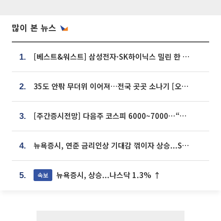
많이 본 뉴스
[베스트&워스트] 삼성전자·SK하이닉스 밀린 한 주…상상인증권은 85% 급등
1.
35도 안팎 무더위 이어져…전국 곳곳 소나기 [오늘 날씨]
2.
[주간증시전망] 다음주 코스피 6000~7000⋯“外人 수급은 정책이 변수”
3.
뉴욕증시, 연준 금리인상 기대감 꺾이자 상승...S&P500 사상 최고치 [종합]
4.
뉴욕증시, 상승...나스닥 1.3% ↑
속보
5.