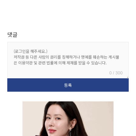
댓글
0 / 300