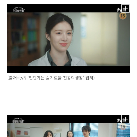
(출처=tvN '언젠가는 슬기로울 전공의생활' 캡처)