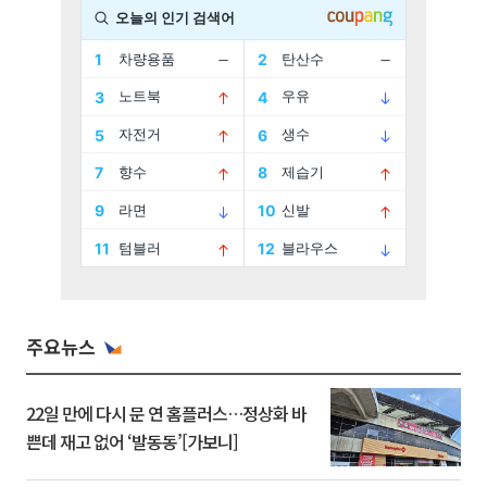
주요뉴스
22일 만에 다시 문 연 홈플러스…정상화 바
쁜데 재고 없어 ‘발동동’[가보니]