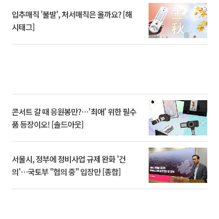
입추매직 '불발', 처서매직은 올까요? [해
시태그]
콘서트 갈 때 응원봉만?⋯'최애' 위한 필수
품 등장이오! [솔드아웃]
서울시, 정부에 정비사업 규제 완화 '건
의'⋯국토부 "협의 중" 입장만 [종합]