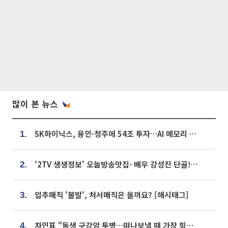
많이 본 뉴스
SK하이닉스, 용인·청주에 54조 투자…AI 메모리 생산기지 키운다
1.
'2TV 생생정보' 오늘방송맛집- 배우 강성진 단골! 쌀국수ㆍ푸팟퐁 커리 맛집 '블○○○'
2.
입추매직 '불발', 처서매직은 올까요? [해시태그]
3.
차인표 "동생 구강암 투병…떠나보낼 때 가장 힘들었다”
4.