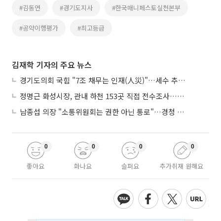
#김동연
#경기도지사
#한국매니페스토실천본부
#공약이행평가
#최고등급
김재학 기자의 주요 뉴스
경기도의회 국힘 "7조 채무는 인재(人災)"…세수 추계 조작 의혹 제기
정명근 화성시장, 관내 하천 153곳 직접 전수조사…불법시설 정비
남종섭 의장 "소통위원회는 권한 아닌 통로"…경청 의회 만든다
0
0
0
0
좋아요
화나요
슬퍼요
추가취재 원해요