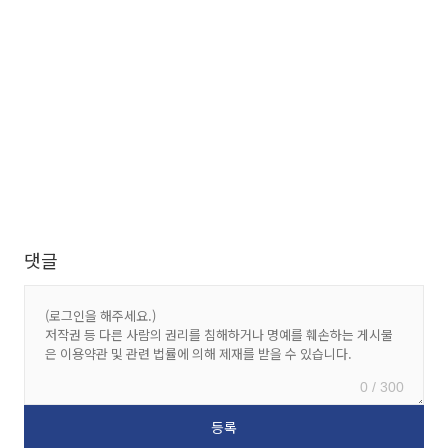
댓글
0 / 300