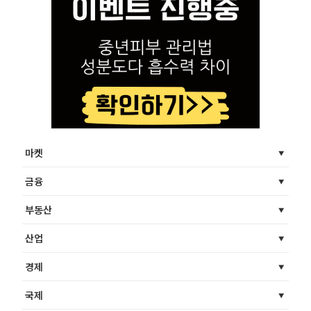
마켓
금융
부동산
산업
경제
국제