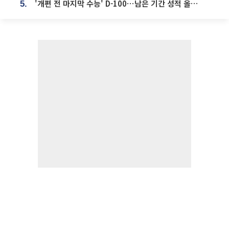
'개편 전 마지막 수능' D-100⋯남은 기간 성적 올릴 전략은
5.