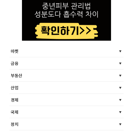
마켓
금융
부동산
산업
경제
국제
정치