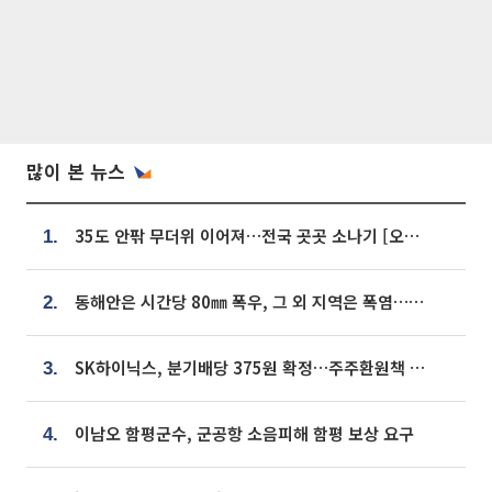
많이 본 뉴스
35도 안팎 무더위 이어져…전국 곳곳 소나기 [오늘 날씨]
1.
동해안은 시간당 80㎜ 폭우, 그 외 지역은 폭염…‘극과 극 날씨’
2.
SK하이닉스, 분기배당 375원 확정…주주환원책 9월로 앞당겨 발표
3.
이남오 함평군수, 군공항 소음피해 함평 보상 요구
4.