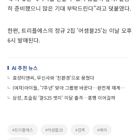
히 준비했으니 많은 기대 부탁드린다"라고 덧붙였다.
한편, 트리플에스의 정규 2집 '어셈블25'는 이날 오후
6시 발매된다.
AI 추천 뉴스
효성티앤씨, 무신사와 ‘친환경’으로 뭉쳤다
(여자)아이들, '7주년' 맞아 그룹명 바꾼다…완전체 재계약 후 '파격 행보'
삼성, 초슬림 '갤S25 엣지' 이달 출격…흥행 이어갈까
#트리플에스
#어셈블25
#컴백
#깨어