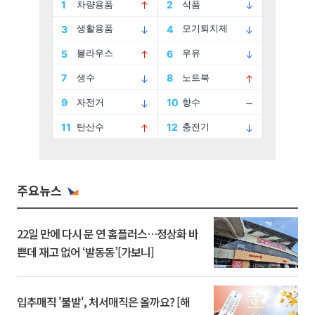
주요뉴스
22일 만에 다시 문 연 홈플러스…정상화 바
쁜데 재고 없어 ‘발동동’[가보니]
입추매직 '불발', 처서매직은 올까요? [해