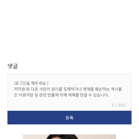
댓글
0 / 300