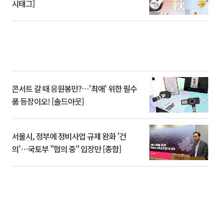
시태그]
콘서트 갈 때 응원봉만?⋯'최애' 위한 필수
품 등장이오! [솔드아웃]
서울시, 정부에 정비사업 규제 완화 '건
의'⋯국토부 "협의 중" 입장만 [종합]