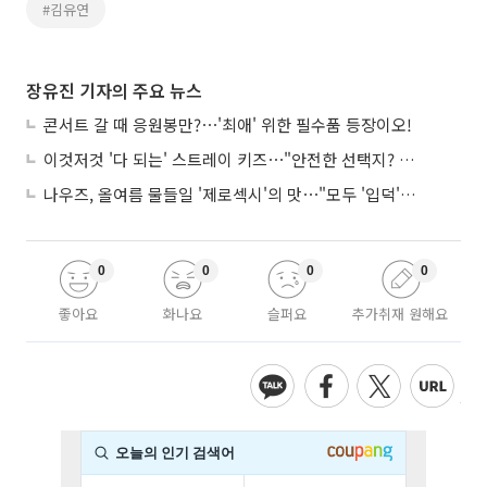
#김유연
장유진 기자의 주요 뉴스
콘서트 갈 때 응원봉만?⋯'최애' 위한 필수품 등장이오!
이것저것 '다 되는' 스트레이 키즈⋯"안전한 선택지? 도전이 재밌죠"
나우즈, 올여름 물들일 '제로섹시'의 맛⋯"모두 '입덕'시킬 것"
0
0
0
0
좋아요
화나요
슬퍼요
추가취재 원해요