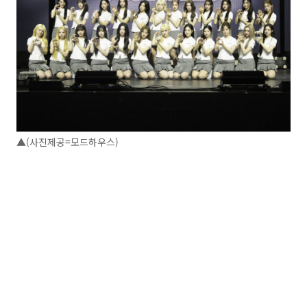
▲(사진제공=모드하우스)