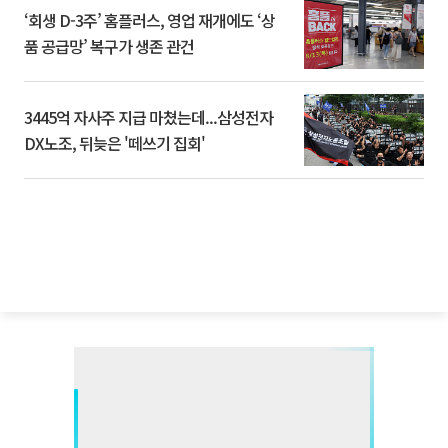
‘회생 D-3주’ 홈플러스, 영업 재개에도 ‘상
품 공급망’ 복구가 생존 관건
3445억 자사주 지급 마쳤는데...삼성전자
DX노조, 뒤늦은 '떼쓰기 집회'