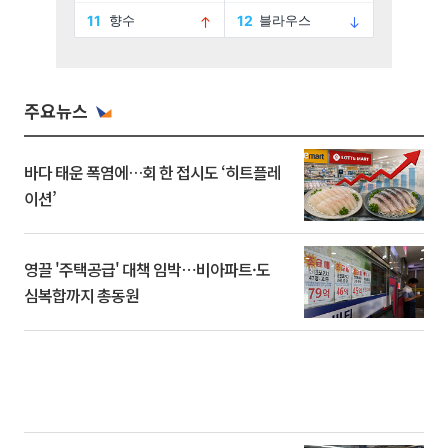
주요뉴스
바다 태운 폭염에…회 한 접시도 ‘히트플레
이션’
영끌 '주택공급' 대책 임박⋯비아파트·도
심복합까지 총동원