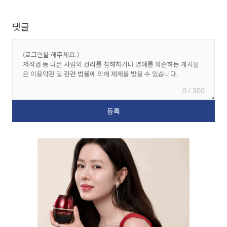
댓글
0 / 300