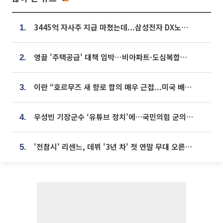
3445억 자사주 지급 마쳤는데...삼성전자 DX노조, 뒤늦은 '떼쓰기 집회'
1.
영끌 '주택공급' 대책 임박⋯비아파트·도심복합까지 총동원
2.
이란 “호르무즈 새 항로 합의 매우 근접...미국 배상 먼저”
3.
우성빈 기장군수 ‘유튜브 정치’에…국민의힘 군의원들 집단 반발
4.
'전참시' 리센느, 데뷔 '3년 차' 첫 연말 무대 오른다⋯"그동안 섭외 안 와"
5.