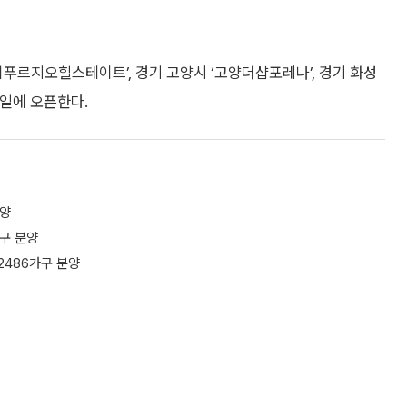
척푸르지오힐스테이트’, 경기 고양시 ‘고양더샵포레나’, 경기 화성
9일에 오픈한다.
분양
가구 분양
2486가구 분양