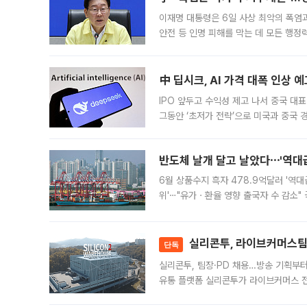
이재명 대통령은 6일 사상 최악의 폭염
안전 등 인명 피해를 막는 데 모든 행
인프라 확충 계획을 내년도 예산안에 반
中 딥시크, AI 가격 대폭 인상 
IPO 앞두고 수익성 제고 나서 중국 대표
그동안 ‘초저가 전략’으로 미국과 중국
가된다. 블룸버그통신에 따르면 딥시크는
반도체 날개 달고 날았다⋯'역대급
6월 상품수지 흑자 478.9억달러 '역대
위'⋯"유가ㆍ환율 영향 출국자 수 감소" 
급 수출 호조가 매달 이어지면서 6월 
대 기
실리콘투, 라이브커머스팀 
단독
실리콘투, 팀장·PD 채용…방송 기획부
유통 플랫폼 실리콘투가 라이브커머스 전
나섰다. 국내 화장품을 해외 유통망에 공