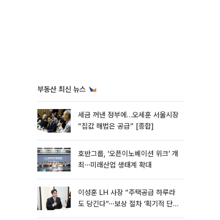
부동산 최신 뉴스
세금 꺼낸 정부에…오세훈 서울시장
“집값 해법은 공급” [종합]
호반그룹, ‘오픈이노베이션 위크’ 개
최⋯미래산업 생태계 확대
이성훈 LH 사장 “주택공급 하루라
도 당긴다”⋯보상 절차 ‘획기적 단
축’