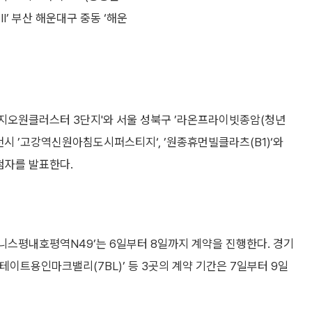
’ 부산 해운대구 중동 ‘해운
르지오원클러스터 3단지'와 서울 성북구 ’라온프라이빗종암(청년
천시 ’고강역신원아침도시퍼스티지‘, ’원종휴먼빌클라츠(B1)‘와
당첨자를 발표한다.
니스평내호평역N49’는 6일부터 8일까지 계약을 진행한다. 경기
테이트용인마크밸리(7BL)’ 등 3곳의 계약 기간은 7일부터 9일