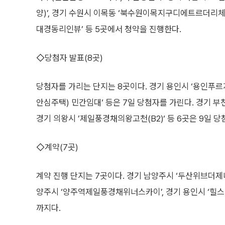
양)’, 경기 수원시 이목동 ‘북수원이목지구디에트르더리체Ⅱ
대경동리인뷰’ 등 5곳에서 청약을 진행한다.
◇당첨자 발표(8곳)
당첨자를 가리는 단지는 8곳이다. 경기 용인시 ‘용인푸
안심주택) 민간임대‘ 등은 7일 당첨자를 가린다. 경기 부
경기 의왕시 ’제일풍경채의왕고천(B2)‘ 등 6곳은 9일 
◇계약(7곳)
계약 진행 단지는 7곳이다. 경기 남양주시 ‘두산위브더제
양주시 ‘양주역제일풍경채위너스카이’, 경기 용인시 ‘힐스
까지다.