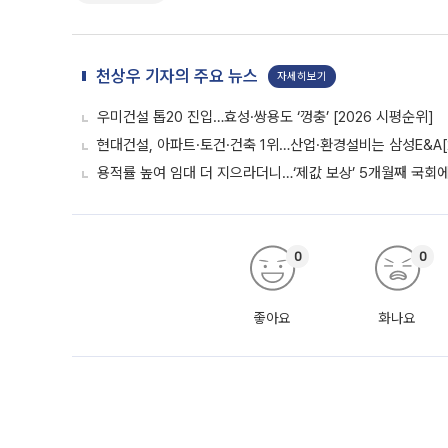
천상우 기자의 주요 뉴스
자세히보기
우미건설 톱20 진입…효성·쌍용도 ‘껑충’ [2026 시평순위]
현대건설, 아파트·토건·건축 1위…산업·환경설비는 삼성E&A[
용적률 높여 임대 더 지으라더니…‘제값 보상’ 5개월째 국회
0
0
좋아요
화나요