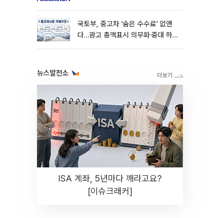
확대"
국토부, 중고차 ‘숨은 수수료’ 없앤
다…광고 총액표시 의무화·중대 하
자시 계약해제
뉴스발전소
ISA 계좌, 5년마다 깨라고요?
[이슈크래커]