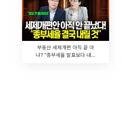
부동산 세제개편 아직 끝 아
냐? "종부세율 발표보다 내릴
것" 장기거주·양도세 전망 I 집
땅지성 I 김인만, 진미윤