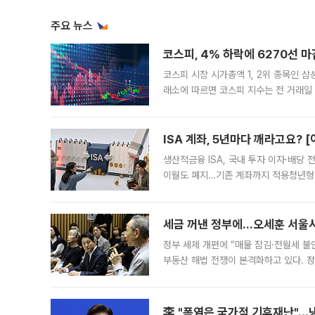
주요 뉴스
코스피, 4% 하락에 6270선 마
코스피 시장 시가총액 1, 2위 종목인 
래소에 따르면 코스피 지수는 전 거래일 대
1.81% 내린 6478.75에 출발한 코
다. 이날 오전
ISA 계좌, 5년마다 깨라고요? 
생산적금융 ISA, 국내 투자 이자·배당
이월도 폐지…기존 계좌까지 적용청년형 
는 5년마다 계좌를 해지하라는 건가요?”
편을
세금 꺼낸 정부에…오세훈 서울시장
정부 세제 개편에 “매물 잠김·전월세 불
부동산 해법 전쟁이 본격화하고 있다. 
드를 꺼내자 서울시는 전·월세 부담만 
李 "폭염은 국가적 기후재난"…냉