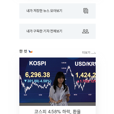
내가 저장한 뉴스 모아보기
내가 구독한 기자 전체보기
한 컷
코스피 4.58% 하락, 환율