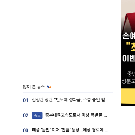
많이 본 뉴스
김정관 장관 “반도체 성과급, 주총 승인 받도록”…상법·자본시장법 개정 시사
01
중부내륙고속도로서 미상 폭발물 발견
02
속보
태풍 '돌핀' 이어 '찬홈' 등장…예상 경로에 한국 '한숨'
03