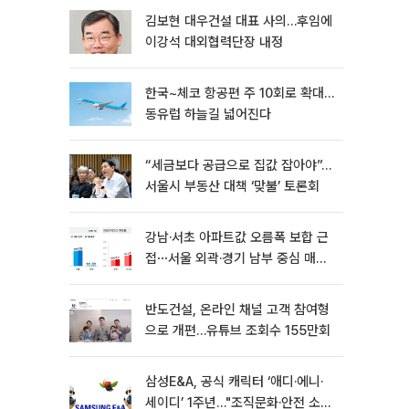
김보현 대우건설 대표 사의…후임에
이강석 대외협력단장 내정
한국~체코 항공편 주 10회로 확대…
동유럽 하늘길 넓어진다
“세금보다 공급으로 집값 잡아야”…
서울시 부동산 대책 ‘맞불’ 토론회
강남·서초 아파트값 오름폭 보합 근
접⋯서울 외곽·경기 남부 중심 매수
세
반도건설, 온라인 채널 고객 참여형
으로 개편…유튜브 조회수 155만회
삼성E&A, 공식 캐릭터 ‘애디·에니·
세이디’ 1주년…"조직문화·안전 소통