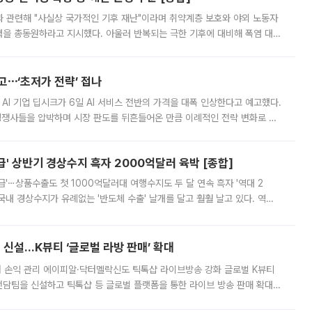
과 관련해 "사실상 국가적인 기후 재난"이라며 취약계층 보호와 야외 노동자
정력을 총동원하라고 지시했다. 아울러 반복되는 극한 기후에 대비해 폭염 대응
영하는 방안도 검토하라고 주문했다. 이 대통령은 이날 폭염·가뭄 대
예고⋯‘초저가 전략’ 접나
 AI 기업 딥시크가 6일 AI 서비스 전반의 가격을 대폭 인상한다고 예고했다.
 경쟁사들을 압박하며 시장 판도를 뒤흔들어온 만큼 이례적인 전략 변화로 평
 이날 공지를 통해 구체적인 인상 폭은 공개하지 않았지만 상당한 수
' 상반기 경상수지 흑자 2000억달러 육박 [종합]
급'⋯상품수출도 첫 1000억달러대 여행수지도 두 달 연속 흑자 '역대 2
국내 경상수지가 유례없는 '반도체 수출' 날개를 달고 훨훨 날고 있다. 역대
경상수지 뿐 아니라 상반기 경상수지 흑자도 2000억달러에 근접하며 사상 최
신설…K뷰티 ‘글로벌 라방 판매’ 확대
터 손익 관리 에이피알·닥터멜락신도 틱톡샵 라이브방송 강화 글로벌 K뷰티
담팀을 신설하고 틱톡샵 등 글로벌 플랫폼을 통한 라이브 방송 판매 확대에
급하는 데서 한발 더 나아가 방송 기획과 상품 구성, 출연자 섭외, 손익