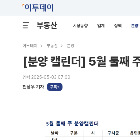
부동산
시장동향
업계
정책
분양
이투데이
부동산
분양
[분양 캘린더] 5월 둘째 
입력 2025-05-03 07:00
천상우 기자
구독