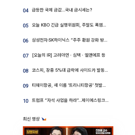
급등한 국제 금값…국내 금시세는?
04
오늘 KBO 긴급 실행위원회, 주말도 폭염취소 될까
05
삼성전자·SK하이닉스 “주주 환원 강화 방안 마련”
06
[오늘의 IR] 고려아연ㆍ심텍ㆍ엘앤에프 등
07
코스피, 장중 5%대 급락에 사이드카 발동…삼성·SK 동반 폭락
08
티웨이항공, 새 이름 '트리니티항공' 첫발…SSC 전략 본격화
09
트럼프 “자석 사업을 하라”…제이에스링크, 비중국 영구자석 공급망 구축 속도
10
최신 영상