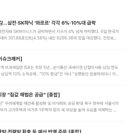
감…삼전·SK하닉 '와르르' 각각 6%·10%대 급락
삼성전자와 SK하이닉스가 급락하면서 지수가 4% 넘게 하락했다. 6일 한국거
비 301.88포인트(4.58%) 내린 6296.38에 장을 마감했다. 전장보다
스피는 장중 한때 6550.94까지 오르기도 했으나 6238.32까지 밀리기도 했
[이슈크래커]
 전액 비과세일반 ISA는 최장 5년…손익통산·과세이연 단절미사용 납입 한도
납입액 10% 소득공제…“10% 환급”은 아냐 “오랫동안 운용하라더니 이제
 ‘만능 절세 통장’으로 불리는 개인종합자산관리계좌(ISA)가 두 갈래로 개
 “집값 해법은 공급” [종합]
안” 우려재개발·재건축 활성화 및 비아파트 공급 확대 촉구 정부와 서울시의
정부가 고가주택과 비거주 1주택자 등의 세 부담을 높여 수요를 억제하는 카
키울 것이라며 세금이 아닌 공급이 근본적인 처방이라고 전면 반박했다.
방·전력망 확충 등 예산 반영 주문 [종합]