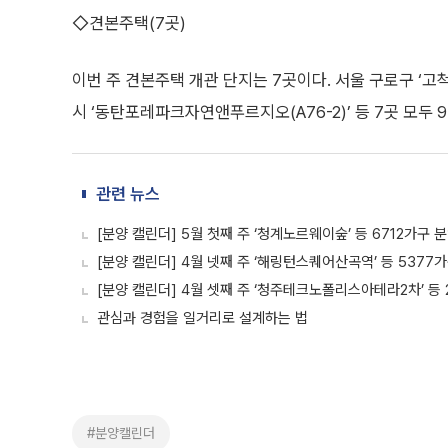
◇견본주택(7곳)
이번 주 견본주택 개관 단지는 7곳이다. 서울 구로구 ‘고
시 ‘동탄포레파크자연앤푸르지오(A76-2)’ 등 7곳 모두 
관련 뉴스
[분양 캘린더] 5월 첫째 주 ‘청계노르웨이숲’ 등 6712가구 
[분양 캘린더] 4월 넷째 주 ‘해링턴스퀘어산곡역’ 등 5377
[분양 캘린더] 4월 셋째 주 ‘청주테크노폴리스아테라2차’ 등 
관심과 경험을 일거리로 설계하는 법
#분양캘린더