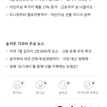
어린이날 먹거리 매출 27% 증가…근로자의 날 나들이도 많아
티니핑부터 헬로카봇까지…어린이날 선물 어디서 살까
송석주 기자의 주요 뉴스
미국 7월 일자리 2만3000개 감소…고용 둔화 우려 확산
음악부터 여성·건축·독립영화까지…극장 대신 영화제로 즐기는 스크린 여행
영화 ‘오디세이’를 통해 나를 이해하는 방법은?
0
0
0
0
좋아요
화나요
슬퍼요
추가취재 원해요