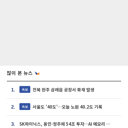
많이 본 뉴스
전북 완주 삼례읍 공장서 화재 발생
속보
1.
서울도 '40도'…오늘 노원 40.2도 기록
속보
2.
SK하이닉스, 용인·청주에 54조 투자…AI 메모리 생산기지 키운다
3.