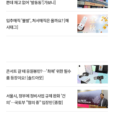
쁜데 재고 없어 ‘발동동’[가보니]
입추매직 '불발', 처서매직은 올까요? [해
시태그]
콘서트 갈 때 응원봉만?⋯'최애' 위한 필수
품 등장이오! [솔드아웃]
서울시, 정부에 정비사업 규제 완화 '건
의'⋯국토부 "협의 중" 입장만 [종합]