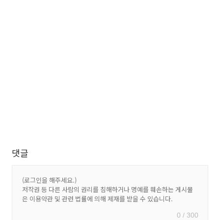
댓글
0 / 300