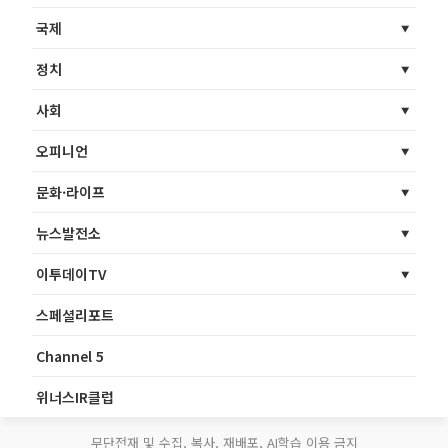
국제
정치
사회
오피니언
문화·라이프
뉴스발전소
이투데이TV
스페셜리포트
Channel 5
위너스IR클럽
무단전재 및 수집, 복사, 재배포, AI학습 이용 금지