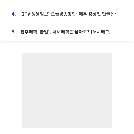
'2TV 생생정보' 오늘방송맛집- 배우 강성진 단골! 쌀국수ㆍ푸팟퐁 커리 맛집 '블○○○'
4.
입추매직 '불발', 처서매직은 올까요? [해시태그]
5.