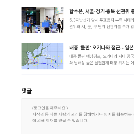
후
합수본, 서울·경기·충북 선관위 등
6.3지방선거 당시 투표용지 부족 사태
관위와 시, 군, 구 단위 선관위를 추가
부(김태훈 서울중앙지검 3차장검사)는 
태풍 '돌핀' 오키나와 접근…일
태풍 돌핀 예상경로, 오키나와 지나 중
와 남해상 높은 물결현재 태풍 위치는 어
강한 세력을 유지한 채 일본 오키나와와
댓글