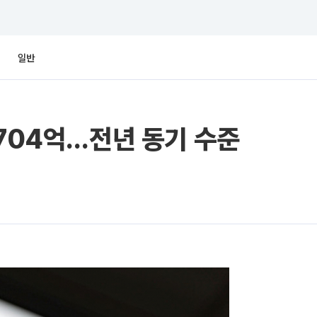
일반
 704억…전년 동기 수준