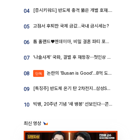
[증시키워드] 반도체 충격 뚫은 개별 호재...포스코퓨처엠·에코프로·한화솔루션 '눈길'
04
고점서 후퇴한 국제 금값…국내 금시세는?
05
톰 홀랜드♥젠데이아, 비밀 결혼 파티 포착⋯호텔 대관비만 9억
06
‘나솔사계’ 국화, 결별 후 재등장⋯첫인상 투표 휩쓸고 ‘인기녀’ 등극
07
논란의 'Busan is Good'…8억 도시브랜드, 용산 대통령실 CI 업체가 수행
08
단독
[특징주] 반도체 온기 탄 2차전지...삼성SDI, 장 초반 7% 넘게 껑충
09
빅뱅, 20주년 기념 '새 뱅봉' 선보인다⋯콘서트 앞두고 팝업 개최
10
최신 영상