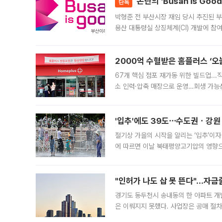
논란의 'Busan is Go
단독
박형준 전 부산시장 재임 당시 추진된 부산
용산 대통령실 상징체계(CI) 개발에 참
도시브랜드 사업이 공개 이후 시민 공감
2000억 수혈받은 홈플러스 ‘오늘
67개 핵심 점포 재가동 위한 빌드업..
소 인력·압축 매장으로 운영…회생 가능성
영업을 시작한다. 핵심 점포 67개에는 
'입추'에도 39도⋯수도권ㆍ강원
절기상 가을의 시작을 알리는 ‘입추’이자
에 따르면 이날 북태평양고기압의 영향으
도, 낮 최고기온은 31~39도로, 전국
"인허가 나도 삽 못 뜬다"…자금
경기도 동두천시 송내동의 한 아파트 개
은 이뤄지지 못했다. 사업장은 공매 절차
3차 공매까지 진행됐으나 모두 유찰됐다.