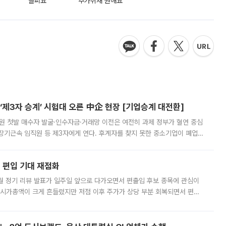
슬퍼요
추가취재 원해요
제3자 승계’ 시험대 오른 中企 현장 [기업승계 대전환]
지원 첫발 매수자 발굴·인수자금·거래망 이전은 여전히 과제 정부가 혈연 중심
장기근속 임직원 등 제3자에게 연다. 후계자를 찾지 못한 중소기업이 폐업
해 기술과 일자리를 남기도록 하겠다는 취지다. 다만 세금 감면만으로 거래를
에 편입 기대 재점화
월 정기 리뷰 발표가 일주일 앞으로 다가오면서 편출입 후보 종목에 관심이
 시가총액이 크게 흔들렸지만 저점 이후 주가가 상당 부분 회복되면서 편입
다시 부각되고 있다. 7일 금융투자업계에 따르면 MSCI는 한국시간으로 오는