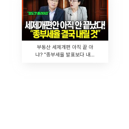
부동산 세제개편 아직 끝 아
냐? "종부세율 발표보다 내릴
것" 장기거주·양도세 전망 I 집
땅지성 I 김인만, 진미윤