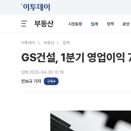
부동산
시장동향
업계
정책
분양
이투데이
부동산
업계
GS건설, 1분기 영업이익
입력 2025-04-30 10:18
전보규 기자
구독