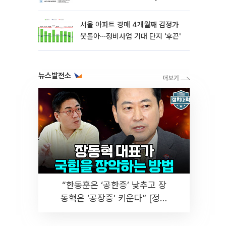
해법 전쟁]
서울 아파트 경매 4개월째 감정가
웃돌아⋯정비사업 기대 단지 '후끈'
뉴스발전소
“한동훈은 ‘공한증’ 낮추고 장
동혁은 ‘공장증’ 키운다” [정치
대학]