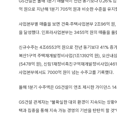
GS건설은 올해 1분기 매출액이 전년 동기보다 0.26% 감
억 원으로 지난해 1분기 705억 원과 비슷한 수준을 유지
사업본부별 매출을 보면 건축·주택사업본부 2조96억 원,
을 달성했다. 인프라사업본부는 3455억 원의 매출을 올
신규수주는 4조6553억 원으로 전년 동기보다 41% 증
복산1구역 주택재개발정비사업(1조1392억 원), 오산
(5478억 원), 신림1재정비촉진구역재개발정비사업(461
사업본부에서도 7000억 원이 넘는 수주고를 기록했다.
올해 1분기 수주액은 GS건설이 연초 제시한 가이던스 14조
GS건설 관계자는 "불확실한 대외 환경이 지속되는 상황
택과 집중을 통해 지속 가능 경영의 기반을 탄탄히 할 것"