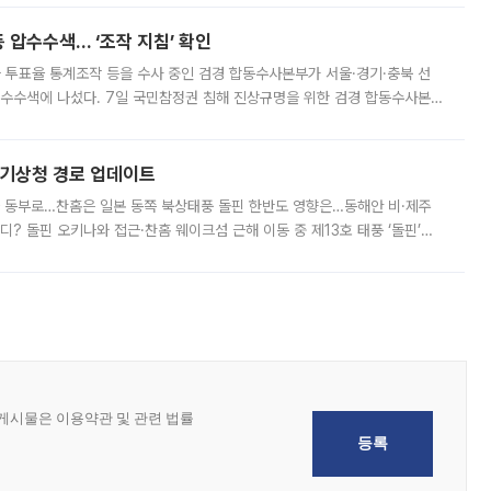
 압수수색… ‘조작 지침’ 확인
와 투표율 통계조작 등을 수사 중인 검경 합동수사본부가 서울·경기·충북 선
 압수수색에 나섰다. 7일 국민참정권 침해 진상규명을 위한 검경 합동수사본
추가 증거 확보를 위해 중앙선관위, 서울시·경기도·충청북도 선관위, 김포시
본기상청 경로 업데이트
국 동부로…찬홈은 일본 동쪽 북상태풍 돌핀 한반도 영향은…동해안 비·제주
디? 돌핀 오키나와 접근·찬홈 웨이크섬 근해 이동 중 제13호 태풍 ‘돌핀’이
 아마미 지방에 접근하고 있다. 돌핀은 오키나와 부근을 지난 뒤 동중국해