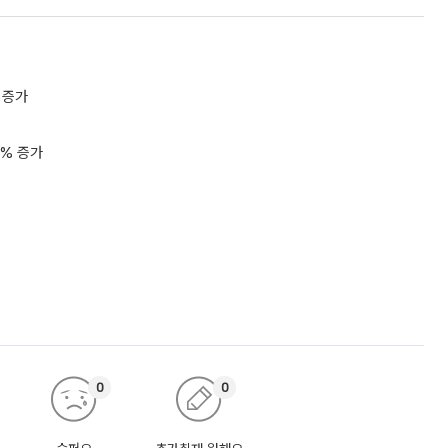
 증가
3% 증가
0
0