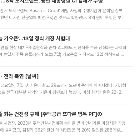
od'…8억 도시브랜드, 용산 대통령실 CI 업체가 수행
시 도시브랜드 ‘Busan is Good’ 개발 사업의 수행기관이 윤석열 정부
여했던 디자인 전문업체 피앤(P&)인 것으로 확인됐다. 8억 원이 투입된 부산
 부족과 디자인 정체성 논란에 휩싸였던 만큼, 사업 선정 과정과 결과물에
 가오픈’...13일 정식 개장 시험대
.직원들 현장 배치PB·일반상품 순차 입고에도 신선식품 수급 정상화는 과제최
 높일지 주목 홈플러스가 오늘(7일) 가오픈을 시작으로 13일 정식으로 재
직원들이 현장 배치되고, PB 상품과 함께 일반 상품 납품도 순차적으로 진행
ㆍ전라 폭염 [날씨]
 금요일인 7일 낮 기온이 최고 39도까지 오르며 폭염이 이어지겠다. 기상청
로 전국 대부분 지역의 기온이 평년보다 높겠다. 아침 최저기온은 22~27
 대부분 지역에 폭염특보가 발효된 가운데 최고체감온도는 35도 안팎까지 올라
줄 죄는 건전성 규제 [주택공급 또다른 병목 PF]①
발 사업장. 2023년 주택건설사업계획 승인을 받아 인허가를 마쳤지만 착공
에 들어갔고, 감정가 362억원인 이 사업장은 약 20% 할인된 288억원에
 현재는 4차 공매를 위한 조건 협의가 진행 중이다. 수도권의 주요 주거 배