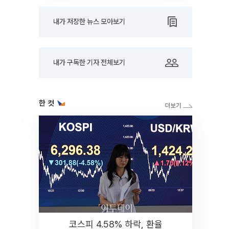
내가 저장한 뉴스 모아보기
내가 구독한 기자 전체보기
한 컷
코스피 4.58% 하락, 환율