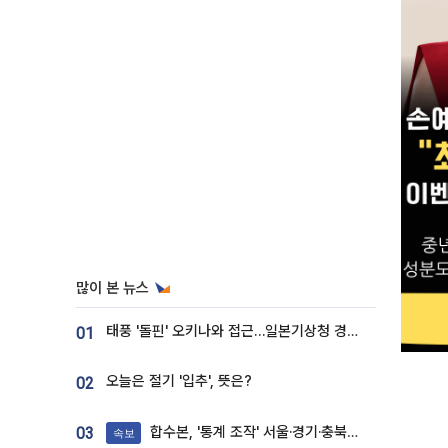
많이 본 뉴스
태풍 '돌핀' 오키나와 접근…일본기상청 경로 업데이트
01
오늘은 절기 '입추', 뜻은?
02
합수본, '통계 조작' 서울·경기·충북 선관위 등 추가 압수수색
03
속보