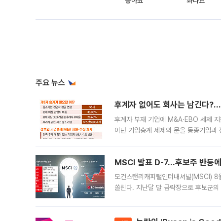
좋아요
화나요
주요 뉴스
후계자 없어도 회사는 남긴다?…‘
후계자 부재 기업에 M&A·EBO 세제 
이던 기업승계 세제의 문을 동종기업과 
대신 M&A나 임직원 인수(EBO)를 통
늘
MSCI 발표 D-7…후보주 반등
모건스탠리캐피털인터내셔널(MSCI) 8
쏠린다. 지난달 말 급락장으로 후보군의
가능성과 지수 추종 자금 유입 기대가 