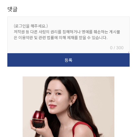
댓글
0 / 300