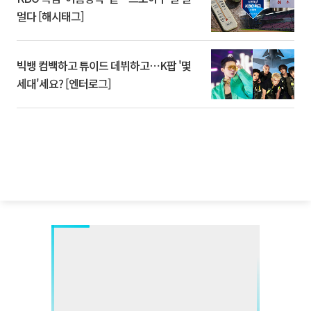
멀다 [해시태그]
빅뱅 컴백하고 튜이드 데뷔하고⋯K팝 '몇
세대'세요? [엔터로그]