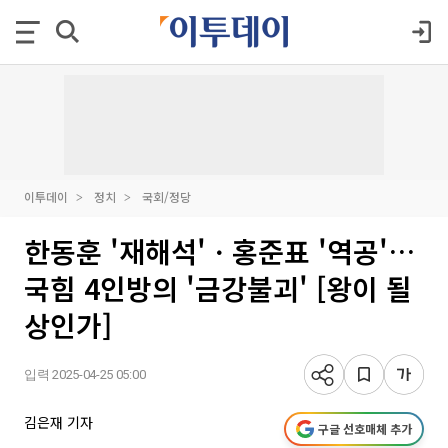
이투데이
정치
국회/정당
한동훈 '재해석'ㆍ홍준표 '역공'…
국힘 4인방의 '금강불괴' [왕이 될
상인가]
입력 2025-04-25 05:00
김은재 기자
구글 선호매체 추가