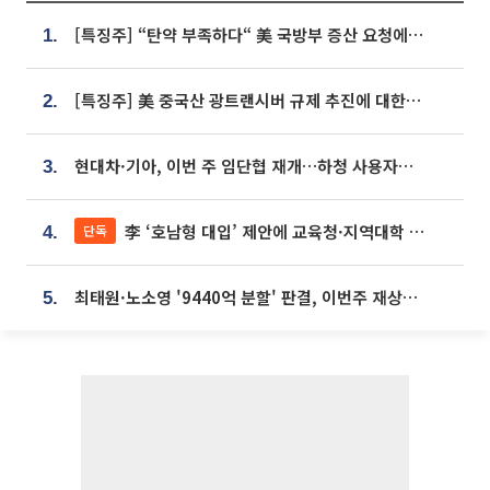
[특징주] “탄약 부족하다“ 美 국방부 증산 요청에⋯국내 방산주 급등세
1.
[특징주] 美 중국산 광트랜시버 규제 추진에 대한광통신 등 광통신株 강세
2.
현대차·기아, 이번 주 임단협 재개…하청 사용자성 재심도 ‘변수’
3.
李 ‘호남형 대입’ 제안에 교육청·지역대학 서·논술형 입시 연계 '착수'
단독
4.
최태원·노소영 '9440억 분할' 판결, 이번주 재상고 여부 주목
5.