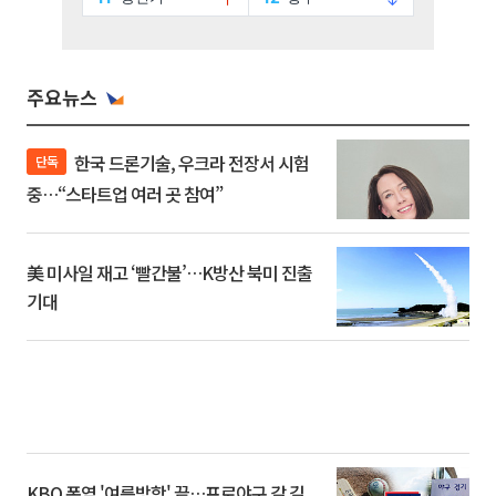
주요뉴스
한국 드론기술, 우크라 전장서 시험
단독
중…“스타트업 여러 곳 참여”
美 미사일 재고 ‘빨간불’…K방산 북미 진출
기대
KBO 폭염 '여름방학' 끝…프로야구 갈 길