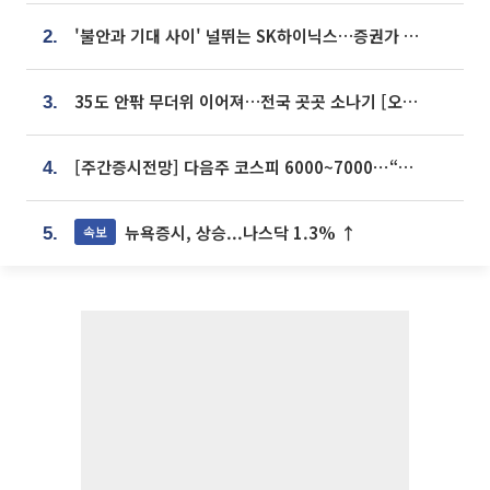
'불안과 기대 사이' 널뛰는 SK하이닉스…증권가 "HBM4·LTA 기반 펀터멘털 견고"
2.
35도 안팎 무더위 이어져…전국 곳곳 소나기 [오늘 날씨]
3.
[주간증시전망] 다음주 코스피 6000~7000⋯“外人 수급은 정책이 변수”
4.
뉴욕증시, 상승...나스닥 1.3% ↑
속보
5.