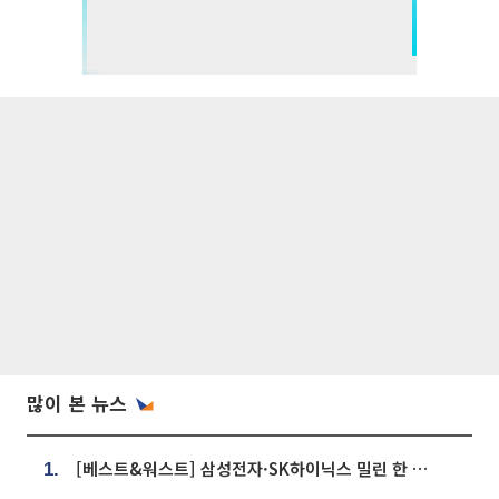
많이 본 뉴스
[베스트&워스트] 삼성전자·SK하이닉스 밀린 한 주…상상인증권은 85% 급등
1.