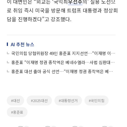
이 대변인은 “외교는 ‘국익최
우선주
의’ 실용 노선으
로 취임 즉시 미국을 방문해 트럼프 대통령과 정상회
담을 진행하겠다”고 강조했다.
AI 추천 뉴스
국민의힘 당협위원장 49인 홍준표 지지선언…“이재명 이길 후보”
홍준표 “이재명 정권 종착역은 베네수엘라…사법 심판대 세워야”
홍준표 대선 출마 공식 선언…“이재명 정권 종착역은 베네수엘라"
#대선
#2025대선
#대통령선거
#국민의힘
#홍준표