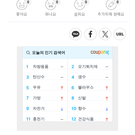
0
0
0
0
좋아요
화나요
슬퍼요
추가취재 원해요