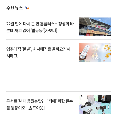
주요뉴스
22일 만에 다시 문 연 홈플러스…정상화 바
쁜데 재고 없어 ‘발동동’[가보니]
입추매직 '불발', 처서매직은 올까요? [해
시태그]
콘서트 갈 때 응원봉만?⋯'최애' 위한 필수
품 등장이오! [솔드아웃]