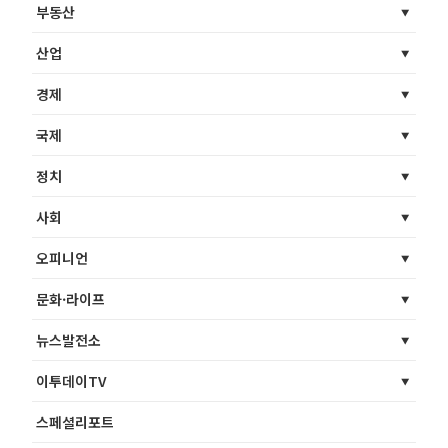
부동산
산업
경제
국제
정치
사회
오피니언
문화·라이프
뉴스발전소
이투데이TV
스페셜리포트