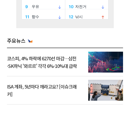
주요뉴스
코스피, 4% 하락에 6270선 마감…삼전
·SK하닉 '와르르' 각각 6%·10%대 급락
ISA 계좌, 5년마다 깨라고요? [이슈크래
커]