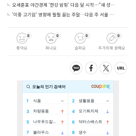
오세훈표 야간경제 '한강 밤핑' 다음 달 시작⋯"새 성장동력 만들 것"
'이중 고기압' 영향에 펄펄 끓는 주말…다음 주 서울 포함 서쪽이 더 덥다
0
0
0
0
좋아요
화나요
슬퍼요
추가취재 원해요