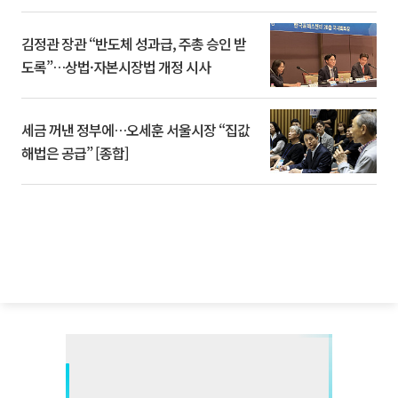
김정관 장관 “반도체 성과급, 주총 승인 받
도록”…상법·자본시장법 개정 시사
세금 꺼낸 정부에…오세훈 서울시장 “집값
해법은 공급” [종합]