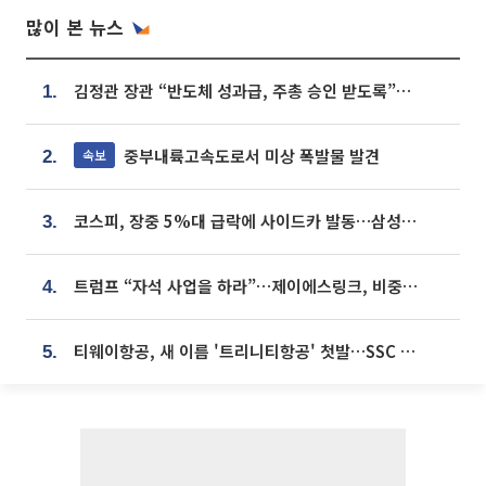
많이 본 뉴스
김정관 장관 “반도체 성과급, 주총 승인 받도록”…상법·자본시장법 개정 시사
1.
중부내륙고속도로서 미상 폭발물 발견
속보
2.
코스피, 장중 5%대 급락에 사이드카 발동…삼성·SK 동반 폭락
3.
트럼프 “자석 사업을 하라”…제이에스링크, 비중국 영구자석 공급망 구축 속도
4.
티웨이항공, 새 이름 '트리니티항공' 첫발…SSC 전략 본격화
5.