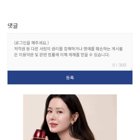
댓글
0 / 300