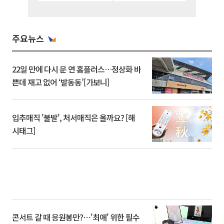
주요뉴스
22일 만에 다시 문 연 홈플러스…정상화 바
쁜데 재고 없어 ‘발동동’[가보니]
입추매직 '불발', 처서매직은 올까요? [해
시태그]
콘서트 갈 때 응원봉만?⋯'최애' 위한 필수