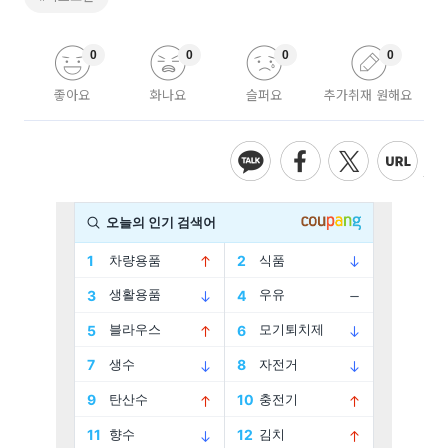
0
0
0
0
좋아요
화나요
슬퍼요
추가취재 원해요