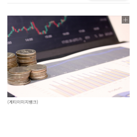
(게티이미지뱅크)