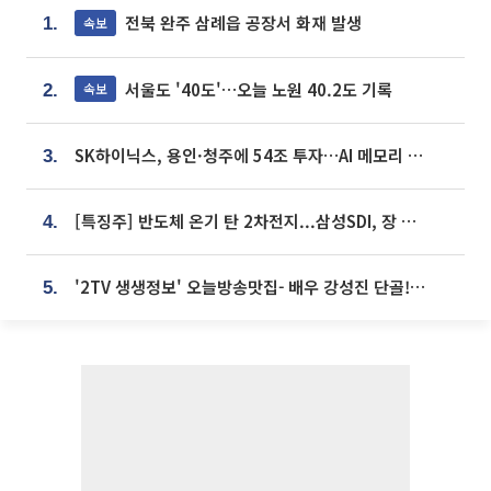
전북 완주 삼례읍 공장서 화재 발생
속보
1.
서울도 '40도'…오늘 노원 40.2도 기록
속보
2.
SK하이닉스, 용인·청주에 54조 투자…AI 메모리 생산기지 키운다
3.
[특징주] 반도체 온기 탄 2차전지...삼성SDI, 장 초반 7% 넘게 껑충
4.
'2TV 생생정보' 오늘방송맛집- 배우 강성진 단골! 쌀국수ㆍ푸팟퐁 커리 맛집 '블○○○'
5.