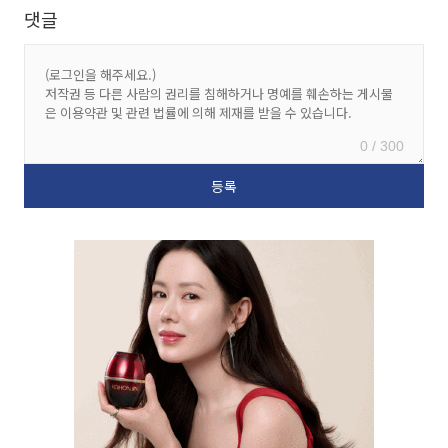
댓글
0 / 300