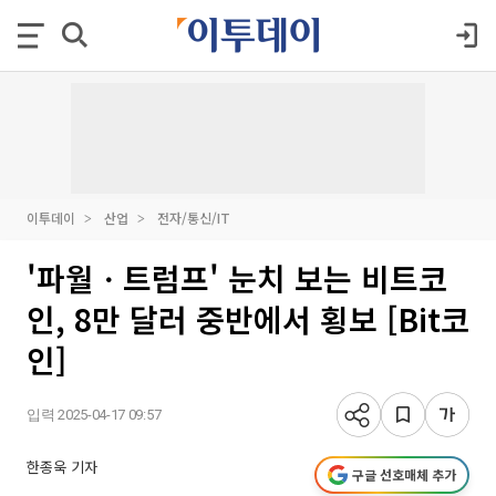
이투데이
산업
전자/통신/IT
'파월ㆍ트럼프' 눈치 보는 비트코
인, 8만 달러 중반에서 횡보 [Bit코
인]
입력 2025-04-17 09:57
한종욱 기자
구글 선호매체 추가