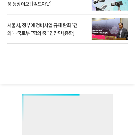
품 등장이오! [솔드아웃]
서울시, 정부에 정비사업 규제 완화 '건
의'⋯국토부 "협의 중" 입장만 [종합]