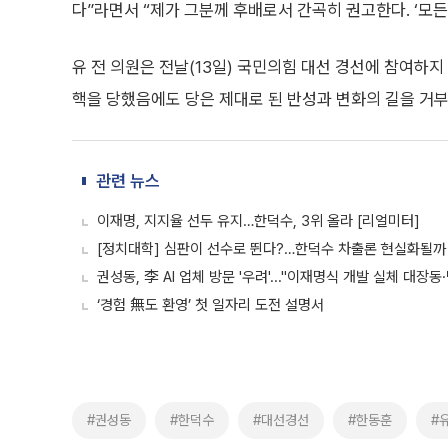
다”라면서 “제가 그분께 후배로서 간곡히 권고한다. ‘모든
유 전 의원은 전날(13일) 국민의힘 대선 경선에 참여하지
핵을 당했음에도 당은 제대로 된 반성과 변화의 길을 거부
관련 뉴스
이재명, 지지율 선두 유지…한덕수, 3위 올라 [리얼미터]
[정치대학] 심판이 선수로 뛴다?…한덕수 차출론 현실화될까
권성동, 李 AI 업체 방문 '우려'..."이재명식 개발 실체 대장
‘경험 無도 환영’ 첫 일자리 도전 설명서
#권성동
#한덕수
#대선경선
#한동훈
#