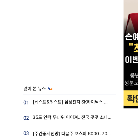
많이 본 뉴스
[베스트&워스트] 삼성전자·SK하이닉스 밀린 한 주…상상인증권은 85% 급등
01
35도 안팎 무더위 이어져…전국 곳곳 소나기 [오늘 날씨]
02
03
[주간증시전망] 다음주 코스피 6000~7000⋯“外人 수급은 정책이 변수”