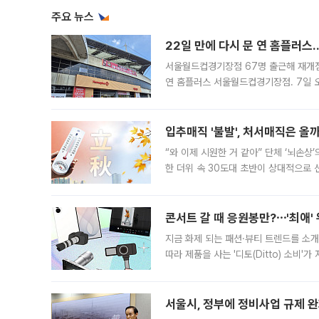
주요 뉴스
22일 만에 다시 문 연 홈플러스
서울월드컵경기장점 67명 출근해 재개점 
연 홈플러스 서울월드컵경기장점. 7일 
우유, 과일 같은 신선식품이 차근차근 자
입추매직 '불발', 처서매직은 올
“와 이제 시원한 거 같아” 단체 ‘뇌손상
한 더위 속 30도대 초반이 상대적으로
지역에 있었습니다. 7월 말에는 서풍과
콘서트 갈 때 응원봉만?⋯'최애'
지금 화제 되는 패션·뷰티 트렌드를 소개
따라 제품을 사는 '디토(Ditto) 소비
어디일까요? 아이돌 콘서트 시작을 기다
서울시, 정부에 정비사업 규제 완화