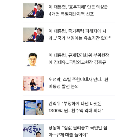
이 대통령, '호우피해' 안동·의성군
4개면 특별재난지역 선포
이 대통령, 국가폭력 피해자에 사
과…"국가 책임에는 유효기간 없다"
이 대통령, 규제합리화위 부위원장
에 김태유…국립외교원장 김흥규
위성락, 스틸 주한미대사 만나…한
미동맹 발전 논의
권익위 "부정하게 타낸 나랏돈
1300억 원…환수액 역대 최대"
장동혁 “집값 올려놓고 국민만 잡
아⋯규제·대출 풀어야”