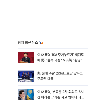
정치 최신 뉴스
이 대통령 ‘ISA·주가누르기’ 재검토
에 野 “졸속 국정” VS 與 “환영”
與 전대 주말 2연전…호남 앞두고
주도권 다툼
이 대통령, 부동산 2차 회의도 6시
간 마라톤…"기존 사고 벗어나 과감
히 실천"