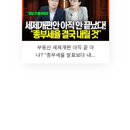
부동산 세제개편 아직 끝 아
냐? "종부세율 발표보다 내릴
것" 장기거주·양도세 전망 I 집
땅지성 I 김인만, 진미윤