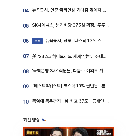
뉴욕증시, 연준 금리인상 기대감 꺾이자 상승...S&P500 사상 최고치 [종합]
04
SK하이닉스, 분기배당 375원 확정…주주환원책 9월로 앞당겨 발표
05
뉴욕증시, 상승...나스닥 1.3% ↑
06
속보
07
美 ‘232조 하이브리드 제재’ 임박…K-태양광, 불확실성 털고 날개 다나
'국책은행 3사' 직원들, 다음주 여의도 거리 나서는 까닭은
08
[베스트&워스트] 코스닥 10% 급반등…본느, 최대주주 변경 기대에 270% 폭등
09
폭염에 폭우까지⋯낮 최고 37도ㆍ동해안 강한 비 [날씨]
10
최신 영상