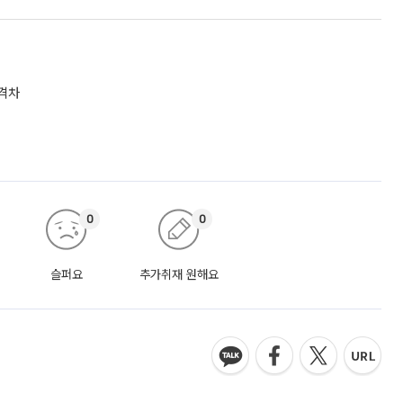
 격차
0
0
슬퍼요
추가취재 원해요