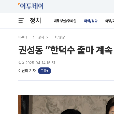
정치
대통령실/총리실
국회/정당
국방/
이투데이
정치
국회/정당
권성동 “한덕수 출마 계속
입력 2025-04-14 15:51
이난희 기자
구독