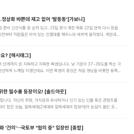
…정상화 바쁜데 재고 없어 ‘발동동’[가보니]
준비 신선식품 등 순차 입고…13일 정식 개장 목표 22일 만에 다시 문을
오전부터 직원들은 비어 있는 진열대를 채우느라 바쁘게 움직였다. 계란과
리를 잡기 시작했지만, 매장 곳곳엔 여전히 텅 빈 매대가 먼저 눈에 들어왔
까요? [해시태그]
’의 단계까지 온 지독하고 지독한 폭염입니다. 낮 기온이 37~39도를 찍는 극
 선선하게 느껴질 지경인데요. 이번 폭염의 중심은 처음 영남을 비롯한 동쪽
 북서풍이 산맥을 넘어 영남 쪽으로 내려오면서 뜨겁고 건조해졌는데요.
 위한 필수품 등장이오! [솔드아웃]
합니다. 자신의 취향, 가치관과 유사하거나 인기 있는 인물 혹은 콘텐츠를
'가 자리 잡은 오늘, 잘파세대(Z세대와 알파세대의 합성어)의 눈길이 쏠린 곳은
리는 공연장. 응원봉만큼이나 눈에 띄는 게 있습니다. 공연이 시작되기
 '건의'⋯국토부 "협의 중" 입장만 [종합]