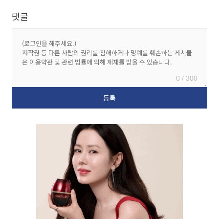
댓글
0 / 300