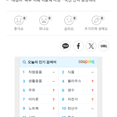
0
0
0
0
좋아요
화나요
슬퍼요
추가취재 원해요