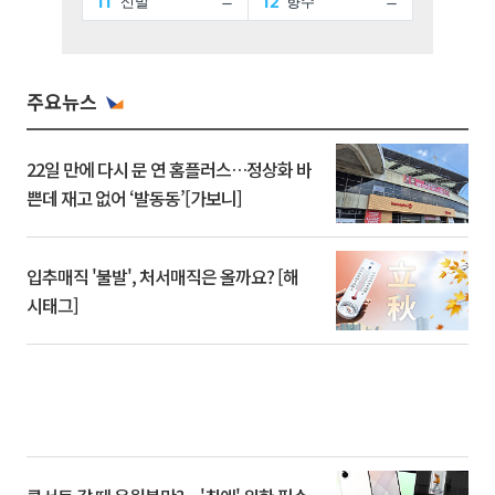
주요뉴스
22일 만에 다시 문 연 홈플러스…정상화 바
쁜데 재고 없어 ‘발동동’[가보니]
입추매직 '불발', 처서매직은 올까요? [해
시태그]