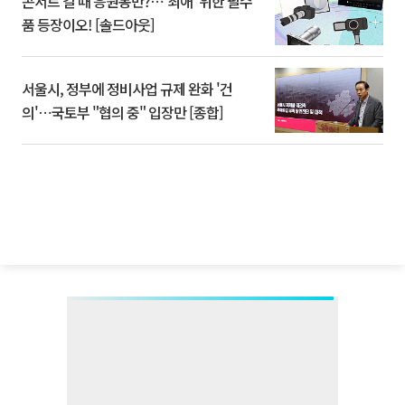
콘서트 갈 때 응원봉만?⋯'최애' 위한 필수
품 등장이오! [솔드아웃]
서울시, 정부에 정비사업 규제 완화 '건
의'⋯국토부 "협의 중" 입장만 [종합]