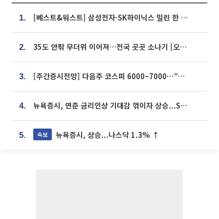
[베스트&워스트] 삼성전자·SK하이닉스 밀린 한 주…상상인증권은 85% 급등
1.
35도 안팎 무더위 이어져…전국 곳곳 소나기 [오늘 날씨]
2.
[주간증시전망] 다음주 코스피 6000~7000⋯“外人 수급은 정책이 변수”
3.
뉴욕증시, 연준 금리인상 기대감 꺾이자 상승...S&P500 사상 최고치 [종합]
4.
뉴욕증시, 상승...나스닥 1.3% ↑
속보
5.