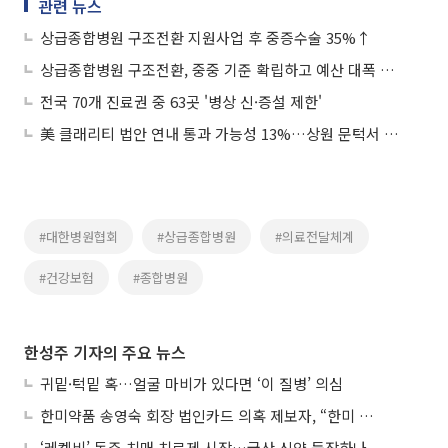
관련 뉴스
상급종합병원 구조전환 지원사업 후 중증수술 35%↑
상급종합병원 구조전환, 중중 기준 확립하고 예산 대폭 늘려야
전국 70개 진료권 중 63곳 '병상 신·증설 제한'
美 클래리티 법안 연내 통과 가능성 13%…상원 문턱서 제동
#대한병원협회
#상급종합병원
#의료전달체계
#건강보험
#종합병원
한성주 기자의 주요 뉴스
귀밑·턱밑 혹…얼굴 마비가 있다면 ‘이 질병’ 의심
한미약품 송영숙 회장 법인카드 의혹 제보자, “한미 잘 되기 바라는 마음”
‘레켐비’ 독주 치매 치료제 시장…국산 신약 등장하나