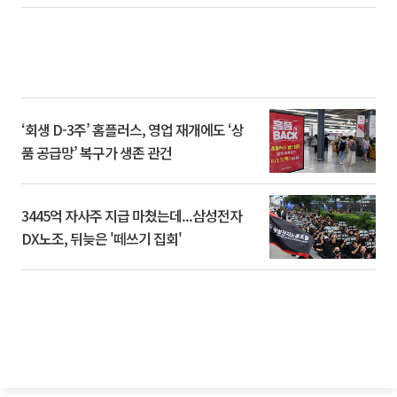
‘회생 D-3주’ 홈플러스, 영업 재개에도 ‘상
품 공급망’ 복구가 생존 관건
3445억 자사주 지급 마쳤는데...삼성전자
DX노조, 뒤늦은 '떼쓰기 집회'