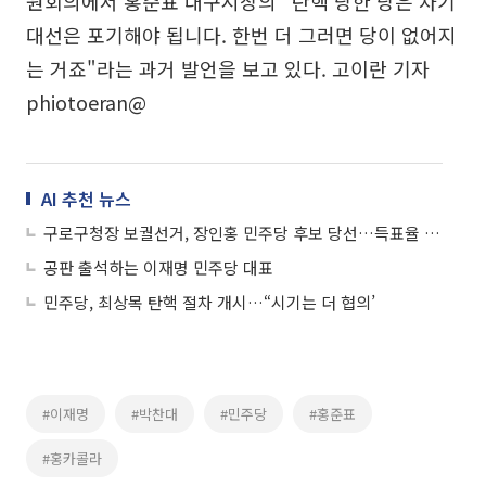
원회의에서 홍준표 대구시장의 "탄핵 당한 당은 차기
대선은 포기해야 됩니다. 한번 더 그러면 당이 없어지
는 거죠"라는 과거 발언을 보고 있다. 고이란 기자
phiotoeran@
AI 추천 뉴스
구로구청장 보궐선거, 장인홍 민주당 후보 당선…득표율 56.03%
공판 출석하는 이재명 민주당 대표
민주당, 최상목 탄핵 절차 개시…“시기는 더 협의’
#이재명
#박찬대
#민주당
#홍준표
#홍카콜라