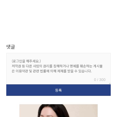
댓글
0 / 300