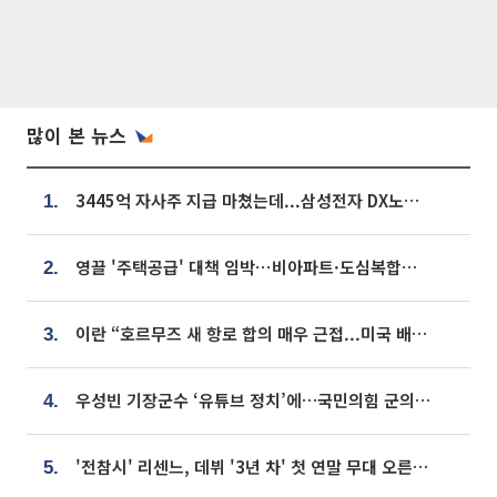
많이 본 뉴스
3445억 자사주 지급 마쳤는데...삼성전자 DX노조, 뒤늦은 '떼쓰기 집회'
1.
영끌 '주택공급' 대책 임박⋯비아파트·도심복합까지 총동원
2.
이란 “호르무즈 새 항로 합의 매우 근접...미국 배상 먼저”
3.
우성빈 기장군수 ‘유튜브 정치’에…국민의힘 군의원들 집단 반발
4.
'전참시' 리센느, 데뷔 '3년 차' 첫 연말 무대 오른다⋯"그동안 섭외 안 와"
5.