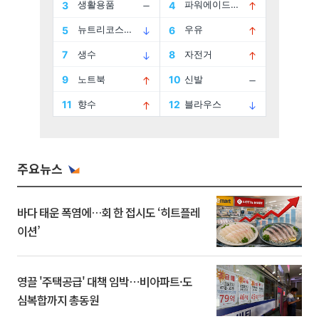
주요뉴스
바다 태운 폭염에…회 한 접시도 ‘히트플레
이션’
영끌 '주택공급' 대책 임박⋯비아파트·도
심복합까지 총동원