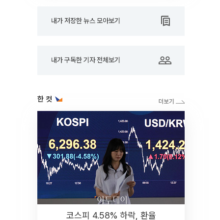
내가 저장한 뉴스 모아보기
내가 구독한 기자 전체보기
한 컷
코스피 4.58% 하락, 환율