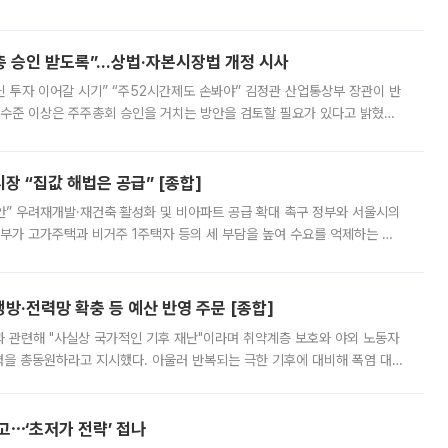
 ‘만능 절세 통장’으로 불리는 개인종합자산관리계좌(ISA)가 두 갈래로 개
주총 승인 받도록”…상법·자본시장법 개정 시사
닌 투자 이어갈 시기” “주52시간제도 손봐야” 김정관 산업통상부 장관이 반
 수준 이상은 주주총회 승인을 거치는 방안을 검토할 필요가 있다고 밝혔다.
배구조와 주주권 강화 논의가 이어지는 가운데, 핵심 연구인력에 대한
 “집값 해법은 공급” [종합]
안” 우려재개발·재건축 활성화 및 비아파트 공급 확대 촉구 정부와 서울시의
정부가 고가주택과 비거주 1주택자 등의 세 부담을 높여 수요를 억제하는 카
키울 것이라며 세금이 아닌 공급이 근본적인 처방이라고 전면 반박했다.
방·전력망 확충 등 예산 반영 주문 [종합]
과 관련해 "사실상 국가적인 기후 재난"이라며 취약계층 보호와 야외 노동자
정력을 총동원하라고 지시했다. 아울러 반복되는 극한 기후에 대비해 폭염 대응
영하는 방안도 검토하라고 주문했다. 이 대통령은 이날 폭염·가뭄 대
예고⋯‘초저가 전략’ 접나