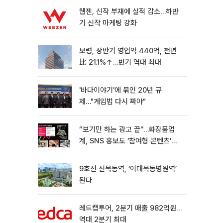
웹젠, 신작 부재에 실적 감소…하반
기 신작 마케팅 강화
보령, 상반기 영업익 440억, 전년
比 21.1%↑…반기 역대 최대
'바다이야기'에 묶인 20년 규
제…"게임법 다시 짜야"
“보기만 하는 광고 끝“…화장품업
계, SNS 홍보도 ‘참여형 콘텐츠’로
변모[K뷰티 라방戰]
9호선 신목동역, ‘이대목동병원역’
된다
레드캡투어, 2분기 매출 982억원…
역대 2분기 최대