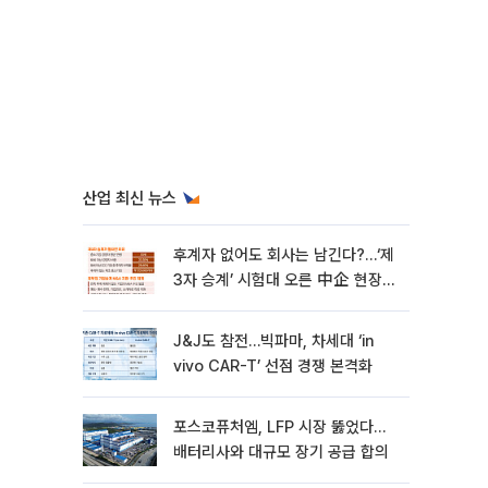
산업 최신 뉴스
후계자 없어도 회사는 남긴다?…‘제
3자 승계’ 시험대 오른 中企 현장
[기업승계 대전환]
J&J도 참전…빅파마, 차세대 ‘in
vivo CAR-T’ 선점 경쟁 본격화
포스코퓨처엠, LFP 시장 뚫었다…
배터리사와 대규모 장기 공급 합의