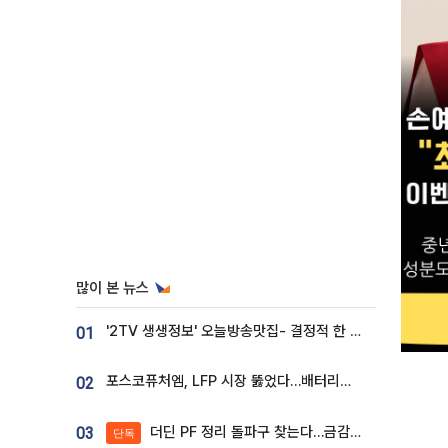
많이 본 뉴스
'2TV 생생정보' 오늘방송맛집- 결정적 한 수, 3종 메밀면! 메밀 소바 맛집 '의○○○○'
01
포스코퓨처엠, LFP 시장 뚫었다…배터리사와 대규모 장기 공급 합의
02
더딘 PF 정리 돌파구 찾는다…금감원, 1년 반 만에 매각설명회 재개
03
단독