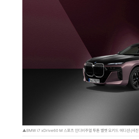
▲BMW i7 xDrive60 M 스포츠 인디비주얼 투톤 벨벳 오키드 에디션 (사