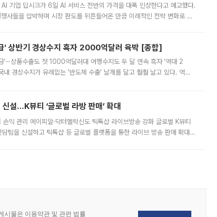
 AI 기업 딥시크가 6일 AI 서비스 전반의 가격을 대폭 인상한다고 예고했다.
 경쟁사들을 압박하며 시장 판도를 뒤흔들어온 만큼 이례적인 전략 변화로 평
 이날 공지를 통해 구체적인 인상 폭은 공개하지 않았지만 상당한 수
' 상반기 경상수지 흑자 2000억달러 육박 [종합]
급'⋯상품수출도 첫 1000억달러대 여행수지도 두 달 연속 흑자 '역대 2
국내 경상수지가 유례없는 '반도체 수출' 날개를 달고 훨훨 날고 있다. 역대
경상수지 뿐 아니라 상반기 경상수지 흑자도 2000억달러에 근접하며 사상 최
신설…K뷰티 ‘글로벌 라방 판매’ 확대
터 손익 관리 에이피알·닥터멜락신도 틱톡샵 라이브방송 강화 글로벌 K뷰티
담팀을 신설하고 틱톡샵 등 글로벌 플랫폼을 통한 라이브 방송 판매 확대에
급하는 데서 한발 더 나아가 방송 기획과 상품 구성, 출연자 섭외, 손익