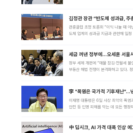
는 5년마다 계좌를 해지하라는 건가요?”
편을
김정관 장관 “반도체 성과급, 
관훈클럽 초청 토론회 “이익 나눌 때 아
도체 업계의 성과급 지급과 관련해 일정
최근 상법·자본시장법 개정으로 기업 지
세금 꺼낸 정부에…오세훈 서울시장
정부 세제 개편에 “매물 잠김·전월세 불
부동산 해법 전쟁이 본격화하고 있다. 
드를 꺼내자 서울시는 전·월세 부담만 
李 "폭염은 국가적 기후재난"…냉
이재명 대통령은 6일 사상 최악의 폭염
안전 등 인명 피해를 막는 데 모든 행
인프라 확충 계획을 내년도 예산안에 반
中 딥시크, AI 가격 대폭 인상 