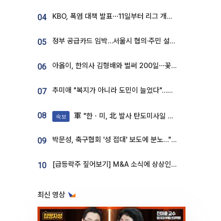
KBO, 폭염 대책 발표⋯11일부터 리그 개시ㆍ경기 오후 7시 시작
04
정부 공급카드 임박…서울시 협의·주민 설득이 성패 가른다 [부동산 해법 전쟁]
05
아옳이, 한의사 김형배와 벌써 200일⋯꽃다발 들고 "프러포즈 아냐"
06
추미애 "복지가 아니라 도민이 늘었다"…재정난 책임론 정면돌파
07
08
軍 "한ㆍ미, 北 발사 탄도미사일 제원 정밀분석 중"
속보
박문성, 축구협회 '성 접대' 보도에 분노…"다 말아먹으려고 작정했나"
09
[급등락주 짚어보기] M&A 소식에 상상인증권ㆍ유니켐 ‘상한가’⋯유증 제동 걸린 SK디앤디↑
10
최신 영상