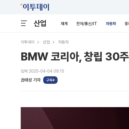
산업
재계
전자/통신/IT
자동차
중
이투데이
산업
자동차
BMW 코리아, 창립 30주
입력 2025-04-04 09:15
권태성 기자
구독