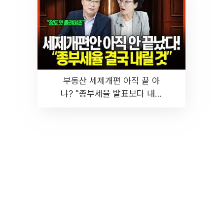
부동산 세제개편 아직 끝 아
냐? "종부세율 발표보다 내릴
것" 장기거주·양도세 전망 I 집
땅지성 I 김인만, 진미윤