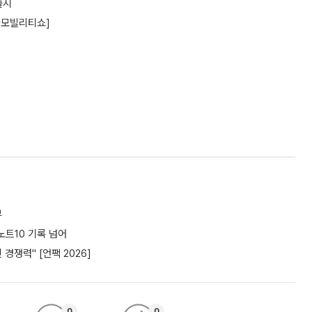
출시
서울모빌리티쇼]
부
노트10 기록 넘어
경쟁력" [언팩 2026]
0
0