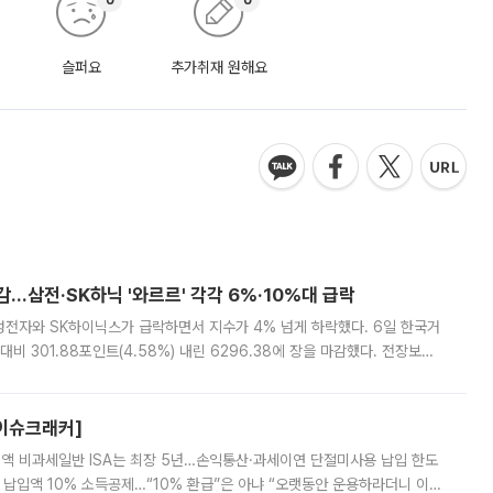
슬퍼요
추가취재 원해요
감…삼전·SK하닉 '와르르' 각각 6%·10%대 급락
삼성전자와 SK하이닉스가 급락하면서 지수가 4% 넘게 하락했다. 6일 한국거
비 301.88포인트(4.58%) 내린 6296.38에 장을 마감했다. 전장보다
스피는 장중 한때 6550.94까지 오르기도 했으나 6238.32까지 밀리기도 했
[이슈크래커]
 전액 비과세일반 ISA는 최장 5년…손익통산·과세이연 단절미사용 납입 한도
납입액 10% 소득공제…“10% 환급”은 아냐 “오랫동안 운용하라더니 이제