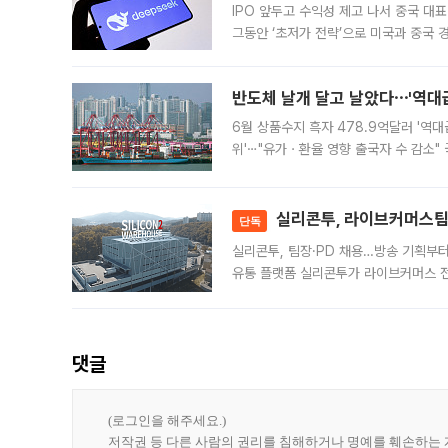
IPO 앞두고 수익성 제고 나서 중국 대표
그동안 ‘초저가 전략’으로 미국과 중국
가된다. 블룸버그통신에 따르면 딥시크는
반도체 날개 달고 날았다⋯'역대급
6월 상품수지 흑자 478.9억달러 '역대
위'⋯"유가ㆍ환율 영향 출국자 수 감소" 
급 수출 호조가 매달 이어지면서 6월 
대 기
실리콘투, 라이브커머스팀 
단독
실리콘투, 팀장·PD 채용…방송 기획부
유통 플랫폼 실리콘투가 라이브커머스 전
나섰다. 국내 화장품을 해외 유통망에 공
댓글