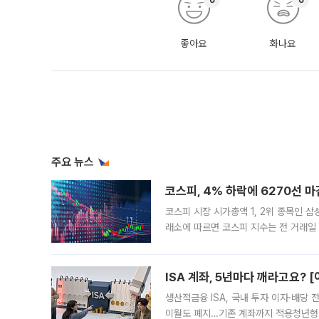
좋아요
화나요
주요 뉴스
코스피, 4% 하락에 6270선 마
코스피 시장 시가총액 1, 2위 종목인 
래소에 따르면 코스피 지수는 전 거래일 대
1.81% 내린 6478.75에 출발한 코
다. 이날 오전
ISA 계좌, 5년마다 깨라고요? 
생산적금융 ISA, 국내 투자 이자·배당
이월도 폐지…기존 계좌까지 적용청년형 