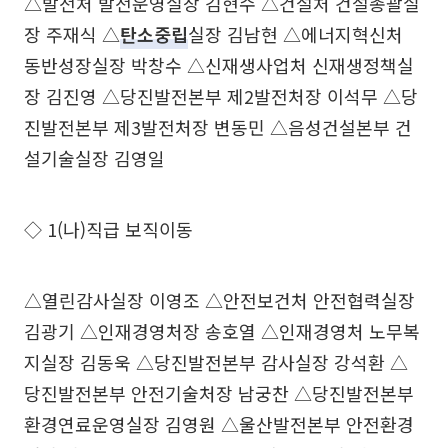
△발전처 발전운영실장 김현수 △건설처 건설총괄실
장 주재식 △
탄소중립
실장 김남현 △에너지혁신처
동반성장실장 박창수 △신재생사업처 신재생정책실
장 김진영 △당진발전본부 제2발전처장 이석무 △당
진발전본부 제3발전처장 변동민 △음성건설본부 건
설기술실장 김영일
◇ 1(나)직급 보직이동
△열린감사실장 이영조 △안전보건처 안전협력실장
김광기 △인재경영처장 송호열 △인재경영처 노무복
지실장 김동욱 △당진발전본부 감사실장 강석환 △
당진발전본부 안전기술처장 남궁찬 △당진발전본부
환경연료운영실장 김영원 △울산발전본부 안전환경