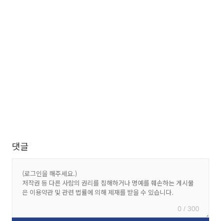
댓글
0 / 300