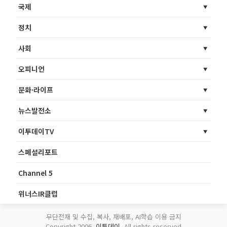
국제
정치
사회
오피니언
문화·라이프
뉴스발전소
이투데이TV
스페셜리포트
Channel 5
위너스IR클럽
무단전재 및 수집, 복사, 재배포, AI학습 이용 금지
Copyright 2006.
이투데이
. All rights reserved