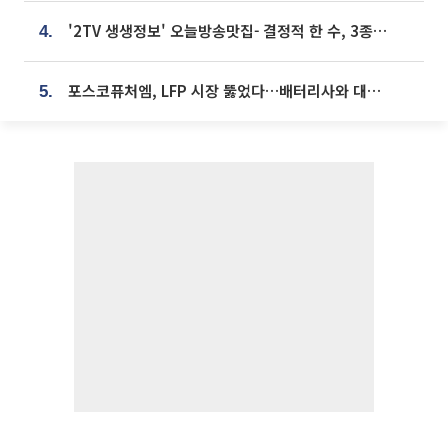
'2TV 생생정보' 오늘방송맛집- 결정적 한 수, 3종 메밀면! 메밀 소바 맛집 '의○○○○'
4.
포스코퓨처엠, LFP 시장 뚫었다…배터리사와 대규모 장기 공급 합의
5.