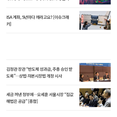
ISA 계좌, 5년마다 깨라고요? [이슈크래
커]
김정관 장관 “반도체 성과급, 주총 승인 받
도록”…상법·자본시장법 개정 시사
세금 꺼낸 정부에…오세훈 서울시장 “집값
해법은 공급” [종합]