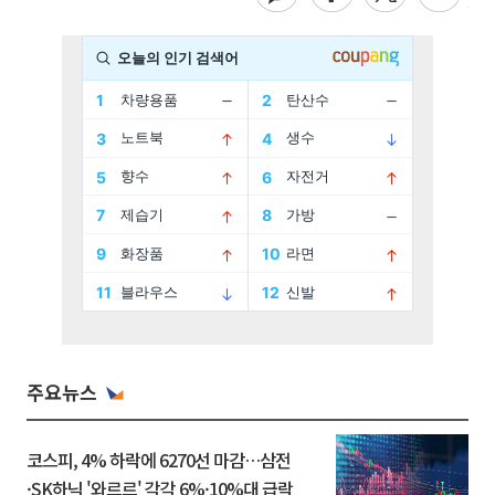
주요뉴스
코스피, 4% 하락에 6270선 마감…삼전
·SK하닉 '와르르' 각각 6%·10%대 급락