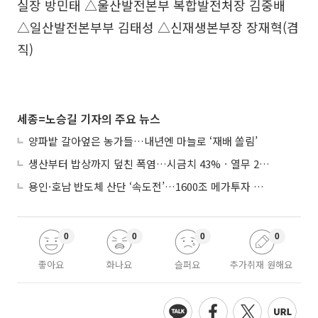
실장 방민태 △울산발전본부 복합발전처장 김중배
△일산발전본부부 김태성 △신재생본부장 장재혁(겸
직)
세종=노승길 기자의 주요 뉴스
양파밭 갈아엎은 농가들…내년엔 마늘로 ‘재배 쏠림’
생산부터 밥상까지 덮친 폭염…시금치 43%ㆍ열무 28% 급등
용인·호남 반도체 산단 ‘속도전’…1600조 메가투자 이행 총력
0
0
0
0
좋아요
화나요
슬퍼요
추가취재 원해요