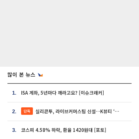
많이 본 뉴스
ISA 계좌, 5년마다 깨라고요? [이슈크래커]
1.
실리콘투, 라이브커머스팀 신설…K뷰티 ‘글로벌 판매망’ 확대[K뷰티 라방戰]
단독
2.
코스피 4.58% 하락, 환율 1420원대 [포토]
3.