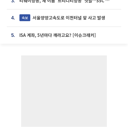
티웨이항공, 새 이름 '트리니티항공' 첫발…SSC 전략 본격화
3.
서울양양고속도로 이천터널 앞 사고 발생
속보
4.
ISA 계좌, 5년마다 깨라고요? [이슈크래커]
5.