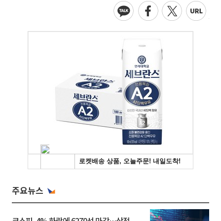
주요뉴스
코스피, 4% 하락에 6270선 마감…삼전