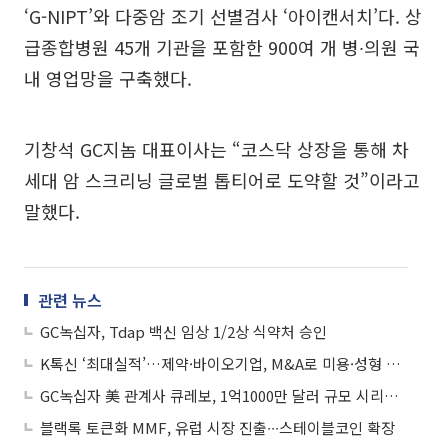
‘G-NIPT’와 다중암 조기 선별검사 ‘아이캔서치’다. 상
급종합병원 45개 기관을 포함한 900여 개 병∙의원 국
내 영업망을 구축했다.
기창석 GC지놈 대표이사는 “코스닥 상장을 통해 차
세대 암 스크리닝 글로벌 톱티어로 도약할 것”이라고
말했다.
관련 뉴스
GC녹십자, Tdap 백신 임상 1/2상 식약처 승인
K톡신 ‘최대실적’…제약·바이오기업, M&A로 미용·성형 시장 진출
GC녹십자 美 관계사 큐레보, 1억1000만 달러 규모 시리즈B 투자 유치 성공
블랙록 토큰화 MMF, 유럽 시장 진출∙∙∙스테이블코인 확장