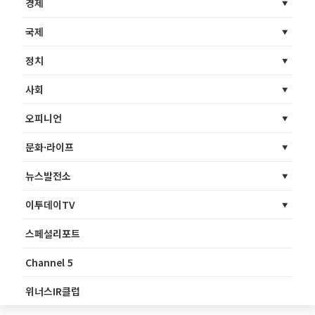
경제
국제
정치
사회
오피니언
문화·라이프
뉴스발전소
이투데이TV
스페셜리포트
Channel 5
위너스IR클럽