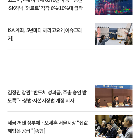
·SK하닉 '와르르' 각각 6%·10%대 급락
ISA 계좌, 5년마다 깨라고요? [이슈크래
커]
김정관 장관 “반도체 성과급, 주총 승인 받
도록”…상법·자본시장법 개정 시사
세금 꺼낸 정부에…오세훈 서울시장 “집값
해법은 공급” [종합]