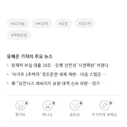
#GC지놈
#녹십자
#상장
#코스닥
#액체생검
유혜은 기자의 주요 뉴스
잠재적 부실 대출 10조…은행 건전성 '시한폭탄' 커졌다
‘비거주 1주택자’ 정조준한 세제 개편…다음 스텝은 금융 대책
李 “삼전닉스 레버리지 보완 대책 신속 마련⋯장기 채무 과감히 탕감”
0
0
0
0
좋아요
화나요
슬퍼요
추가취재 원해요