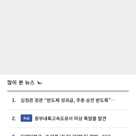
많이 본 뉴스
김정관 장관 “반도체 성과급, 주총 승인 받도록”…상법·자본시장법 개정 시사
1.
중부내륙고속도로서 미상 폭발물 발견
속보
2.