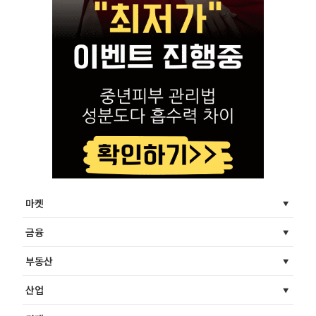
마켓
금융
부동산
산업