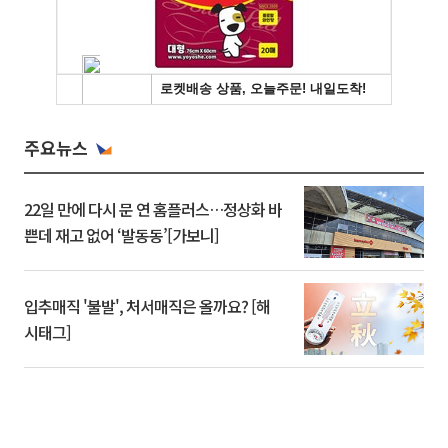
주요뉴스
22일 만에 다시 문 연 홈플러스…정상화 바
쁜데 재고 없어 ‘발동동’[가보니]
입추매직 '불발', 처서매직은 올까요? [해
시태그]