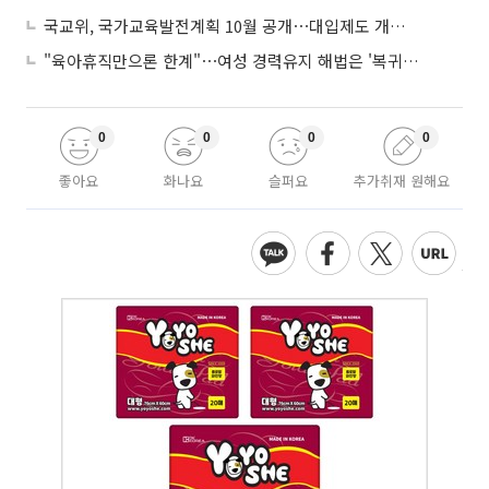
국교위, 국가교육발전계획 10월 공개⋯대입제도 개편 공론화 추진
"육아휴직만으론 한계"⋯여성 경력유지 해법은 '복귀 후 유연근무’
0
0
0
0
좋아요
화나요
슬퍼요
추가취재 원해요