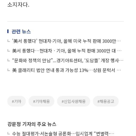
소지자다.
관련 뉴스
'美서 통했다' 현대차·기아, 올해 미국 누적 판매 3000만대 돌파 눈앞
美서 통했다…현대차ㆍ기아, 올해 누적 판매 3000만 대 돌파 전망
“문화와 정책의 만남”...경기아트센터, ‘도담뜰’ 개장 행사서 문화예술로 도민과 소통
美 클래리티 법안 연내 통과 가능성 13%…상원 문턱서 제동
#기아
#기아채용
#신입사원채용
#채용공고
강문정 기자의 주요 뉴스
수능 절대평가·서논술형 공론화⋯입시업계 “변별력·사교육 대책 먼저”