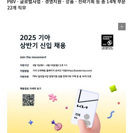
PBVㆍ글로벌사업ㆍ경영지원ㆍ상품ㆍ전략기획 등 총 14개 부문
22개 직무