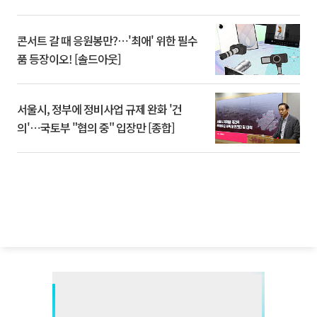
콘서트 갈 때 응원봉만?⋯'최애' 위한 필수
품 등장이오! [솔드아웃]
서울시, 정부에 정비사업 규제 완화 '건
의'⋯국토부 "협의 중" 입장만 [종합]