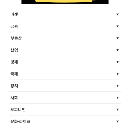
마켓
금융
부동산
산업
경제
국제
정치
사회
오피니언
문화·라이프