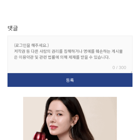
댓글
0 / 300