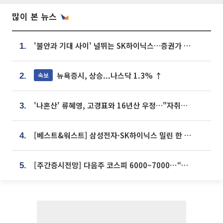
많이 본 뉴스
'불안과 기대 사이' 널뛰는 SK하이닉스…증권가 "HBM4·LTA 기반 펀터멘털 견고"
1.
뉴욕증시, 상승...나스닥 1.3% ↑
속보
2.
'나혼산' 류혜영, 고경표와 16년산 우정…"자취방서 부모님과 마주쳐"
3.
[베스트&워스트] 삼성전자·SK하이닉스 밀린 한 주…상상인증권은 85% 급등
4.
[주간증시전망] 다음주 코스피 6000~7000⋯“外人 수급은 정책이 변수”
5.