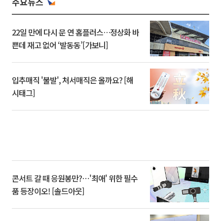
주요뉴스
22일 만에 다시 문 연 홈플러스…정상화 바
쁜데 재고 없어 ‘발동동’[가보니]
입추매직 '불발', 처서매직은 올까요? [해
시태그]
콘서트 갈 때 응원봉만?⋯'최애' 위한 필수
품 등장이오! [솔드아웃]