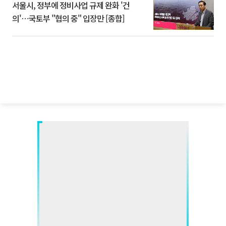
서울시, 정부에 정비사업 규제 완화 '건
의'⋯국토부 "협의 중" 입장만 [종합]