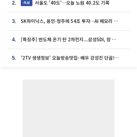
서울도 '40도'…오늘 노원 40.2도 기록
속보
2.
SK하이닉스, 용인·청주에 54조 투자…AI 메모리 생산기지 키운다
3.
[특징주] 반도체 온기 탄 2차전지...삼성SDI, 장 초반 7% 넘게 껑충
4.
'2TV 생생정보' 오늘방송맛집- 배우 강성진 단골! 쌀국수ㆍ푸팟퐁 커리 맛집 '블○○○'
5.