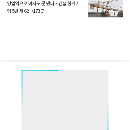
영업익으로 이자도 못 낸다…건설 한계기
업 5년 새 62→173곳