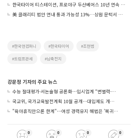
한국타이어 티스테이션, 프로야구 두산베어스 10년 연속 스폰서십 체결
美 클래리티 법안 연내 통과 가능성 13%…상원 문턱서 제동
#한국앤컴퍼니
#한국타이어
#조현범
#트럼프관세
#납축전지
강문정 기자의 주요 뉴스
수능 절대평가·서논술형 공론화⋯입시업계 “변별력·사교육 대책 먼저”
국교위, 국가교육발전계획 10월 공개⋯대입제도 개편 공론화 추진
"육아휴직만으론 한계"⋯여성 경력유지 해법은 '복귀 후 유연근무’
0
0
0
0