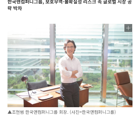
한국앤컴퍼니그룹, 보호무역·불확실성 리스크 속 글로벌 시장 공
략 박차
▲조현범 한국앤컴퍼니그룹 회장. (사진=한국앤컴퍼니그룹)