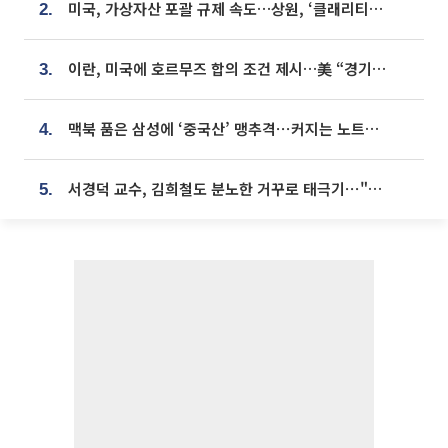
미국, 가상자산 포괄 규제 속도…상원, ‘클래리티법’ 9월 절차투표 추진
2.
이란, 미국에 호르무즈 합의 조건 제시…美 “경기 아직 안 끝나” [종합]
3.
맥북 품은 삼성에 ‘중국산’ 맹추격⋯커지는 노트북 OLED 시장
4.
서경덕 교수, 김희철도 분노한 거꾸로 태극기⋯"엉터리는 아냐, 아쉬울 뿐"
5.