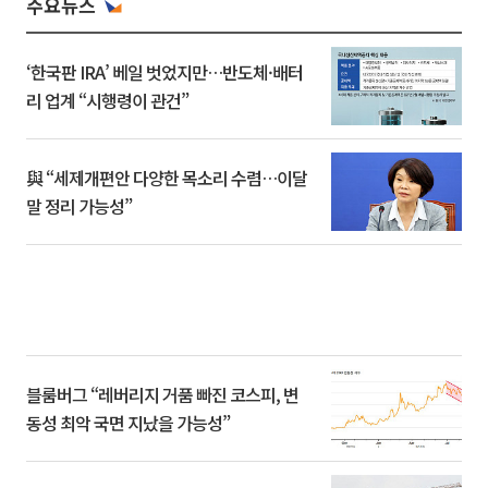
주요뉴스
‘한국판 IRA’ 베일 벗었지만…반도체·배터
리 업계 “시행령이 관건”
與 “세제개편안 다양한 목소리 수렴…이달
말 정리 가능성”
블룸버그 “레버리지 거품 빠진 코스피, 변
동성 최악 국면 지났을 가능성”