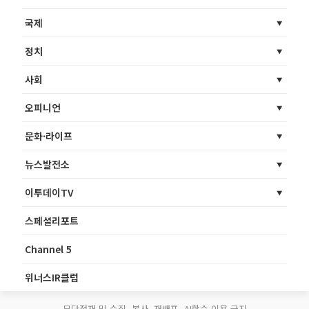
국제
정치
사회
오피니언
문화·라이프
뉴스발전소
이투데이TV
스페셜리포트
Channel 5
위너스IR클럽
무단전재 및 수집, 복사, 재배포, AI학습 이용 금지