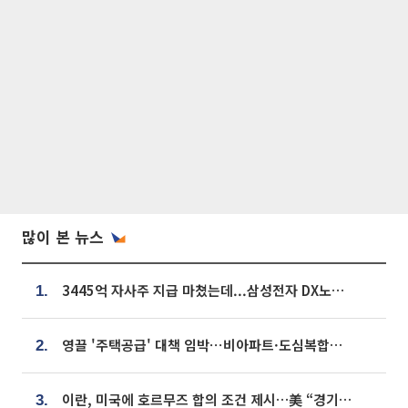
많이 본 뉴스
3445억 자사주 지급 마쳤는데...삼성전자 DX노조, 뒤늦은 '떼쓰기 집회'
1.
영끌 '주택공급' 대책 임박⋯비아파트·도심복합까지 총동원
2.
이란, 미국에 호르무즈 합의 조건 제시…美 “경기 아직 안 끝나” [종합]
3.