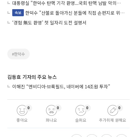
대통령실 "한덕수 탄핵 기각 환영...국회 탄핵 남발 악의적 공세 입증"
한덕수 "산불로 돌아가신 분들에 직접 손편지로 위로"
속보
‘경험 無도 환영’ 첫 일자리 도전 설명서
#한덕수
김동효 기자의 주요 뉴스
이해진 “엔비디아·브룩필드, 네이버에 14조원 투자”
0
0
0
0
좋아요
화나요
슬퍼요
추가취재 원해요