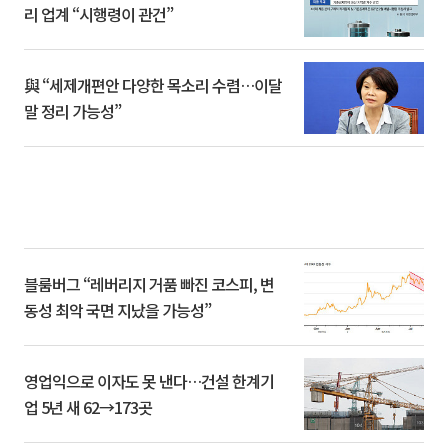
리 업계 “시행령이 관건”
與 “세제개편안 다양한 목소리 수렴…이달
말 정리 가능성”
블룸버그 “레버리지 거품 빠진 코스피, 변
동성 최악 국면 지났을 가능성”
영업익으로 이자도 못 낸다…건설 한계기
업 5년 새 62→173곳