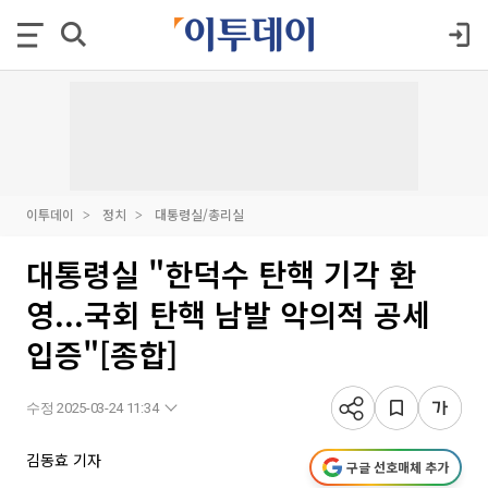
이투데이
정치
대통령실/총리실
대통령실 "한덕수 탄핵 기각 환
영...국회 탄핵 남발 악의적 공세
입증"[종합]
수정 2025-03-24 11:34
김동효 기자
구글 선호매체 추가