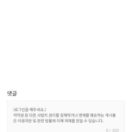
댓글
0 / 300