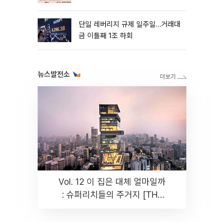
까지 튼튼”
단일 레버리지 규제 일주일…거래대
금 이틀째 1조 하회
뉴스발전소
Vol. 12 이 집은 대체 얼마일까
: 슈퍼리치들의 주거지 [THE
RARE]