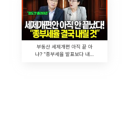
부동산 세제개편 아직 끝 아
냐? "종부세율 발표보다 내릴
것" 장기거주·양도세 전망 I 집
땅지성 I 김인만, 진미윤