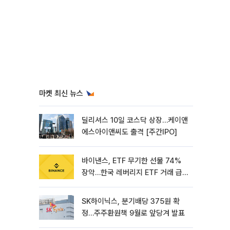
마켓 최신 뉴스
딜리셔스 10일 코스닥 상장…케이앤
에스아이앤씨도 출격 [주간IPO]
바이낸스, ETF 무기한 선물 74%
장악…한국 레버리지 ETF 거래 급
증 [e가상자산]
SK하이닉스, 분기배당 375원 확
정…주주환원책 9월로 앞당겨 발표