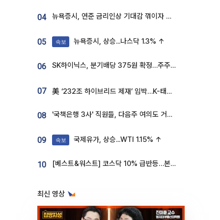
뉴욕증시, 연준 금리인상 기대감 꺾이자 상승...S&P500 사상 최고치 [종합]
04
뉴욕증시, 상승...나스닥 1.3% ↑
05
속보
SK하이닉스, 분기배당 375원 확정…주주환원책 9월로 앞당겨 발표
06
07
美 ‘232조 하이브리드 제재’ 임박…K-태양광, 불확실성 털고 날개 다나
'국책은행 3사' 직원들, 다음주 여의도 거리 나서는 까닭은
08
국제유가, 상승...WTI 1.15% ↑
09
속보
[베스트&워스트] 코스닥 10% 급반등…본느, 최대주주 변경 기대에 270% 폭등
10
최신 영상