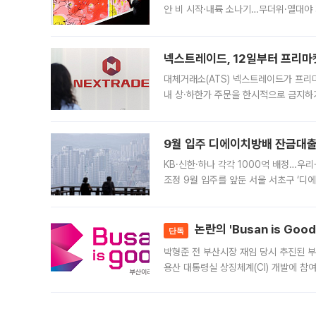
안 비 시작·내륙 소나기…무더위·열대야 
에서도 40도를 웃도는 기온이 관측됐다
의 극심한
넥스트레이드, 12일부터 프리마
대체거래소(ATS) 넥스트레이드가 프리
내 상·하한가 주문을 한시적으로 금지하
가 체결 사례와 관련해 설명자료를 내고
9월 입주 디에이치방배 잔금대출
KB·신한·하나 각각 1000억 배정…우
조정 9월 입주를 앞둔 서울 서초구 ‘디
은행과 NH농협은행도 대출 취급을 검토
민은행
논란의 'Busan is Go
단독
박형준 전 부산시장 재임 당시 추진된 부산
용산 대통령실 상징체계(CI) 개발에 참
도시브랜드 사업이 공개 이후 시민 공감