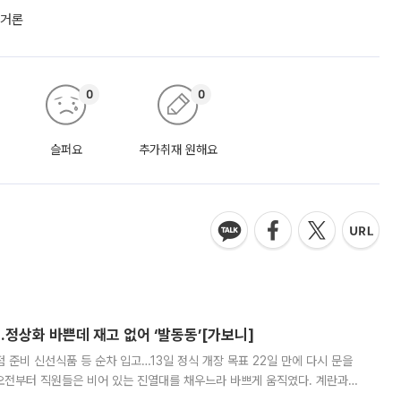
 거론
0
0
슬퍼요
추가취재 원해요
…정상화 바쁜데 재고 없어 ‘발동동’[가보니]
준비 신선식품 등 순차 입고…13일 정식 개장 목표 22일 만에 다시 문을
오전부터 직원들은 비어 있는 진열대를 채우느라 바쁘게 움직였다. 계란과
리를 잡기 시작했지만, 매장 곳곳엔 여전히 텅 빈 매대가 먼저 눈에 들어왔