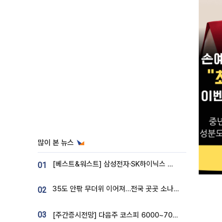
많이 본 뉴스
[베스트&워스트] 삼성전자·SK하이닉스 밀린 한 주…상상인증권은 85% 급등
01
35도 안팎 무더위 이어져…전국 곳곳 소나기 [오늘 날씨]
02
03
[주간증시전망] 다음주 코스피 6000~7000⋯“外人 수급은 정책이 변수”