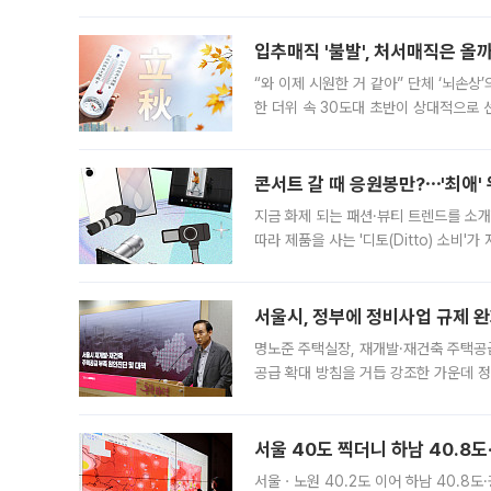
입추매직 '불발', 처서매직은 올
“와 이제 시원한 거 같아” 단체 ‘뇌손상
한 더위 속 30도대 초반이 상대적으로
지역에 있었습니다. 7월 말에는 서풍과
콘서트 갈 때 응원봉만?⋯'최애'
지금 화제 되는 패션·뷰티 트렌드를 소개
따라 제품을 사는 '디토(Ditto) 소비
어디일까요? 아이돌 콘서트 시작을 기다
서울시, 정부에 정비사업 규제 완화
명노준 주택실장, 재개발·재건축 주택공
공급 확대 방침을 거듭 강조한 가운데 정
면 반박하고 나섰다. 명노준 서울시 주택
서울 40도 찍더니 하남 40.8도
서울ㆍ노원 40.2도 이어 하남 40.8도