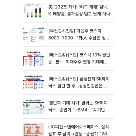
美 ‘232조 하이브리드 제재’ 임박…
K-태양광, 불확실성 털고 날개 다나
[주간증시전망] 다음주 코스피
6000~7000⋯“外人 수급은 정책
이 변수”
[베스트&워스트] 코스닥 10% 급반
등…본느, 최대주주 변경 기대에
270% 폭등
[베스트&워스트] 삼성전자·SK하이
닉스 밀린 한 주…상상인증권은
85% 급등
'불안과 기대 사이' 널뛰는 SK하이
닉스…증권가 "HBM4·LTA 기반 펀
터멘털 견고"
LIG디펜스앤에어로스페이스, 실적
발표 후 급락→반등⋯증권가 “28년