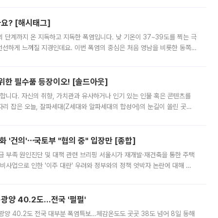
까요? [해시태그]
’의 단계까지 온 지독하고 지독한 폭염입니다. 낮 기온이 37~39도를 찍는 극
 선선하게 느껴질 지경인데요. 이번 폭염의 중심은 처음 영남을 비롯한 동쪽
 북서풍이 산맥을 넘어 영남 쪽으로 내려오면서 뜨겁고 건조해졌는데요.
 위한 필수품 등장이오! [솔드아웃]
합니다. 자신의 취향, 가치관과 유사하거나 인기 있는 인물 혹은 콘텐츠를
'가 자리 잡은 오늘, 잘파세대(Z세대와 알파세대의 합성어)의 눈길이 쏠린 곳은
리는 공연장. 응원봉만큼이나 눈에 띄는 게 있습니다. 공연이 시작되기
 '건의'⋯국토부 "협의 중" 입장만 [종합]
급 부족 원인진단 및 대책 관련 브리핑 서울시가 재개발·재건축을 통한 주택
비사업으로 인한 '이주 대란' 우려와 정부와의 정책 엇박자 논란에 대해 정
실장은 2031년까지 31만 가구 착공 목표에 차질이 없다는 입장이나,
·광양 40.2도…전국 '펄펄'
·광양 40.2도 전국 대부분 폭염특보…체감온도도 곳곳 38도 넘어 8일 동해