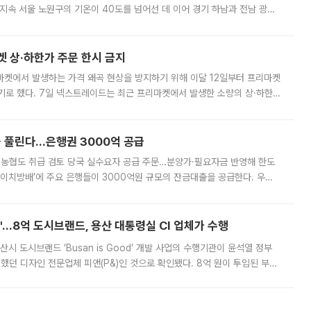
지속 서울 노원구의 기온이 40도를 넘어선 데 이어 경기 하남과 전남 광양
. 전국 대부분 지역에 폭염특보가 내려진 가운데 곳곳에서 39~40도 안팎
켓 상·하한가 주문 한시 금지
마켓에서 발생하는 가격 왜곡 현상을 방지하기 위해 이달 12일부터 프리마켓
기로 했다. 7일 넥스트레이드는 최근 프리마켓에서 발생한 소량의 상·하한
, 주문 오류로 인한 가격 급등락을 최소화하기 위한 비상 대응방안을 발표
 풀린다…은행권 3000억 공급
리·농협도 취급 검토 당국 실수요자 공급 주문…분양가·필요자금 반영해 한도
에이치방배’에 주요 은행들이 3000억원 규모의 잔금대출을 공급한다. 우리
하고 있어 향후 공급 규모가 늘어날 전망이다. 7일 금융권에 따르면 KB국
od'…8억 도시브랜드, 용산 대통령실 CI 업체가 수행
시 도시브랜드 ‘Busan is Good’ 개발 사업의 수행기관이 윤석열 정부
여했던 디자인 전문업체 피앤(P&)인 것으로 확인됐다. 8억 원이 투입된 부산
 부족과 디자인 정체성 논란에 휩싸였던 만큼, 사업 선정 과정과 결과물에