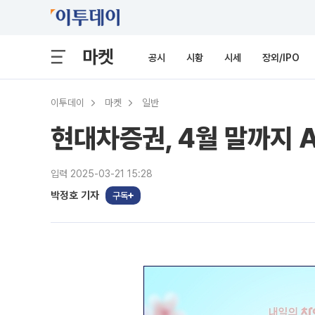
마켓
공시
시황
시세
장외/IPO
이투데이
마켓
일반
현대차증권, 4월 말까지 
입력 2025-03-21 15:28
박정호 기자
구독