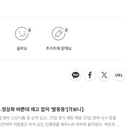
0
0
슬퍼요
추가취재 원해요
…정상화 바쁜데 재고 없어 ‘발동동’[가보니]
준비 신선식품 등 순차 입고…13일 정식 개장 목표 22일 만에 다시 문을
오전부터 직원들은 비어 있는 진열대를 채우느라 바쁘게 움직였다. 계란과
리를 잡기 시작했지만, 매장 곳곳엔 여전히 텅 빈 매대가 먼저 눈에 들어왔