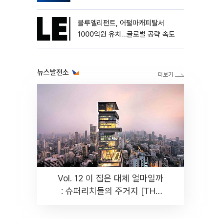
블루엘리펀트, 어펄마캐피탈서
1000억원 유치…글로벌 공략 속도
뉴스발전소
Vol. 12 이 집은 대체 얼마일까
: 슈퍼리치들의 주거지 [THE
RARE]