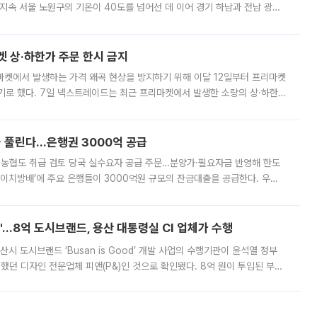
지속 서울 노원구의 기온이 40도를 넘어선 데 이어 경기 하남과 전남 광양
. 전국 대부분 지역에 폭염특보가 내려진 가운데 곳곳에서 39~40도 안팎
켓 상·하한가 주문 한시 금지
마켓에서 발생하는 가격 왜곡 현상을 방지하기 위해 이달 12일부터 프리마켓
기로 했다. 7일 넥스트레이드는 최근 프리마켓에서 발생한 소량의 상·하한
, 주문 오류로 인한 가격 급등락을 최소화하기 위한 비상 대응방안을 발표
 풀린다…은행권 3000억 공급
리·농협도 취급 검토 당국 실수요자 공급 주문…분양가·필요자금 반영해 한도
에이치방배’에 주요 은행들이 3000억원 규모의 잔금대출을 공급한다. 우리
하고 있어 향후 공급 규모가 늘어날 전망이다. 7일 금융권에 따르면 KB국
od'…8억 도시브랜드, 용산 대통령실 CI 업체가 수행
시 도시브랜드 ‘Busan is Good’ 개발 사업의 수행기관이 윤석열 정부
여했던 디자인 전문업체 피앤(P&)인 것으로 확인됐다. 8억 원이 투입된 부산
 부족과 디자인 정체성 논란에 휩싸였던 만큼, 사업 선정 과정과 결과물에