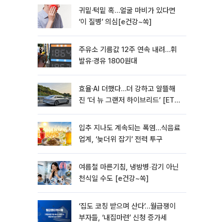
귀밑·턱밑 혹…얼굴 마비가 있다면
‘이 질병’ 의심[e건강~쏙]
주유소 기름값 12주 연속 내려…휘
발유·경유 1800원대
효율·AI 더했다…더 강하고 알뜰해
진 ‘더 뉴 그랜저 하이브리드’ [ET의
모빌리티]
입추 지나도 계속되는 폭염…식음료
업계, ‘늦더위 잡기’ 전력 투구
여름철 마른기침, 냉방병‧감기 아닌
천식일 수도 [e건강~쏙]
‘집도 코칭 받으며 산다’…월급쟁이
부자들, ‘내집마련’ 신청 증가세