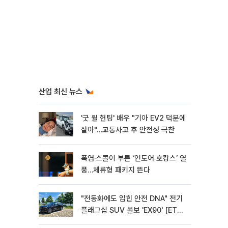
산업 최신 뉴스
'굿 윌 헌팅' 배우 "기아 EV2 덕분에
살아"…교통사고 후 안전성 극찬
폭염·스콜이 부른 ‘인도어 호캉스’ 열
풍…체류형 패키지 뜬다
"전동화에도 입힌 안전 DNA" 전기
플래그십 SUV 볼보 'EX90' [ET의
모빌리티]