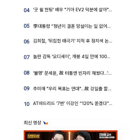
'굿 윌 헌팅' 배우 "기아 EV2 덕분에 살아"…교통사고 후 안전성 극찬
04
05
李대통령 “청년이 결혼 망설이는 일 없어야...제도상 불이익 조사”
김희철, '뒤집힌 태극기' 지적 후 정치색 논란…"좌우 떠나 우리나라 국기"
06
놀란 감독 '오디세이', 개봉 4일 만에 100만 돌파⋯'왕사남' 보다 빠르다
07
08
'불명' 문세윤, 故 터틀맨 빈자리 채웠다…'거북이' 눈물의 최종 우승
09
추미애 "우리 목표는 연대"…故 강일출 할머니 흉상 제막
AT마드리드 ‘7번’ 이강인 “120% 쏟겠다”⋯시메오네 감독 “필요한 선수”
10
최신 영상