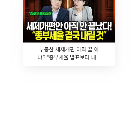
부동산 세제개편 아직 끝 아
냐? "종부세율 발표보다 내릴
것" 장기거주·양도세 전망 I 집
땅지성 I 김인만, 진미윤