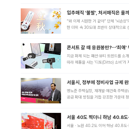
입추매직 '불발', 처서매직은 올
“와 이제 시원한 거 같아” 단체 ‘뇌손상
한 더위 속 30도대 초반이 상대적으로
지역에 있었습니다. 7월 말에는 서풍과
콘서트 갈 때 응원봉만?⋯'최애'
지금 화제 되는 패션·뷰티 트렌드를 소개
따라 제품을 사는 '디토(Ditto) 소비
어디일까요? 아이돌 콘서트 시작을 기다
서울시, 정부에 정비사업 규제 완화
명노준 주택실장, 재개발·재건축 주택공
공급 확대 방침을 거듭 강조한 가운데 정
면 반박하고 나섰다. 명노준 서울시 주택
서울 40도 찍더니 하남 40.8도
서울ㆍ노원 40.2도 이어 하남 40.8도