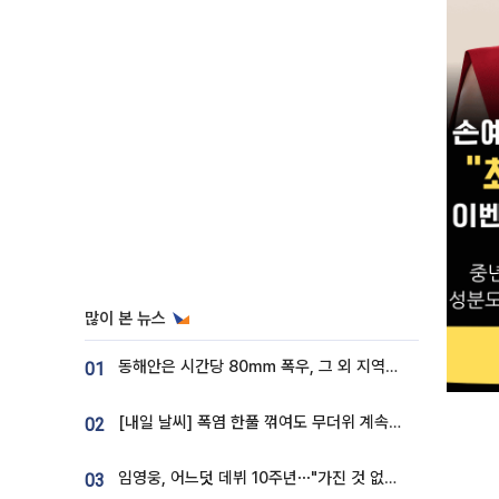
많이 본 뉴스
동해안은 시간당 80㎜ 폭우, 그 외 지역은 폭염…‘극과 극 날씨’
01
[내일 날씨] 폭염 한풀 꺾여도 무더위 계속⋯동해안 이틀 연속 비
02
임영웅, 어느덧 데뷔 10주년⋯"가진 것 없던 시절, 내 앞엔 20명의 팬뿐"
03