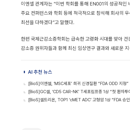
이엔셀 관계자는 “이번 학회를 통해 EN001의 성공적인
주요 컨퍼런스와 학회 등에 적극적으로 참석해 회사의 우
최선을 다하겠다”고 말했다.
한편 국제근감소증학회는 급속한 고령화 시대를 맞아 건
감소증 권위자들과 함께 최신 임상연구 결과와 새로운 
AI 추천 뉴스
[BioS]이엔셀, ‘MSC세포’ 희귀 신경질환 “FDA ODD 지정”
[BioS]GC셀, ‘CD5 CAR-NK’ T세포림프종 1상 “첫 환자투
[BioS]셀트리온, TOP1 ‘cMET ADC’ 고형암 1상 “FDA 승인