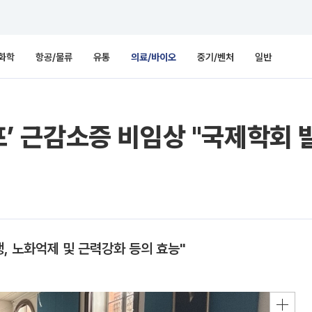
화학
항공/물류
유통
의료/바이오
중기/벤처
일반
세포’ 근감소증 비임상 "국제학회 
생, 노화억제 및 근력강화 등의 효능"