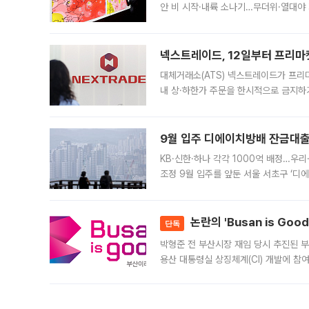
안 비 시작·내륙 소나기…무더위·열대야 
에서도 40도를 웃도는 기온이 관측됐다
의 극심한
넥스트레이드, 12일부터 프리마
대체거래소(ATS) 넥스트레이드가 프리
내 상·하한가 주문을 한시적으로 금지하
가 체결 사례와 관련해 설명자료를 내고
9월 입주 디에이치방배 잔금대출
KB·신한·하나 각각 1000억 배정…우
조정 9월 입주를 앞둔 서울 서초구 ‘디
은행과 NH농협은행도 대출 취급을 검토
민은행
논란의 'Busan is Go
단독
박형준 전 부산시장 재임 당시 추진된 부산
용산 대통령실 상징체계(CI) 개발에 참
도시브랜드 사업이 공개 이후 시민 공감