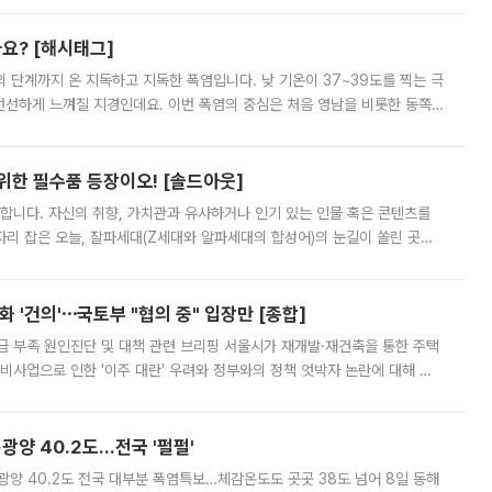
까요? [해시태그]
’의 단계까지 온 지독하고 지독한 폭염입니다. 낮 기온이 37~39도를 찍는 극
 선선하게 느껴질 지경인데요. 이번 폭염의 중심은 처음 영남을 비롯한 동쪽
 북서풍이 산맥을 넘어 영남 쪽으로 내려오면서 뜨겁고 건조해졌는데요.
 위한 필수품 등장이오! [솔드아웃]
합니다. 자신의 취향, 가치관과 유사하거나 인기 있는 인물 혹은 콘텐츠를
'가 자리 잡은 오늘, 잘파세대(Z세대와 알파세대의 합성어)의 눈길이 쏠린 곳은
리는 공연장. 응원봉만큼이나 눈에 띄는 게 있습니다. 공연이 시작되기
 '건의'⋯국토부 "협의 중" 입장만 [종합]
급 부족 원인진단 및 대책 관련 브리핑 서울시가 재개발·재건축을 통한 주택
비사업으로 인한 '이주 대란' 우려와 정부와의 정책 엇박자 논란에 대해 정
실장은 2031년까지 31만 가구 착공 목표에 차질이 없다는 입장이나,
·광양 40.2도…전국 '펄펄'
·광양 40.2도 전국 대부분 폭염특보…체감온도도 곳곳 38도 넘어 8일 동해