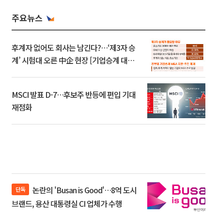
주요뉴스
후계자 없어도 회사는 남긴다?…‘제3자 승
계’ 시험대 오른 中企 현장 [기업승계 대전
환]
MSCI 발표 D-7…후보주 반등에 편입 기대
재점화
논란의 'Busan is Good'…8억 도시
단독
브랜드, 용산 대통령실 CI 업체가 수행