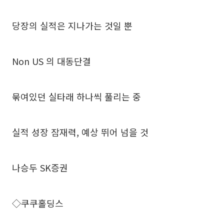
당장의 실적은 지나가는 것일 뿐
Non US 의 대동단결
묶여있던 실타래 하나씩 풀리는 중
실적 성장 잠재력, 예상 뛰어 넘을 것
나승두 SK증권
◇쿠쿠홀딩스