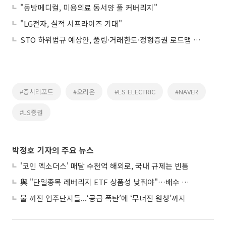
"동방메디컬, 미용의료 동서양 풀 커버리지"
"LG전자, 실적 서프라이즈 기대"
STO 하위법규 예상안, 풀링·거래한도·정형증권 로드맵 제시
#증시리포트
#오리온
#LS ELECTRIC
#NAVER
#LS증권
박정호 기자의 주요 뉴스
'코인 엑소더스' 매달 수천억 해외로, 국내 규제는 빈틈
與 "단일종목 레버리지 ETF 상품성 낮춰야"…배수 조정안도 거론
불 꺼진 입주단지들...‘공급 폭탄’에 ‘무너진 원청’까지