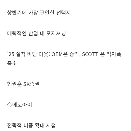
상반기에 가장 편안한 선택지
매력적인 산업 내 포지셔닝
’25 실적 바텀 아웃: OEM은 증익, SCOTT 은 적자폭
축소
형권훈 SK증권
◇에코아이
전략적 비중 확대 시점