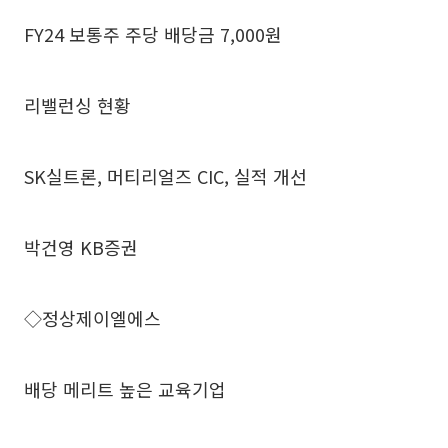
FY24 보통주 주당 배당금 7,000원
리밸런싱 현황
SK실트론, 머티리얼즈 CIC, 실적 개선
박건영 KB증권
◇정상제이엘에스
배당 메리트 높은 교육기업