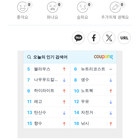
0
0
0
0
좋아요
화나요
슬퍼요
추가취재 원해요