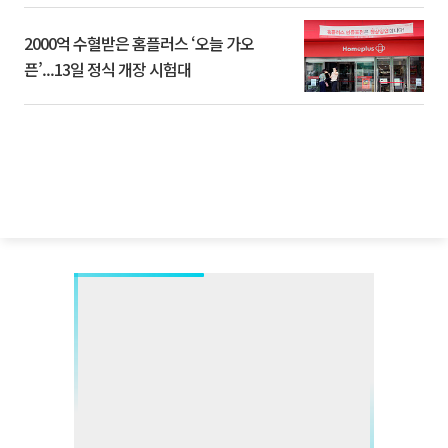
2000억 수혈받은 홈플러스 ‘오늘 가오
픈’...13일 정식 개장 시험대