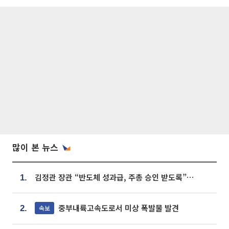
많이 본 뉴스
김정관 장관 “반도체 성과급, 주총 승인 받도록”…상법·자본시장법 개정 시사
1.
중부내륙고속도로서 미상 폭발물 발견
속보
2.