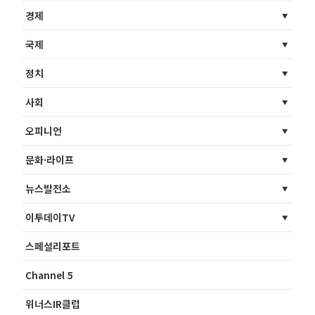
경제
국제
정치
사회
오피니언
문화·라이프
뉴스발전소
이투데이TV
스페셜리포트
Channel 5
위너스IR클럽