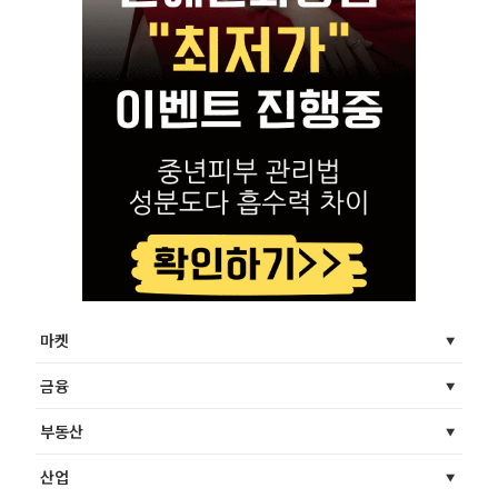
마켓
금융
부동산
산업