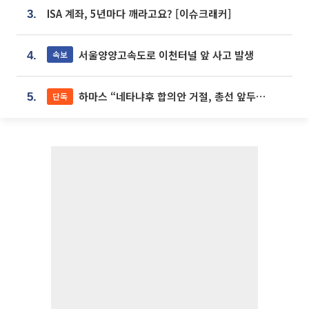
ISA 계좌, 5년마다 깨라고요? [이슈크래커]
3.
서울양양고속도로 이천터널 앞 사고 발생
속보
4.
하마스 “네타냐후 합의안 거절, 총선 앞두고 시간 끌기”
단독
5.