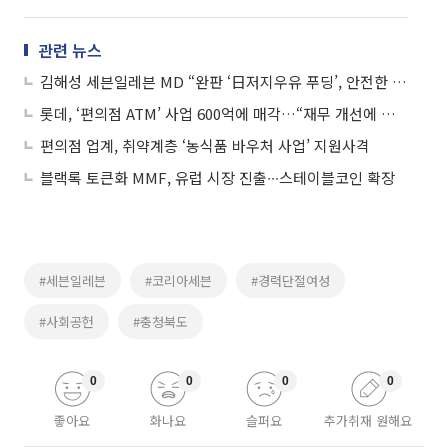
관련 뉴스
김해성 세븐일레븐 MD “완판 ‘日저지우유 푸딩’, 안전한 운송에 공들였죠”
롯데, ‘편의점 ATM’ 사업 600억에 매각…“재무 개선에 활용”
편의점 업계, 취약계층 ‘농식품 바우처 사업’ 지원사격
블랙록 토큰화 MMF, 유럽 시장 진출∙∙∙스테이블코인 확장
#세븐일레븐
#코리아세븐
#경력단절여성
#사회공헌
#충청북도
0
0
0
0
좋아요
화나요
슬퍼요
추가취재 원해요