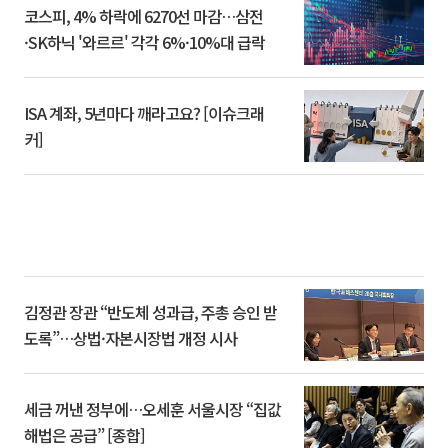
코스피, 4% 하락에 6270선 마감…삼전
·SK하닉 '와르르' 각각 6%·10%대 급락
ISA 계좌, 5년마다 깨라고요? [이슈크래
커]
김정관 장관 “반도체 성과급, 주총 승인 받
도록”…상법·자본시장법 개정 시사
세금 꺼낸 정부에…오세훈 서울시장 “집값
해법은 공급” [종합]