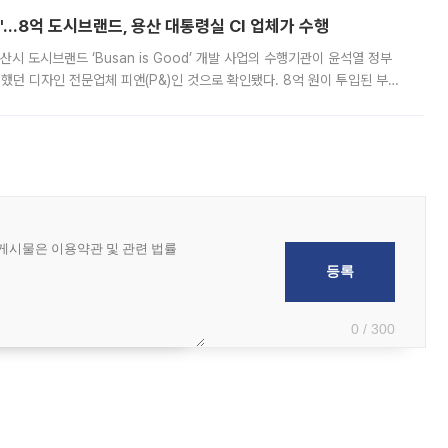
od'…8억 도시브랜드, 용산 대통령실 CI 업체가 수행
시 도시브랜드 ‘Busan is Good’ 개발 사업의 수행기관이 윤석열 정부
여했던 디자인 전문업체 피앤(P&)인 것으로 확인됐다. 8억 원이 투입된 부산
 부족과 디자인 정체성 논란에 휩싸였던 만큼, 사업 선정 과정과 결과물에
0 / 300