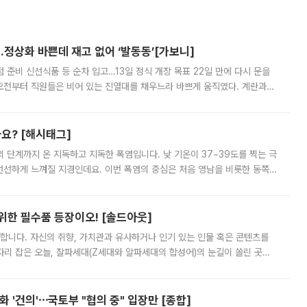
…정상화 바쁜데 재고 없어 ‘발동동’[가보니]
준비 신선식품 등 순차 입고…13일 정식 개장 목표 22일 만에 다시 문을
오전부터 직원들은 비어 있는 진열대를 채우느라 바쁘게 움직였다. 계란과
리를 잡기 시작했지만, 매장 곳곳엔 여전히 텅 빈 매대가 먼저 눈에 들어왔
까요? [해시태그]
’의 단계까지 온 지독하고 지독한 폭염입니다. 낮 기온이 37~39도를 찍는 극
 선선하게 느껴질 지경인데요. 이번 폭염의 중심은 처음 영남을 비롯한 동쪽
 북서풍이 산맥을 넘어 영남 쪽으로 내려오면서 뜨겁고 건조해졌는데요.
 위한 필수품 등장이오! [솔드아웃]
합니다. 자신의 취향, 가치관과 유사하거나 인기 있는 인물 혹은 콘텐츠를
'가 자리 잡은 오늘, 잘파세대(Z세대와 알파세대의 합성어)의 눈길이 쏠린 곳은
리는 공연장. 응원봉만큼이나 눈에 띄는 게 있습니다. 공연이 시작되기
 '건의'⋯국토부 "협의 중" 입장만 [종합]