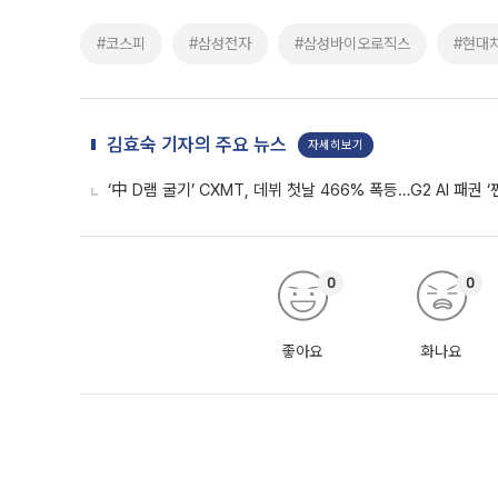
#코스피
#삼성전자
#삼성바이오로직스
#현대
김효숙 기자의 주요 뉴스
자세히보기
‘中 D램 굴기’ CXMT, 데뷔 첫날 466% 폭등…G2 AI 패권 ‘
0
0
좋아요
화나요