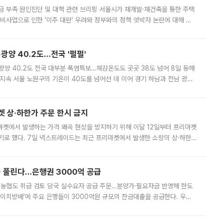
급 부족 원인진단 및 대책 관련 브리핑 서울시가 재개발·재건축을 통한 주택
비사업으로 인한 '이주 대란' 우려와 정부와의 정책 엇박자 논란에 대해 정
실장은 2031년까지 31만 가구 착공 목표에 차질이 없다는 입장이나,
·광양 40.2도…전국 '펄펄'
·광양 40.2도 전국 대부분 폭염특보…체감온도도 곳곳 38도 넘어 8일 동해
지속 서울 노원구의 기온이 40도를 넘어선 데 이어 경기 하남과 전남 광양
. 전국 대부분 지역에 폭염특보가 내려진 가운데 곳곳에서 39~40도 안팎
켓 상·하한가 주문 한시 금지
마켓에서 발생하는 가격 왜곡 현상을 방지하기 위해 이달 12일부터 프리마켓
기로 했다. 7일 넥스트레이드는 최근 프리마켓에서 발생한 소량의 상·하한
, 주문 오류로 인한 가격 급등락을 최소화하기 위한 비상 대응방안을 발표
 풀린다…은행권 3000억 공급
리·농협도 취급 검토 당국 실수요자 공급 주문…분양가·필요자금 반영해 한도
에이치방배’에 주요 은행들이 3000억원 규모의 잔금대출을 공급한다. 우리
하고 있어 향후 공급 규모가 늘어날 전망이다. 7일 금융권에 따르면 KB국